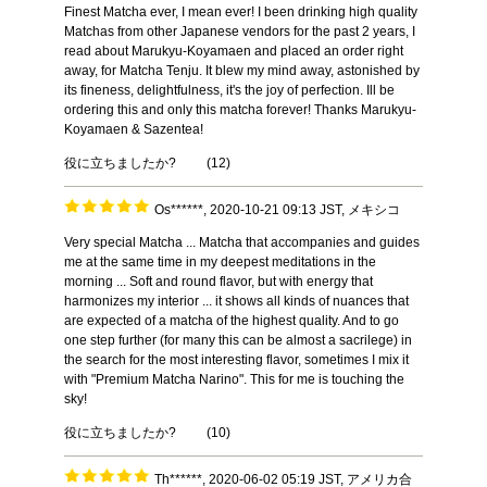
Finest Matcha ever, I mean ever! I been drinking high quality
Matchas from other Japanese vendors for the past 2 years, I
read about Marukyu-Koyamaen and placed an order right
away, for Matcha Tenju. It blew my mind away, astonished by
its fineness, delightfulness, it's the joy of perfection. Ill be
ordering this and only this matcha forever! Thanks Marukyu-
Koyamaen & Sazentea!
役に立ちましたか?
(
12
)
Os******, 2020-10-21 09:13 JST, メキシコ
Very special Matcha ... Matcha that accompanies and guides
me at the same time in my deepest meditations in the
morning ... Soft and round flavor, but with energy that
harmonizes my interior ... it shows all kinds of nuances that
are expected of a matcha of the highest quality. And to go
one step further (for many this can be almost a sacrilege) in
the search for the most interesting flavor, sometimes I mix it
with "Premium Matcha Narino". This for me is touching the
sky!
役に立ちましたか?
(
10
)
Th******, 2020-06-02 05:19 JST, アメリカ合