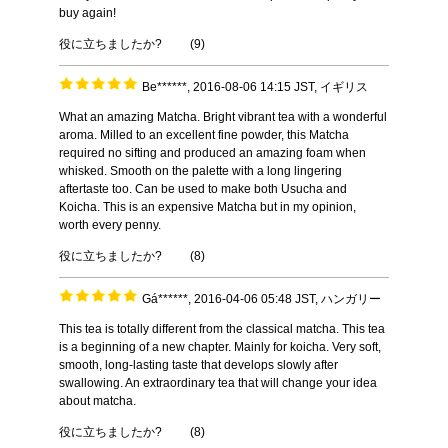
buy again!
役に立ちましたか?
(
9
)
Be******, 2016-08-06 14:15 JST, イギリス
What an amazing Matcha. Bright vibrant tea with a wonderful
aroma. Milled to an excellent fine powder, this Matcha
required no sifting and produced an amazing foam when
whisked. Smooth on the palette with a long lingering
aftertaste too. Can be used to make both Usucha and
Koicha. This is an expensive Matcha but in my opinion,
worth every penny.
役に立ちましたか?
(
8
)
Gá******, 2016-04-06 05:48 JST, ハンガリー
This tea is totally different from the classical matcha. This tea
is a beginning of a new chapter. Mainly for koicha. Very soft,
smooth, long-lasting taste that develops slowly after
swallowing. An extraordinary tea that will change your idea
about matcha.
役に立ちましたか?
(
8
)