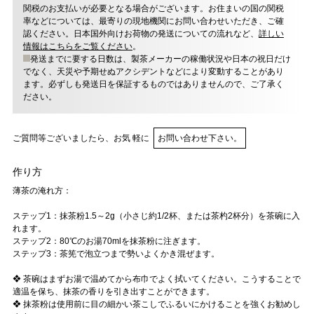
関税のお支払いが必要となる場合がございます。お住まいの国の関税
率などについては、最寄りの現地機関にお問い合わせいただき、ご確
認ください。日本国外向けお荷物の発送についての流れなど、
詳しい
情報はこちらをご覧ください
。
発送までに要する日数は、製茶メーカーの稼働状況や日本の祝日だけ
でなく、天災や予期せぬアクシデントなどにより変動することがあり
ます。必ずしも発送日を保証するものではありませんので、ご了承く
ださい。
ご質問等ございましたら、お気 軽に
お問い合わせ下さい。
作り方
薄茶の淹れ方：
ステップ1：抹茶粉1.5～2g（小さじ約1/2杯、または茶杓2杯分）を茶碗に入
れます。
ステップ2：80℃のお湯70mlを抹茶粉に注ぎます。
ステップ3：茶筅で泡立つまで勢いよくかき混ぜます。
❖ 茶碗はまずお湯で温めてから布巾でよく拭いてください。こうすることで
適温を保ち、抹茶の香りを引き出すことができます。
❖ 抹茶粉は使用前に目の細かい茶こしでふるいにかけることを強くお勧めし