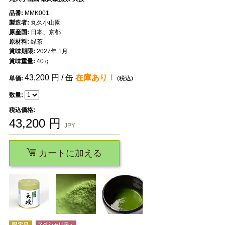
品番:
MMK001
製造者:
丸久小山園
原産国:
日本、京都
原材料:
緑茶
賞味期限:
2027年 1月
賞味重量:
40 g
43,200
円 / 缶
在庫あり！
単価:
(税込)
数量:
税込価格:
43,200
円
JPY
カートに加える