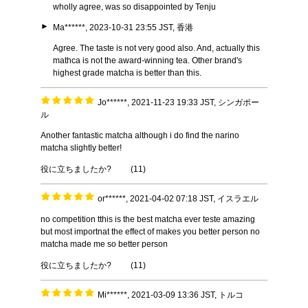
wholly agree, was so disappointed by Tenju
►
Ma******, 2023-10-31 23:55 JST, 香港
Agree. The taste is not very good also. And, actually this
mathca is not the award-winning tea. Other brand's
highest grade matcha is better than this.
Jo******, 2021-11-23 19:33 JST, シンガポー
ル
Another fantastic matcha although i do find the narino
matcha slightly better!
役に立ちましたか?
(
11
)
or******, 2021-04-02 07:18 JST, イスラエル
no competition tthis is the best matcha ever teste amazing
but most importnat the effect of makes you better person no
matcha made me so better person
役に立ちましたか?
(
11
)
Mi******, 2021-03-09 13:36 JST, トルコ