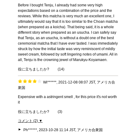
Before I bought Tenju, I already had some very high
expectations based on a combination of the price and the
reviews. While this matcha is very much an excellent one, I
ultimately would say that it is too similar to the Choan matcha
(when prepared as a koicha). That being said, it is a whole
different story when prepared as an usucha. I can safely say
that Tenju, as an usucha, is without a doubt one of the best
ceremonial matcha that I have ever tasted. I was immediately
struck by how the initial taste was very reminiscent of mildly
sweet cream, followed by soft lingering notes of umami. All in
all, Tenju is the crowning jewel of Marukyu-Koyamaen.
役に立ちましたか?
(
14
)
Wi******, 2021-12-08 08:07 JST, アメリカ合
衆国
Expensive with a astringent smell , for this price it's not worth
it
役に立ちましたか?
(
3
)
コメント (2) ▼
►
Ph******, 2023-10-28 11:14 JST, アメリカ合衆国