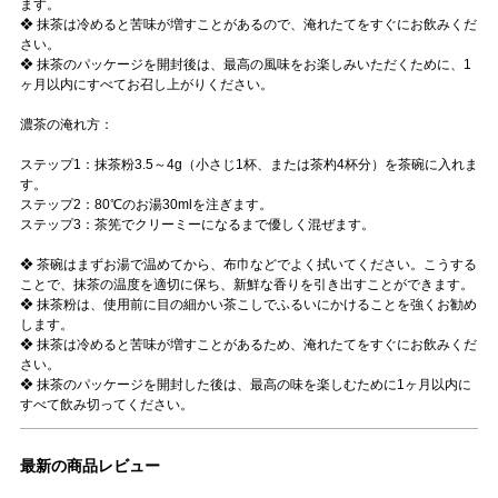
ます。
❖ 抹茶は冷めると苦味が増すことがあるので、淹れたてをすぐにお飲みくだ
さい。
❖ 抹茶のパッケージを開封後は、最高の風味をお楽しみいただくために、1
ヶ月以内にすべてお召し上がりください。
濃茶の淹れ方：
ステップ1：抹茶粉3.5～4g（小さじ1杯、または茶杓4杯分）を茶碗に入れま
す。
ステップ2：80℃のお湯30mlを注ぎます。
ステップ3：茶筅でクリーミーになるまで優しく混ぜます。
❖ 茶碗はまずお湯で温めてから、布巾などでよく拭いてください。こうする
ことで、抹茶の温度を適切に保ち、新鮮な香りを引き出すことができます。
❖ 抹茶粉は、使用前に目の細かい茶こしでふるいにかけることを強くお勧め
します。
❖ 抹茶は冷めると苦味が増すことがあるため、淹れたてをすぐにお飲みくだ
さい。
❖ 抹茶のパッケージを開封した後は、最高の味を楽しむために1ヶ月以内に
すべて飲み切ってください。
最新の商品レビュー