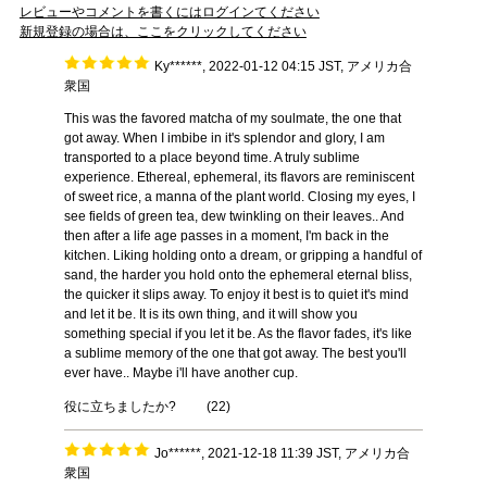
レビューやコメントを書くにはログインてください
新規登録の場合は、ここをクリックしてください
Ky******, 2022-01-12 04:15 JST, アメリカ合
衆国
This was the favored matcha of my soulmate, the one that
got away. When I imbibe in it's splendor and glory, I am
transported to a place beyond time. A truly sublime
experience. Ethereal, ephemeral, its flavors are reminiscent
of sweet rice, a manna of the plant world. Closing my eyes, I
see fields of green tea, dew twinkling on their leaves.. And
then after a life age passes in a moment, I'm back in the
kitchen. Liking holding onto a dream, or gripping a handful of
sand, the harder you hold onto the ephemeral eternal bliss,
the quicker it slips away. To enjoy it best is to quiet it's mind
and let it be. It is its own thing, and it will show you
something special if you let it be. As the flavor fades, it's like
a sublime memory of the one that got away. The best you'll
ever have.. Maybe i'll have another cup.
役に立ちましたか?
(
22
)
Jo******, 2021-12-18 11:39 JST, アメリカ合
衆国