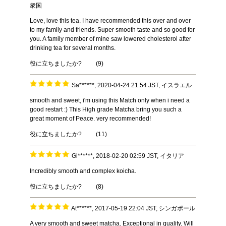
衆国
Love, love this tea. I have recommended this over and over
to my family and friends. Super smooth taste and so good for
you. A family member of mine saw lowered cholesterol after
drinking tea for several months.
役に立ちましたか?
(
9
)
Sa******, 2020-04-24 21:54 JST, イスラエル
smooth and sweet, i'm using this Match only when i need a
good restart :) This High grade Matcha bring you such a
great moment of Peace. very recommended!
役に立ちましたか?
(
11
)
Gi******, 2018-02-20 02:59 JST, イタリア
Incredibly smooth and complex koicha.
役に立ちましたか?
(
8
)
At******, 2017-05-19 22:04 JST, シンガポール
A very smooth and sweet matcha. Exceptional in quality. Will