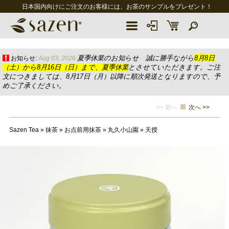
日本国内向けにご注文のお客様には、お茶のサンプルをプレゼント！
夏季休業のお知らせ 誠に勝手ながら
8月8日
お知らせ:
Aug 03, 2026
（土）から8月16日（日）まで、夏季休業
とさせていただきます。ご注
文につきましては、8月17日（月）以降に順次発送となりますので、予
めご了承ください。
<< 前へ
次へ >>
Sazen Tea
»
抹茶
»
お点前用抹茶
»
丸久小山園
»
天授