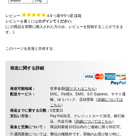
レビュー:
4.9
つ星中5つ星
(
13
)
レビューを書くには
ログインてください.
(この商品を実際に購入された方のみ、レビューを投稿することができま
す。)
このページを友達と共有する:
発送に関する詳細
発送可能地域：
世界各国(
国リストはこちら
）
配送サービス：
DHL、FedEx、EMS、S.F. Express、ヤマト運
輸、ゆうパック、店頭受取（
詳細については
こちら
）
発送までに要する日数：
5営業日
支払い方法：
Pay Pal決済、クレジットカード決済、銀行振
込、代金引換（
詳細についてはこちら
）
返金と交換について：
商品到着後10日以内のご連絡に限り対応可。
通関業務については、弊社の権限外です。荷物のお受け取り時に、