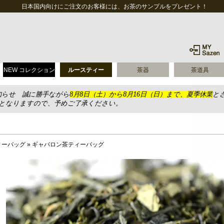
日本国内向けにご注文のお客様には、お茶のサンプルをプレゼント！
NEW コレクション
ルースティー
茶器
茶道具
知らせ 誠に勝手ながら
8月8日（土）から8月16日（日）まで、夏季休業
と
送となりますので、予めご了承ください。
ィーバッグ
»
ギャバロン茶ティーバッグ