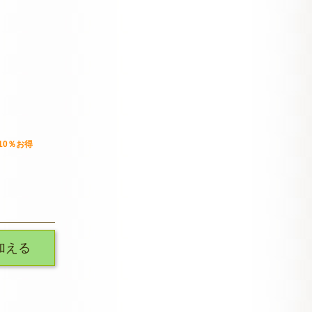
 10％お得
加える