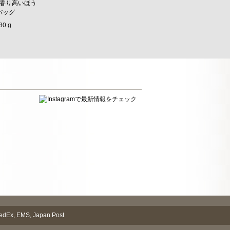
香り高いほう
バッグ
80 g