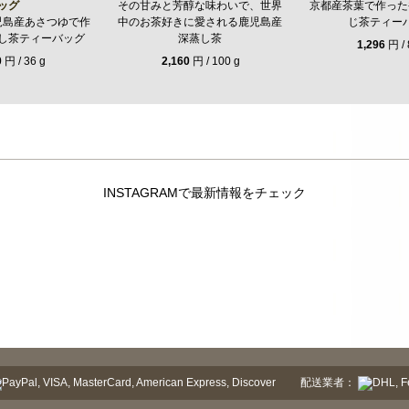
ッグ
その甘みと芳醇な味わいで、世界
京都産茶葉で作った
児島産あさつゆで作
中のお茶好きに愛される鹿児島産
じ茶ティー
し茶ティーバッグ
深蒸し茶
1,296
円 / 
0
円 / 36 g
2,160
円 / 100 g
INSTAGRAMで最新情報をチェック
配送業者：