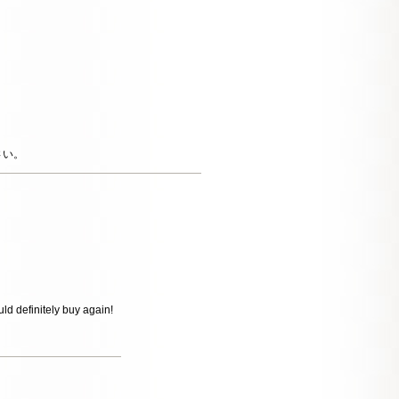
さい。
ould definitely buy again!