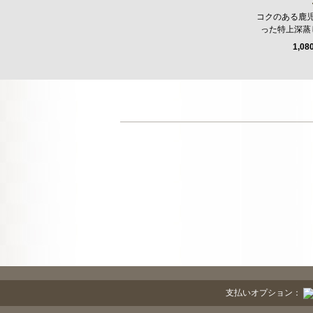
コクのある鹿
った特上深蒸
1,08
支払いオプション：