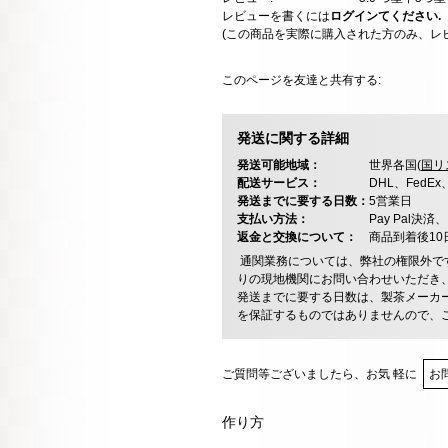
レビューを書くには
ログインてください.
(この商品を実際に購入された方のみ、レ
このページを友達と共有する:
発送に関する詳細
発送可能地域：
世界各国(
国リ
配送サービス：
DHL、FedE
発送までに要する日数：
5営業日
支払い方法：
Pay Pal
返金と交換について：
商品到着後1
通関業務については、弊社の権限外で
りの現地機関にお問い合わせいただき
発送までに要する日数は、製茶メーカ
を保証するものではありませんので、
ご質問等ございましたら、お気 軽に
お
作り方