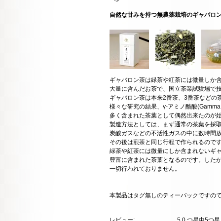
自然な甘みを持つ無農薬栽培のギャバロ
ギャバロン茶は緑茶や紅茶には微量しか含ま
大量に含んだお茶で、国立茶業試験場で
ギャバロン茶は本来2番茶、3番茶などの
様々な研究の結果、γ-アミノ酪酸(Gamma Amin
多く含まれた茶葉として偶然出来たのが
製造方法としては、まず通常の茶葉を採
炭酸ガスなどの不活性ガスの中に数時間
その後は煎茶と同じ行程で作られるので
緑茶や紅茶には微量にしか含まれないギャ
豊富に含まれた茶葉となるのです。した
一切行われておりません。
本製品はタグ無しのティーバックですの
レビュー:
5.0
つ星中5つ