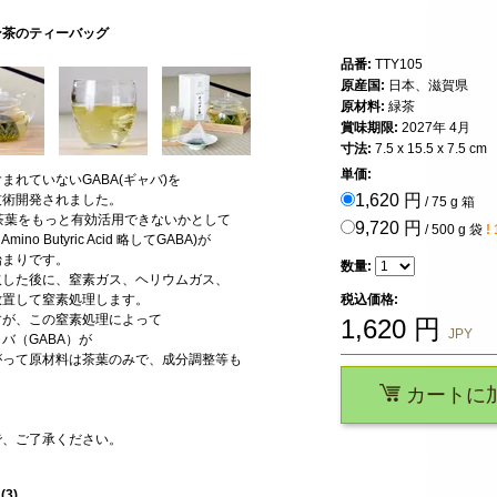
ン茶のティーバッグ
品番:
TTY105
原産国:
日本、滋賀県
原材料:
緑茶
賞味期限:
2027年 4月
寸法:
7.5 x 15.5 x 7.5 cm
単価:
れていないGABA(ギャバ)を
1,620 円
技術開発されました。
/ 75 g 箱
茶葉をもっと有効活用できないかとして
9,720 円
/ 500 g 袋
!
o Butyric Acid 略してGABA)が
始まりです。
数量:
取した後に、窒素ガス、ヘリウムガス、
放置して窒素処理します。
税込価格:
すが、この窒素処理によって
1,620
円
JPY
バ（GABA）が
がって原材料は茶葉のみで、成分調整等も
カートに
で、ご了承ください。
星
(
3
)