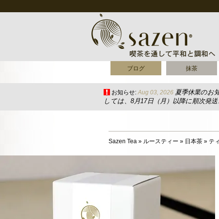
ブログ
抹茶
夏季休業のお
お知らせ:
Aug 03, 2026
しては、8月17日（月）以降に順次発
Sazen Tea
»
ルースティー
»
日本茶
»
テ