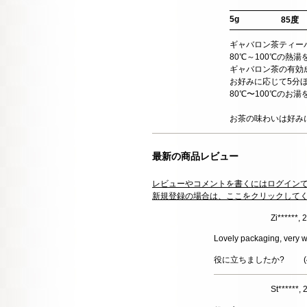
5g
85度
ギャバロン茶ティー
80℃～100℃の熱
ギャバロン茶の有効
お好みに応じて5分
80℃〜100℃のお
お茶の味わいは好み
最新の商品レビュー
レビューやコメントを書くにはログイン
新規登録の場合は、ここをクリックして
Zi******
Lovely packaging, very wel
役に立ちましたか?
(
St******,