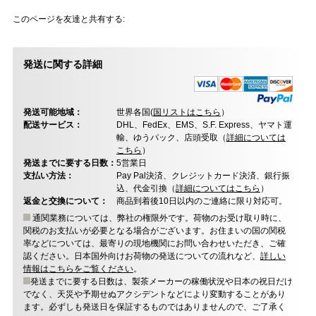
このページを友達と共有する:
発送に関する詳細
発送可能地域：
世界各国(
国リストはこちら
）
配送サービス：
DHL、FedEx、EMS、S.F. Express、ヤマト運
輸、ゆうパック、店頭受取（
詳細については
こちら
）
発送までに要する日数：
5営業日
支払い方法：
Pay Pal決済、クレジットカード決済、銀行振
込、代金引換（
詳細についてはこちら
）
返金と交換について：
商品到着後10日以内のご連絡に限り対応可。
通関業務については、弊社の権限外です。荷物のお受け取り時に、
関税のお支払いが必要となる場合がございます。お住まいの国の関税
率などについては、最寄りの現地機関にお問い合わせいただき、ご確
認ください。日本国外向けお荷物の発送についての流れなど、
詳しい
情報はこちらをご覧ください
。
発送までに要する日数は、製茶メーカーの稼働状況や日本の祝日だけ
でなく、天災や予期せぬアクシデントなどにより変動することがあり
ます。必ずしも発送日を保証するものではありませんので、ご了承く