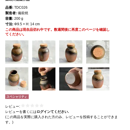
品番:
TDC026
製造者:
備前焼
容量:
200 g
寸法:
Φ9.5 × H: 14 cm
この商品は現在品切れ中です。数週間後に再度このページを確認し
てください。
レビュー:
レビューを書くには
ログインてください.
(この商品を実際に購入された方のみ、レビューを投稿することができま
す。)