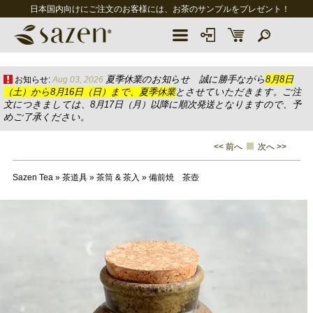
日本国内向けにご注文のお客様には、お茶のサンプルをプレゼント！
夏季休業のお知らせ 誠に勝手ながら
8月8日
お知らせ:
Aug 03, 2026
（土）から8月16日（日）まで、夏季休業
とさせていただきます。ご注
文につきましては、8月17日（月）以降に順次発送となりますので、予
めご了承ください。
<< 前へ
次へ >>
Sazen Tea
»
茶道具
»
茶筒 & 茶入
»
備前焼 茶壺