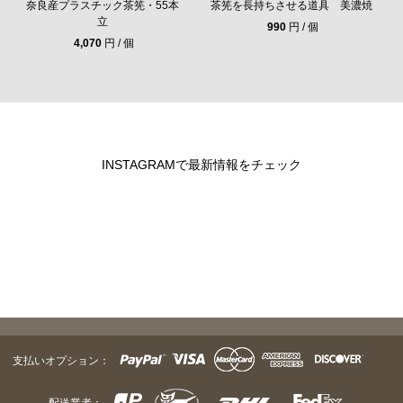
奈良産プラスチック茶筅・55本
茶筅を長持ちさせる道具 美濃焼
立
990
円 / 個
4,070
円 / 個
INSTAGRAMで最新情報をチェック
支払いオプション：
配送業者：