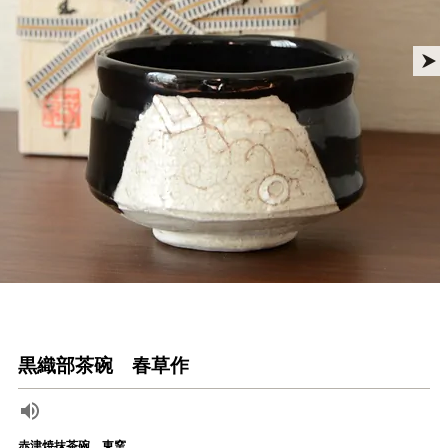
黒織部茶碗 春草作
赤津焼抹茶碗 東窯