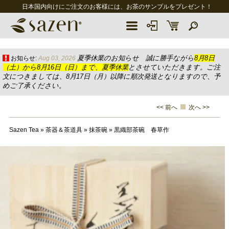
日本国内向けにご注文のお客様には、お茶のサンプルをプレゼント！
夏季休業のお知らせ 誠に勝手ながら
8月8日
お知らせ:
Aug 03, 2026
（土）から8月16日（日）まで、夏季休業
とさせていただきます。ご注
文につきましては、8月17日（月）以降に順次発送となりますので、予
めご了承ください。
<< 前へ
次へ >>
Sazen Tea
»
茶器＆茶道具
»
抹茶碗
»
黒織部茶碗 春草作