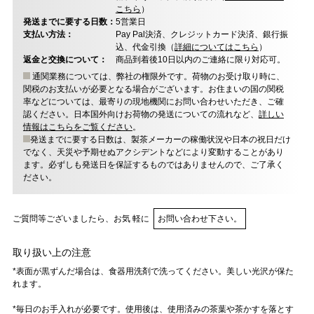
こちら
）
発送までに要する日数：
5営業日
支払い方法：
Pay Pal決済、クレジットカード決済、銀行振
込、代金引換（
詳細についてはこちら
）
返金と交換について：
商品到着後10日以内のご連絡に限り対応可。
通関業務については、弊社の権限外です。荷物のお受け取り時に、
関税のお支払いが必要となる場合がございます。お住まいの国の関税
率などについては、最寄りの現地機関にお問い合わせいただき、ご確
認ください。日本国外向けお荷物の発送についての流れなど、
詳しい
情報はこちらをご覧ください
。
発送までに要する日数は、製茶メーカーの稼働状況や日本の祝日だけ
でなく、天災や予期せぬアクシデントなどにより変動することがあり
ます。必ずしも発送日を保証するものではありませんので、ご了承く
ださい。
ご質問等ございましたら、お気 軽に
お問い合わせ下さい。
取り扱い上の注意
*表面が黒ずんだ場合は、食器用洗剤で洗ってください。美しい光沢が保た
れます。
*毎日のお手入れが必要です。使用後は、使用済みの茶葉や茶かすを落とす