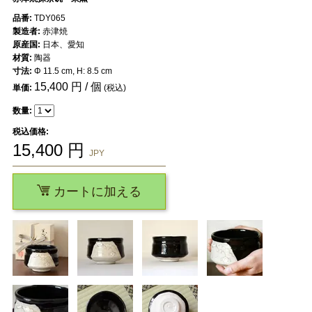
品番:
TDY065
製造者:
赤津焼
原産国:
日本、愛知
材質:
陶器
寸法:
Φ 11.5 cm, H: 8.5 cm
15,400
円 / 個
単価:
(税込)
数量:
税込価格:
15,400
円
JPY
カートに加える