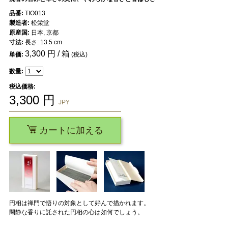
品番:
TIO013
製造者:
松栄堂
原産国:
日本, 京都
寸法:
長さ: 13.5 cm
3,300
円 / 箱
単価:
(税込)
数量:
税込価格:
3,300
円
JPY
カートに加える
円相は禅門で悟りの対象として好んで描かれます。
閑静な香りに託された円相の心は如何でしょう。