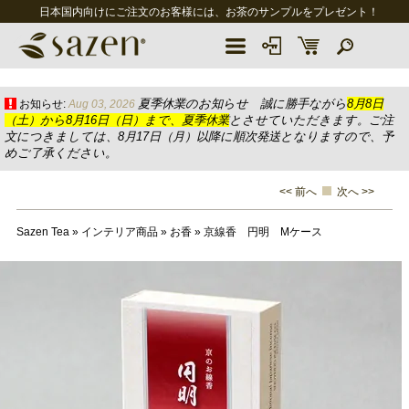
日本国内向けにご注文のお客様には、お茶のサンプルをプレゼント！
夏季休業のお知らせ 誠に勝手ながら
8月8日
お知らせ:
Aug 03, 2026
（土）から8月16日（日）まで、夏季休業
とさせていただきます。ご注
文につきましては、8月17日（月）以降に順次発送となりますので、予
めご了承ください。
<< 前へ
次へ >>
Sazen Tea
»
インテリア商品
»
お香
»
京線香 円明 Mケース