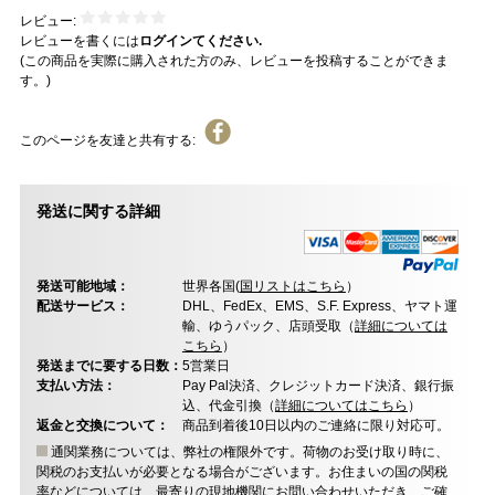
レビュー:
レビューを書くには
ログインてください.
(この商品を実際に購入された方のみ、レビューを投稿することができま
す。)
このページを友達と共有する:
発送に関する詳細
発送可能地域：
世界各国(
国リストはこちら
）
配送サービス：
DHL、FedEx、EMS、S.F. Express、ヤマト運
輸、ゆうパック、店頭受取（
詳細については
こちら
）
発送までに要する日数：
5営業日
支払い方法：
Pay Pal決済、クレジットカード決済、銀行振
込、代金引換（
詳細についてはこちら
）
返金と交換について：
商品到着後10日以内のご連絡に限り対応可。
通関業務については、弊社の権限外です。荷物のお受け取り時に、
関税のお支払いが必要となる場合がございます。お住まいの国の関税
率などについては、最寄りの現地機関にお問い合わせいただき、ご確