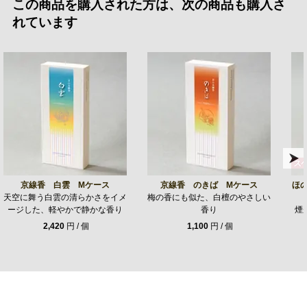
この商品を購入された方は、次の商品も購入さ
れています
京線香 白雲 Mケース
京線香 のきば Mケース
ほ
天空に舞う白雲の清らかさをイメ
梅の香にも似た、白檀のやさしい
ージした、軽やかで静かな香り
香り
煙
2,420
円 / 個
1,100
円 / 個