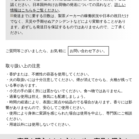
認ください。日本国外向けお荷物の発送についての流れなど、
詳しい
情報はこちらをご覧ください
。
発送までに要する日数は、製茶メーカーの稼働状況や日本の祝日だけ
でなく、天災や予期せぬアクシデントなどにより変動することがあり
ます。必ずしも発送日を保証するものではありませんので、ご了承く
ださい。
ご質問等ございましたら、お気 軽に
お問い合わせ下さい。
取り扱い上の注意
・香炉または、不燃性の容器を使用してください。
・火の取扱いには十分注意してください。煙が消えてからも、火種が残って
いる事があります。
・小児の手の届く所には置かないでください。食べ物ではありません。
・過量な使用は控え、換気にも配慮しましょう。
・時間の経過により、表面に斑点や結晶のでる場合があります。香りには影
響がありませんので、安心してご使用ください。
・使用により身体に変調を感じられた場合は使用を中止し、専門医にご相談
ください。
・用途以外には使用しないでください。