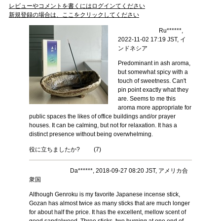
レビューやコメントを書くにはログインてください
新規登録の場合は、ここをクリックしてください
Ru******,
2022-11-02 17:19 JST, イ
ンドネシア
Predominant in ash aroma,
but somewhat spicy with a
touch of sweetness. Can't
pin point exactly what they
are. Seems to me this
aroma more appropriate for
public spaces the likes of office buildings and/or prayer
houses. It can be calming, but not for relaxation. It has a
distinct presence without being overwhelming.
役に立ちましたか?
(
7
)
Da******, 2018-09-27 08:20 JST, アメリカ合
衆国
Although Genroku is my favorite Japanese incense stick,
Gozan has almost twice as many sticks that are much longer
for about half the price. It has the excellent, mellow scent of