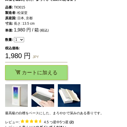
品番:
TIO015
製造者:
松栄堂
原産国:
日本, 京都
寸法:
長さ: 13.5 cm
1,980
円 / 箱
単価:
(税込)
数量:
税込価格:
1,980
円
JPY
カートに加える
最高級の白檀をベースにした、まろやかで深みのある香りです。
レビュー:
4.5
つ星中5つ星
(
2
)