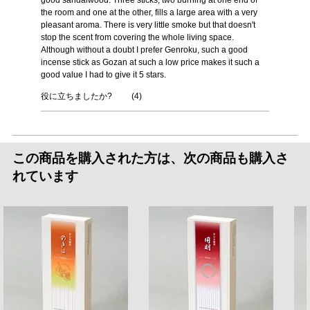
good sandalwood. Three sticks, two burning at one end of
the room and one at the other, fills a large area with a very
pleasant aroma. There is very little smoke but that doesn't
stop the scent from covering the whole living space.
Although without a doubt I prefer Genroku, such a good
incense stick as Gozan at such a low price makes it such a
good value I had to give it 5 stars.
役に立ちましたか?
(
4
)
この商品を購入された方は、次の商品も購入さ
れています