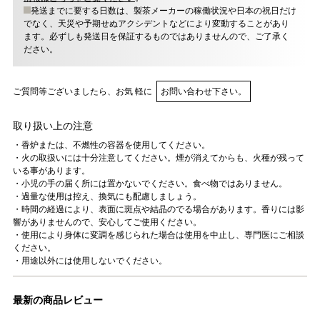
発送までに要する日数は、製茶メーカーの稼働状況や日本の祝日だけ
でなく、天災や予期せぬアクシデントなどにより変動することがあり
ます。必ずしも発送日を保証するものではありませんので、ご了承く
ださい。
ご質問等ございましたら、お気 軽に
お問い合わせ下さい。
取り扱い上の注意
・香炉または、不燃性の容器を使用してください。
・火の取扱いには十分注意してください。煙が消えてからも、火種が残って
いる事があります。
・小児の手の届く所には置かないでください。食べ物ではありません。
・過量な使用は控え、換気にも配慮しましょう。
・時間の経過により、表面に斑点や結晶のでる場合があります。香りには影
響がありませんので、安心してご使用ください。
・使用により身体に変調を感じられた場合は使用を中止し、専門医にご相談
ください。
・用途以外には使用しないでください。
最新の商品レビュー