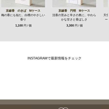
京線香 のきば Mケース
京線香 円明 Mケース
梅の香にも似た、白檀のやさしい
沈香の苦みと辛さの奥に、やわら
天
香り
かな甘さと香ばしさ
ー
1,100
円 / 個
3,300
円 / 個
INSTAGRAMで最新情報をチェック