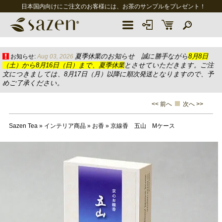
日本国内向けにご注文のお客様には、お茶のサンプルをプレゼント！
夏季休業のお知らせ 誠に勝手ながら
8月8日
お知らせ:
Aug 03, 2026
（土）から8月16日（日）まで、夏季休業
とさせていただきます。ご注
文につきましては、8月17日（月）以降に順次発送となりますので、予
めご了承ください。
<< 前へ
次へ >>
Sazen Tea
»
インテリア商品
»
お香
»
京線香 五山 Mケース