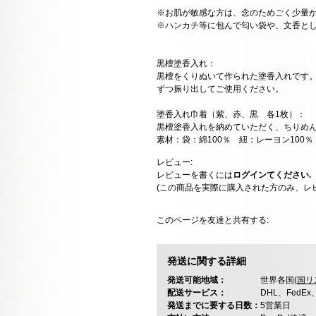
※お肌が敏感な方は、念のためごく少量
※ハンカチ等に包んで匂い袋や、文香と
黒檀塗香入れ：
黒檀をくりぬいて作られた塗香入れです
ずつ振り出してご使用ください。
塗香入れ巾着（紫、赤、黒 各1枚）：
黒檀塗香入れを納めていただく、ちりめ
素材：袋：綿100％ 紐：レーヨン100％
レビュー:
レビューを書くには
ログインてください.
(この商品を実際に購入された方のみ、レ
このページを友達と共有する:
発送に関する詳細
発送可能地域：
世界各国(
国リ
配送サービス：
DHL、FedE
発送までに要する日数：
5営業日