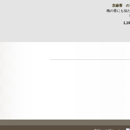
京線香 の
梅の香にも似
1,1