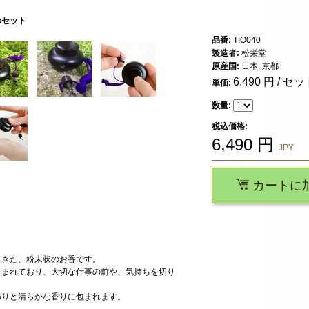
のセット
品番:
TIO040
製造者:
松栄堂
原産国:
日本, 京都
6,490
円 / セッ
単価:
数量:
税込価格:
6,490
円
JPY
カートに
てきた、粉末状のお香です。
しまれており、大切な仕事の前や、気持ちを切り
わりと清らかな香りに包まれます。