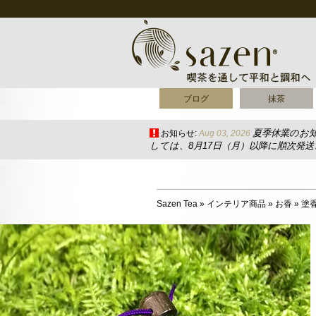
ブログ
抹茶
夏季休業のお
お知らせ:
Aug 03, 2026
しては、8月17日（月）以降に順次発
Sazen Tea
»
インテリア商品
»
お香
»
塗