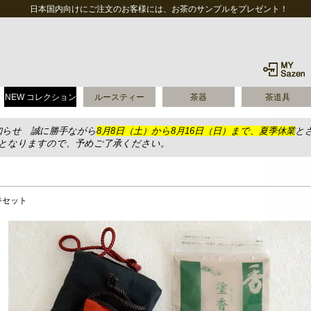
日本国内向けにご注文のお客様には、お茶のサンプルをプレゼント！
NEW コレクション
ルースティー
茶器
茶道具
知らせ 誠に勝手ながら
8月8日（土）から8月16日（日）まで、夏季休業
と
送となりますので、予めご了承ください。
香セット