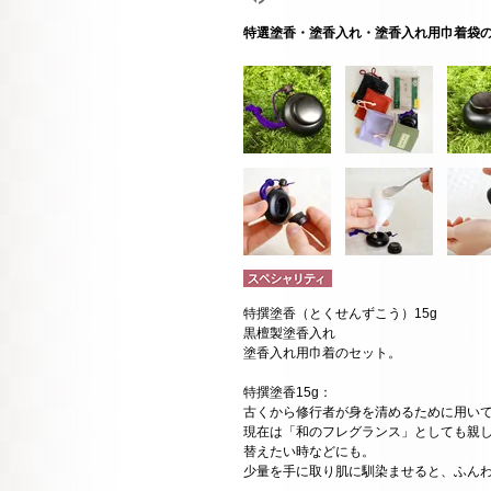
特選塗香・塗香入れ・塗香入れ用巾着袋
特撰塗香（とくせんずこう）15g
黒檀製塗香入れ
塗香入れ用巾着のセット。
特撰塗香15g：
古くから修行者が身を清めるために用い
現在は「和のフレグランス」としても親
替えたい時などにも。
少量を手に取り肌に馴染ませると、ふん