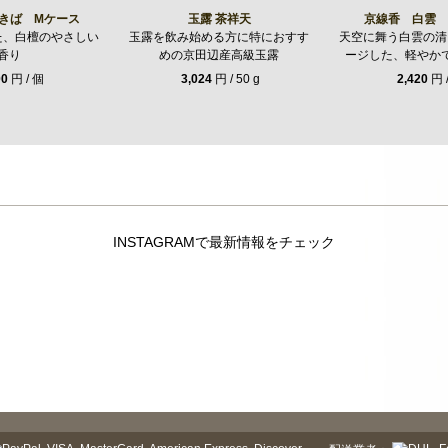
きば Mケース
玉露 茶祥天
京線香 白雲 
た、白檀のやさしい
玉露を飲み始める方に特におすす
天空に舞う白雲の清
香り
めの京田辺産高級玉露
ージした、軽やか
00
円 / 個
3,024
円 / 50 g
2,420
円 
INSTAGRAMで最新情報をチェック