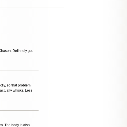
。
asen. Definitely get
tly, so that problem
 actually whisks. Less
en. The body is also