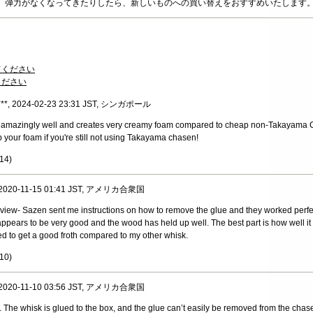
、弾力がなくなってきたりしたら、新しいものへの買い替えをおすすめいたします
てください
ください
***, 2024-02-23 23:31 JST, シンガポール
amazingly well and creates very creamy foam compared to cheap non-Takayama Ch
up your foam if you're still not using Takayama chasen!
14
)
, 2020-11-15 01:41 JST, アメリカ合衆国
view- Sazen sent me instructions on how to remove the glue and they worked perfec
appears to be very good and the wood has held up well. The best part is how well it
ired to get a good froth compared to my other whisk.
10
)
, 2020-11-10 03:56 JST, アメリカ合衆国
 The whisk is glued to the box, and the glue can’t easily be removed from the chas