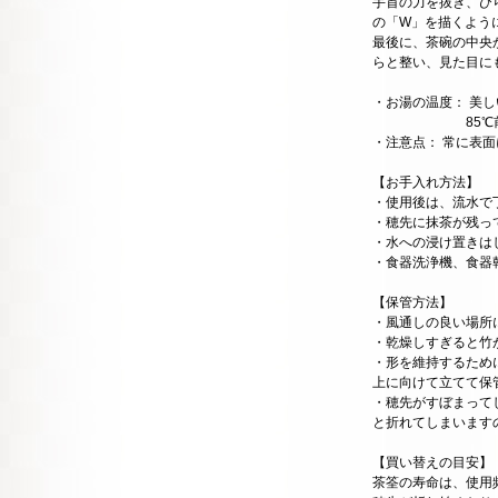
手首の力を抜き、ひ
の「W」を描くよう
最後に、茶碗の中央
らと整い、見た目に
・お湯の温度： 美
85℃前後のお
・注意点： 常に表
【お手入れ方法】
・使用後は、流水で
・穂先に抹茶が残っ
・水への浸け置きは
・食器洗浄機、食器
【保管方法】
・風通しの良い場所
・乾燥しすぎると竹
・形を維持するため
上に向けて立てて保
・穂先がすぼまって
と折れてしまいます
【買い替えの目安】
茶筌の寿命は、使用