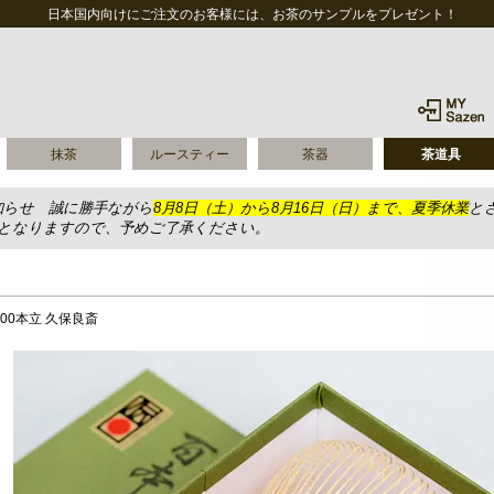
日本国内向けにご注文のお客様には、お茶のサンプルをプレゼント！
抹茶
ルースティー
茶器
茶道具
知らせ 誠に勝手ながら
8月8日（土）から8月16日（日）まで、夏季休業
と
送となりますので、予めご了承ください。
00本立 久保良斎