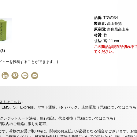
品番:
TDW034
製造者:
高山茶筅
原産国:
奈良県高山産
材質:
竹
寸法:
高: 11 cm
この商品は現在品切れ中
星
(
3
)
てください。
ビューを投稿することができます。)
ストはこちら
）
x、EMS、S.F. Express、ヤマト運輸、ゆうパック、店頭受取（
詳細についてはこちら
決済、クレジットカード決済、銀行振込、代金引換（
詳細についてはこちら
）
0日以内のご連絡に限り対応可。
です。荷物のお受け取り時に、関税のお支払いが必要となる場合がございます。お
き、ご確認ください。日本国外向けお荷物の発送についての流れなど、
詳しい情報