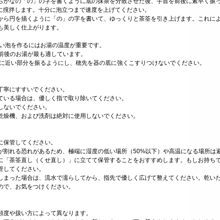
らがなの「の」の字を書くように底の抹茶を分散させた後、手首を前後に素早く振
に撹拌します。十分に泡立つまで速度を上げてください。
から円を描くように「の」の字を書いて、ゆっくりと茶筌を引き上げます。これに
も美しく仕上がります。
しい泡を作るにはお湯の温度が重要です。
湯が最も適しています。
面に近い部分を振るようにし、穂先を器の底に強くこすりつけないでください。
丁寧にすすいでください。
ている場合は、優しく指で取り除いてください。
しないでください。
乾燥機、および洗剤は絶対に使用しないでください。
に保管してください。
が割れる恐れがあるため、極端に湿度の低い場所（50%以下）や高温になる場所は
に「茶筌直し（くせ直し）」に立てて保管することをおすすめします。もしお持ち
管してください。
しまった場合は、流水で濡らしてから、指先で優しく広げて整えてください。乾い
ので、お気をつけください。
頻度や扱い方によって異なります。