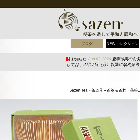
ブログ
NEW コレクション
夏季休業のお
お知らせ:
Aug 03, 2026
しては、8月17日（月）以降に順次発
Sazen Tea
»
茶道具
»
茶筌 & 茶杓
»
茶筌1