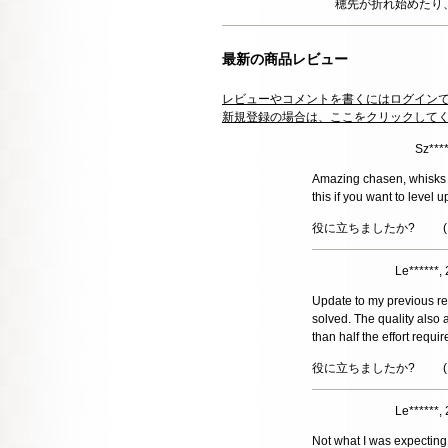
穂先が折れ始めたり
最新の商品レビュー
レビューやコメントを書くにはログイン
新規登録の場合は、ここをクリックして
Sz***
Amazing chasen, whisks 
this if you want to level 
役に立ちましたか?
(
Le******
Update to my previous re
solved. The quality also 
than half the effort requ
役に立ちましたか?
(
Le******
Not what I was expecting.