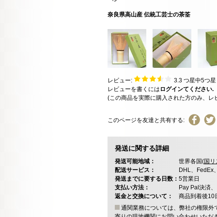
奈良県高山産 伝統工芸士の茶筌
レビュー:
3.3
つ星中5つ
レビューを書くには
ログインてください.
(この商品を実際に購入された方のみ、レ
このページを友達と共有する:
発送に関する詳細
発送可能地域：
世界各国(
国リ
配送サービス：
DHL、FedE
発送までに要する日数：
5営業日
支払い方法：
Pay Pal
返金と交換について：
商品到着後1
通関業務については、弊社の権限外
寄りの現地機関にお問い合わせいただ