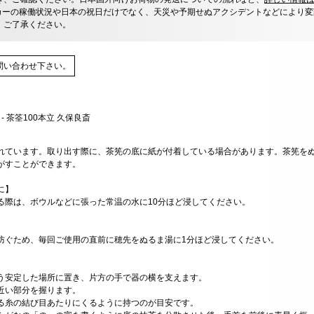
カーの稼働状況や日本の祝日だけでなく、天災や予期せぬアクシデントなどにより変
、ご了承ください。
問い合わせ下さい。
れています。取り出す際に、茶筅の底に紙が付着している場合があります。茶筅をぬ
がすことができます。
に】
る際は、ボウルなどに張った常温の水に10分ほど浸してください。
防ぐため、毎回ご使用の直前に穂先をぬるま湯に1分ほど浸してください。
う安定した場所に置き、片方の手で器の横を支えます。
近い部分を握ります。
る糸の結び目あたりにくるように持つのが目安です。