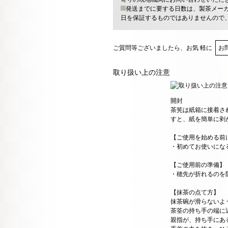
発送までに要する日数は、製茶メー
日を保証するものではありませんので
ご質問等ございましたら、お気 軽に
お
取り扱い上の注意
開封
茶筅は紙箱に接着さ
すと、紙を簡単に剥
【ご使用を始める前
・初めてお使いにな
【ご使用前の準備】
・穂先が折れるのを
【抹茶の点て方】
抹茶碗が滑らないよ
茶筌の持ち手の端に
親指が、持ち手にあ