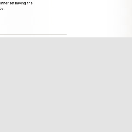
 inner set having fine
de.