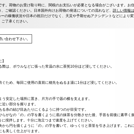
です。荷物のお受け取り時に、関税のお支払いが必要となる場合がございます。お
き、ご確認ください。日本国外向けお荷物の発送についての流れなど、
詳しい情報
カーの稼働状況や日本の祝日だけでなく、天災や予期せぬアクシデントなどにより変
、ご了承ください。
問い合わせ下さい。
に】
る際は、ボウルなどに張った常温の水に茶筅10分ほど浸してください。
防ぐため、毎回ご使用の直前に穂先をぬるま湯に1分ほど浸してください。
よう安定した場所に置き、片方の手で器の横を支えます。
に近い部分を握ります。
ある糸の結び目あたりにくるように持つのが目安です。
ひらがなの「の」の字を書くように底の抹茶を分散させた後、手首を前後に素早く
うに撹拌します。十分に泡立つまで速度を上げてください。
央から円を描くように「の」の字を書いて、ゆっくりと茶筌を引き上げます。これ
にも美しく仕上がります。