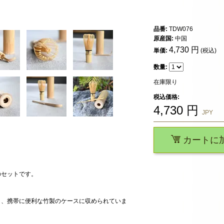
品番:
TDW076
原産国:
中国
4,730
円
単価:
(税込)
数量:
在庫限り
税込価格:
4,730
円
JPY
カートに
のセットです。
く、携帯に便利な竹製のケースに収められていま