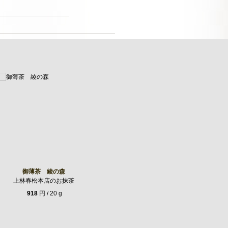
御薄茶 綾の森
上林春松本店のお抹茶
918
円 / 20 g