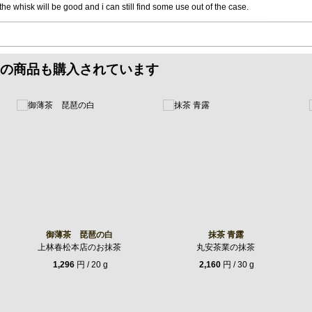
 the whisk will be good and i can still find some use out of the case.
の商品も購入されています
御薄茶 琵琶の白
抹茶 青露
上林春松本店のお抹茶
丸安茶業の抹茶
1,296
円 / 20 g
2,160
円 / 30 g