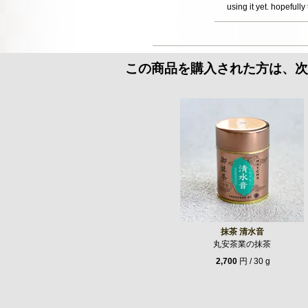
using it yet. hopefully
この商品を購入された方は、次
抹茶 清水音
丸安茶業の抹茶
2,700
円 / 30 g