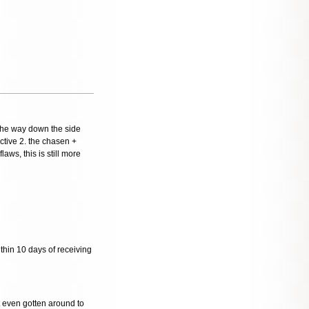
 the way down the side
ctive 2. the chasen +
laws, this is still more
thin 10 days of receiving
t even gotten around to