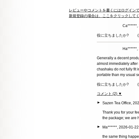
レビューやコメントを書くにはログイン
新規登録の場合は、ここをクリックして
Ca******,
役に立ちましたか?
(
Ha******
Generally a decent produ
almost immediately after 
chashaku do not fully fit 
portable than my usual se
役に立ちましたか?
(
コメント (2) ▼
►
Sazen Tea Office, 2
Thank you for your fe
the package; we are h
►
Ma******, 2026-01-2
the same thing happen