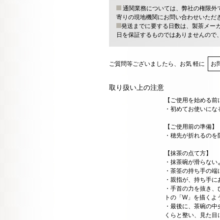
通関業務については、弊社の権限外
寄りの現地機関にお問い合わせいただ
発送までに要する日数は、製茶メー
日を保証するものではありませんので
ご質問等ございましたら、お気 軽に
お
取り扱い上の注意
【ご使用を始める前
・初めてお使いにな
【ご使用前の準備】
・穂先が折れるのを
【抹茶の点て方】
・抹茶碗が滑らない
・茶筌の持ち手の端
・親指が、持ち手に
・手首の力を抜き、
トの「W」を描くよ
・最後に、茶碗の中
くらと整い、見た目