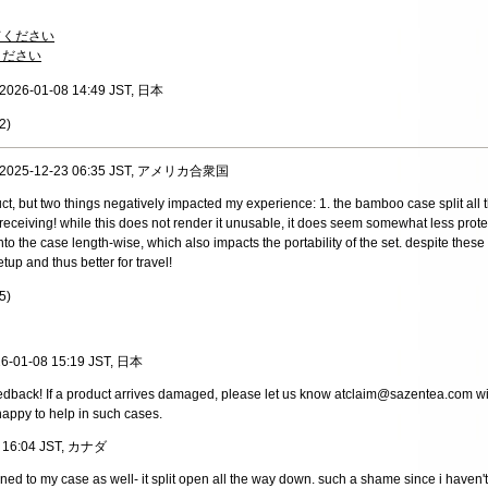
てください
ください
 2026-01-08 14:49 JST, 日本
2
)
, 2025-12-23 06:35 JST, アメリカ合衆国
ct, but two things negatively impacted my experience: 1. the bamboo case split all
receiving! while this does not render it unusable, it does seem somewhat less prote
into the case length-wise, which also impacts the portability of the set. despite these f
tup and thus better for travel!
5
)
026-01-08 15:19 JST, 日本
edback! If a product arrives damaged, please let us know at
claim@sazentea.com
wi
appy to help in such cases.
2 16:04 JST, カナダ
ed to my case as well- it split open all the way down. such a shame since i haven'