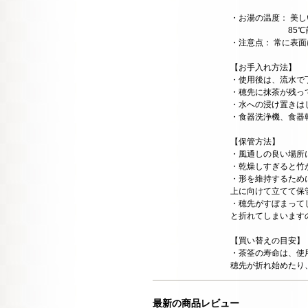
・お湯の温度： 美
85℃前後のお
・注意点： 常に表
【お手入れ方法】
・使用後は、流水で
・穂先に抹茶が残っ
・水への浸け置きは
・食器洗浄機、食器
【保管方法】
・風通しの良い場所
・乾燥しすぎると竹
・形を維持するため
上に向けて立てて保
・穂先がすぼまって
と折れてしまいます
【買い替えの目安】
・茶筌の寿命は、使
穂先が折れ始めたり
最新の商品レビュー