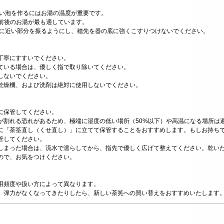
しい泡を作るにはお湯の温度が重要です。
湯が最も適しています。
面に近い部分を振るようにし、穂先を器の底に強くこすりつけないでください。
丁寧にすすいでください。
ている場合は、優しく指で取り除いてください。
しないでください。
乾燥機、および洗剤は絶対に使用しないでください。
に保管してください。
が割れる恐れがあるため、極端に湿度の低い場所（50%以下）や高温になる場所は
に「茶筌直し（くせ直し）」に立てて保管することをおすすめします。もしお持ち
管してください。
しまった場合は、流水で濡らしてから、指先で優しく広げて整えてください。乾い
ので、お気をつけください。
用頻度や扱い方によって異なります。
、弾力がなくなってきたりしたら、新しい茶筅への買い替えをおすすめいたします