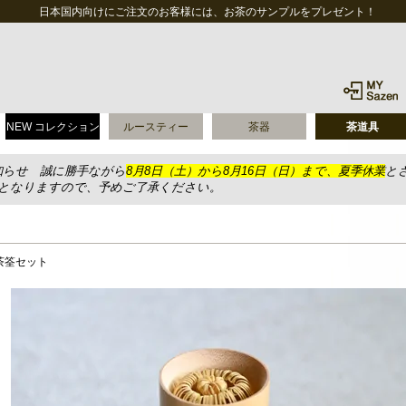
日本国内向けにご注文のお客様には、お茶のサンプルをプレゼント！
NEW コレクション
ルースティー
茶器
茶道具
知らせ 誠に勝手ながら
8月8日（土）から8月16日（日）まで、夏季休業
と
送となりますので、予めご了承ください。
茶筌セット