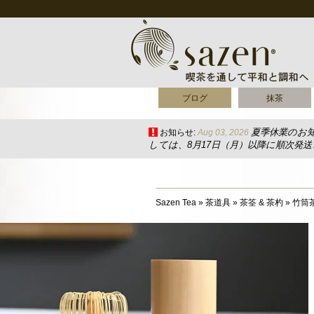
ブログ
抹茶
夏季休業のお
お知らせ:
Aug 03, 2026
しては、8月17日（月）以降に順次発
Sazen Tea
»
茶道具
»
茶筌 & 茶杓
»
竹筒