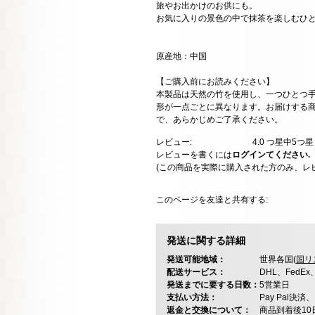
旅やお出かけのお供にも。
お気に入りの景色の中で抹茶を楽しむひ
原産地：中国
【ご購入前にお読みください】
本製品は天然の竹を使用し、一つひとつ
形が一点ごとに異なります。お届けする
で、あらかじめご了承ください。
レビュー:
4.0
つ星中5つ
レビューを書くには
ログインてください.
(この商品を実際に購入された方のみ、レ
このページを友達と共有する:
発送に関する詳細
発送可能地域：
世界各国(
国リ
配送サービス：
DHL、FedE
発送までに要する日数：
5営業日
支払い方法：
Pay Pal
返金と交換について：
商品到着後1