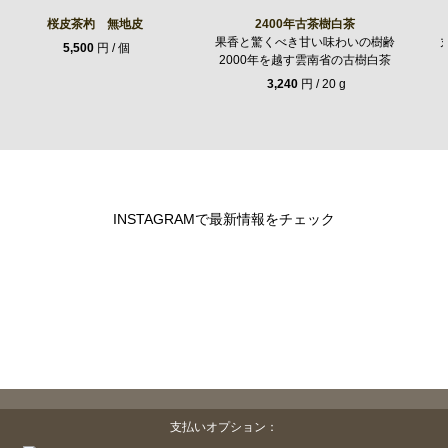
桜皮茶杓 無地皮
2400年古茶樹白茶
果香と驚くべき甘い味わいの樹齢
5,500
円 / 個
2000年を越す雲南省の古樹白茶
3,240
円 / 20 g
INSTAGRAMで最新情報をチェック
支払いオプション：