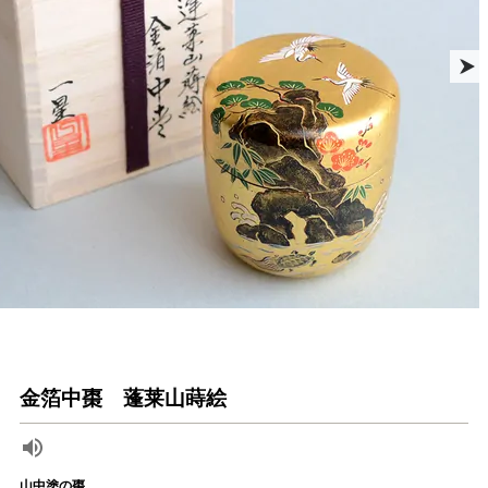
金箔中棗 蓬莱山蒔絵
山中塗の棗