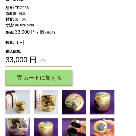
品番:
TDC036
原産国:
日本
材質:
漆、木
寸法:
ø6.8x6.5cm
33,000
円 / 個
単価:
(税込)
数量:
税込価格:
33,000
円
JPY
カートに加える