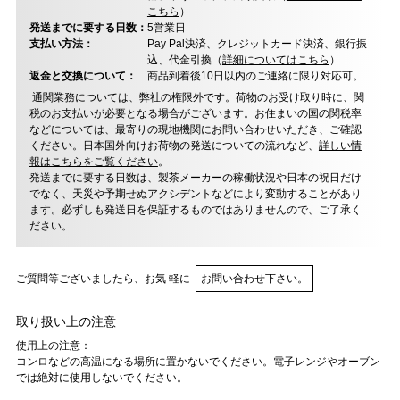
こちら
）
発送までに要する日数：
5営業日
支払い方法：
Pay Pal決済、クレジットカード決済、銀行振
込、代金引換（
詳細についてはこちら
）
返金と交換について：
商品到着後10日以内のご連絡に限り対応可。
通関業務については、弊社の権限外です。荷物のお受け取り時に、関
税のお支払いが必要となる場合がございます。お住まいの国の関税率
などについては、最寄りの現地機関にお問い合わせいただき、ご確認
ください。日本国外向けお荷物の発送についての流れなど、
詳しい情
報はこちらをご覧ください
。
発送までに要する日数は、製茶メーカーの稼働状況や日本の祝日だけ
でなく、天災や予期せぬアクシデントなどにより変動することがあり
ます。必ずしも発送日を保証するものではありませんので、ご了承く
ださい。
ご質問等ございましたら、お気 軽に
お問い合わせ下さい。
取り扱い上の注意
使用上の注意：
コンロなどの高温になる場所に置かないでください。電子レンジやオーブン
では絶対に使用しないでください。