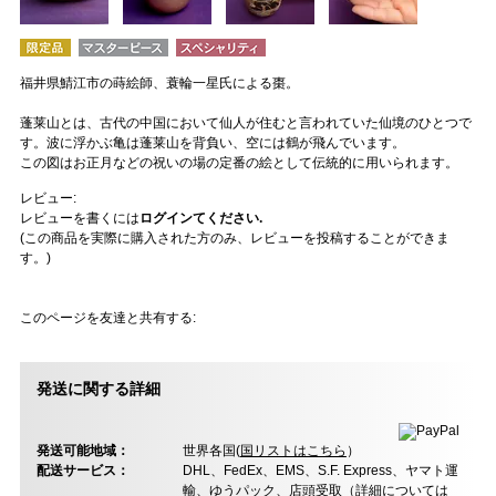
福井県鯖江市の蒔絵師、蓑輪一星氏による棗。
蓬莱山とは、古代の中国において仙人が住むと言われていた仙境のひとつで
す。波に浮かぶ亀は蓬莱山を背負い、空には鶴が飛んでいます。
この図はお正月などの祝いの場の定番の絵として伝統的に用いられます。
レビュー:
レビューを書くには
ログインてください.
(この商品を実際に購入された方のみ、レビューを投稿することができま
す。)
このページを友達と共有する:
発送に関する詳細
発送可能地域：
世界各国(
国リストはこちら
）
配送サービス：
DHL、FedEx、EMS、S.F. Express、ヤマト運
輸、ゆうパック、店頭受取（
詳細については