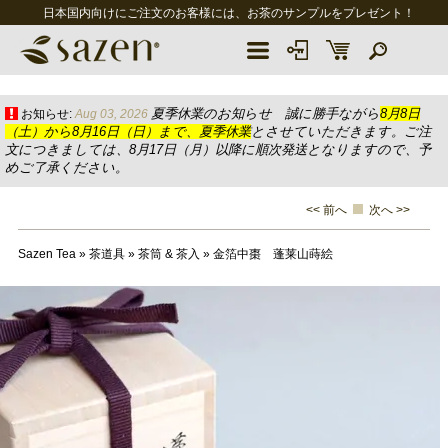
日本国内向けにご注文のお客様には、お茶のサンプルをプレゼント！
夏季休業のお知らせ 誠に勝手ながら
8月8日
お知らせ:
Aug 03, 2026
（土）から8月16日（日）まで、夏季休業
とさせていただきます。ご注
文につきましては、8月17日（月）以降に順次発送となりますので、予
めご了承ください。
<< 前へ
次へ >>
Sazen Tea
»
茶道具
»
茶筒 & 茶入
»
金箔中棗 蓬莱山蒔絵