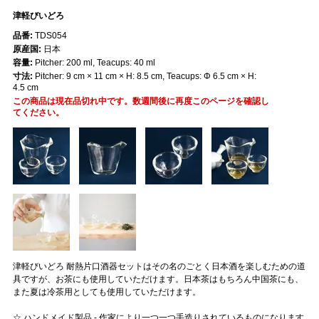
津軽びいどろ
品番:
TDS054
原産国:
日本
容量:
Pitcher: 200 ml, Teacups: 40 ml
寸法:
Pitcher: 9 cm × 11 cm × H: 8.5 cm, Teacups: Φ 6.5 cm × H:
4.5 cm
この商品は現在品切れ中です。数週間後に再度このページを確認し
てください。
津軽びいどろ 耐熱片口酒器セットはその名のごとく日本酒を楽しむための道
具ですが、お茶にも使用していただけます。日本茶はもちろん中国茶にも、
また夏は冷茶用としても使用していただけます。
☆ ハンドメイド製品 - 作家により一つ一つ手造りされているものになります