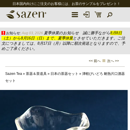
日本国内向けにご注文のお客様には、お茶のサンプルをプレゼント！
夏季休業のお知らせ 誠に勝手ながら
8月8日
お知らせ:
Aug 03, 2026
（土）から8月16日（日）まで、夏季休業
とさせていただきます。ご注
文につきましては、8月17日（月）以降に順次発送となりますので、予
めご了承ください。
<< 前へ
次へ >>
Sazen Tea
»
茶器＆茶道具
»
日本の茶器セット
»
津軽びいどろ 耐熱片口酒器
セット