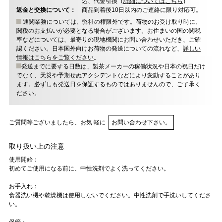
込、代金引換（
詳細についてはこちら
）
返金と交換について：
商品到着後10日以内のご連絡に限り対応可。
通関業務については、弊社の権限外です。荷物のお受け取り時に、
関税のお支払いが必要となる場合がございます。お住まいの国の関税
率などについては、最寄りの現地機関にお問い合わせいただき、ご確
認ください。日本国外向けお荷物の発送についての流れなど、
詳しい
情報はこちらをご覧ください
。
発送までに要する日数は、製茶メーカーの稼働状況や日本の祝日だけ
でなく、天災や予期せぬアクシデントなどにより変動することがあり
ます。必ずしも発送日を保証するものではありませんので、ご了承く
ださい。
ご質問等ございましたら、お気 軽に
お問い合わせ下さい。
取り扱い上の注意
使用開始：
初めてご使用になる前に、中性洗剤でよく洗ってください。
お手入れ：
食器洗い機や乾燥機は使用しないでください。中性洗剤で手洗いしてくださ
い。
保管：