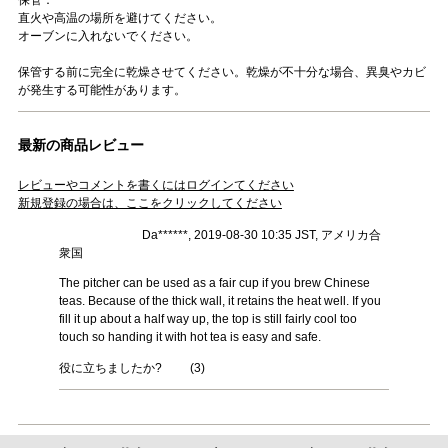
直火や高温の場所を避けてください。
オーブンに入れないでください。
保管する前に完全に乾燥させてください。乾燥が不十分な場合、異臭やカビ
が発生する可能性があります。
最新の商品レビュー
レビューやコメントを書くにはログインてください
新規登録の場合は、ここをクリックしてください
Da******, 2019-08-30 10:35 JST, アメリカ合
衆国
The pitcher can be used as a fair cup if you brew Chinese
teas. Because of the thick wall, it retains the heat well. If you
fill it up about a half way up, the top is still fairly cool too
touch so handing it with hot tea is easy and safe.
役に立ちましたか?
(
3
)