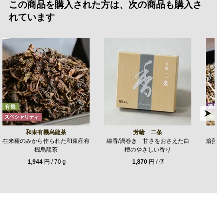
この商品を購入された方は、次の商品も購入さ
れています
和束有機烏龍茶
芳輪 二条
在来種のみから作られた和束産有
線香/渦巻き 甘さをおさえた白
焙
機烏龍茶
檀のやさしい香り
1,944
円 / 70 g
1,870
円 / 個