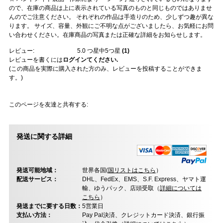
ので、在庫の商品は上に表示されている写真のものと同じものではありませ
んのでご注意ください。 それぞれの作品は手造りのため、少しずつ趣が異な
ります。 サイズ、容量、外観にご不明な点がございましたら、お気軽にお問
い合わせください。在庫商品の写真または正確な詳細をお知らせします。
レビュー:
5.0
つ星中5つ星
(
1
)
レビューを書くには
ログインてください.
(この商品を実際に購入された方のみ、レビューを投稿することができま
す。)
このページを友達と共有する:
発送に関する詳細
発送可能地域：
世界各国(
国リストはこちら
）
配送サービス：
DHL、FedEx、EMS、S.F. Express、ヤマト運
輸、ゆうパック、店頭受取（
詳細については
こちら
）
発送までに要する日数：
5営業日
支払い方法：
Pay Pal決済、クレジットカード決済、銀行振