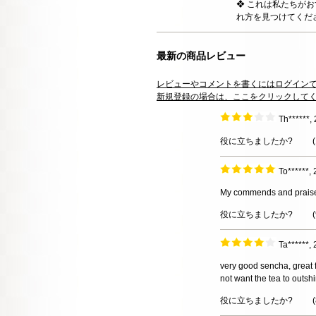
❖ これは私たちが
れ方を見つけてくだ
最新の商品レビュー
レビューやコメントを書くにはログイン
新規登録の場合は、ここをクリックして
Th******
役に立ちましたか?
(
To******,
My commends and praises t
役に立ちましたか?
(
Ta******,
very good sencha, great f
not want the tea to outsh
役に立ちましたか?
(