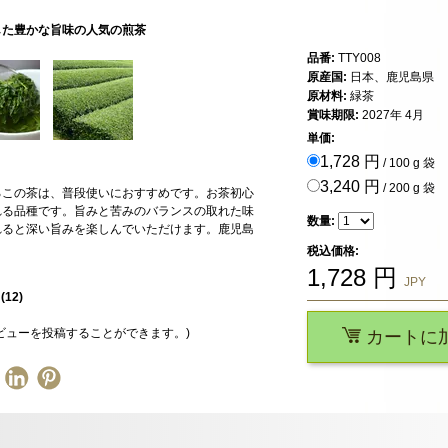
した豊かな旨味の人気の煎茶
品番:
TTY008
原産国:
日本、鹿児島県
原材料:
緑茶
賞味期限:
2027年 4月
単価:
1,728 円
/ 100 g 袋
3,240 円
/ 200 g 袋
るこの茶は、普段使いにおすすめです。お茶初心
れる品種です。旨みと苦みのバランスの取れた味
数量:
れると深い旨みを楽しんでいただけます。鹿児島
税込価格:
1,728
円
JPY
星
(
12
)
ビューを投稿することができます。)
カートに