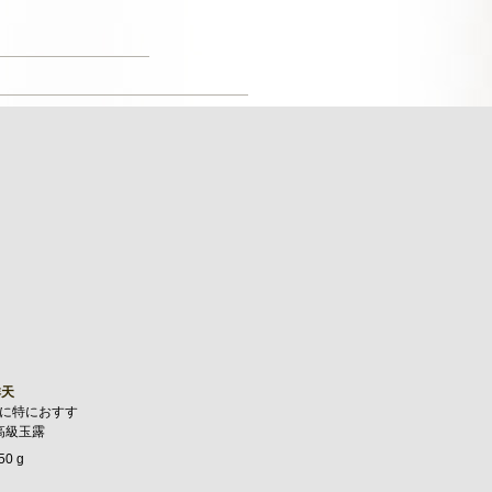
祥天
に特におすす
高級玉露
50 g