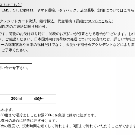
ストはこちら
）
x、EMS、S.F. Express、ヤマト運輸、ゆうパック、店頭受取（
詳細についてはこちら
決済、クレジットカード決済、銀行振込、代金引換（
詳細についてはこちら
）
0日以内のご連絡に限り対応可。
です。荷物のお受け取り時に、関税のお支払いが必要となる場合がございます。お
き、ご確認ください。日本国外向けお荷物の発送についての流れなど、
詳しい情報
カーの稼働状況や日本の祝日だけでなく、天災や予期せぬアクシデントなどにより変
、ご了承ください。
問い合わせ下さい。
200ml
40秒~
に入れます。
80度まで湯冷まししたお湯200㏄を急須に静かに注ぎます。
、人数分の湯呑に均等に注ぎ分けます。
高めの温度で、浸出時間を短くして淹れます。3煎まで淹れていただくことができま