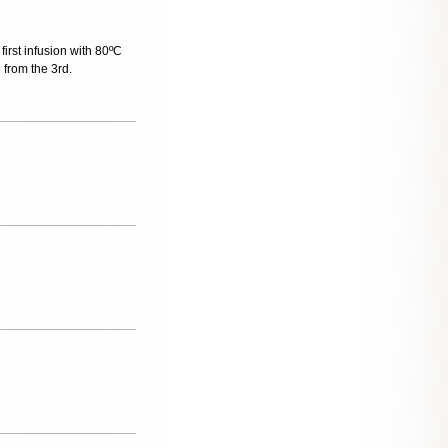
 first infusion with 80ºC
 from the 3rd.