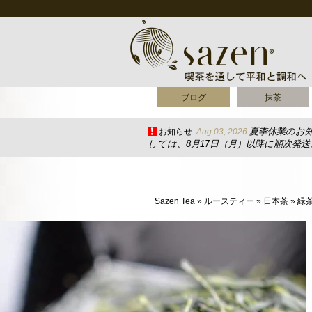
ブログ
抹茶
夏季休業のお
お知らせ:
Aug 03, 2026
しては、8月17日（月）以降に順次発
Sazen Tea
»
ルースティー
»
日本茶
»
緑