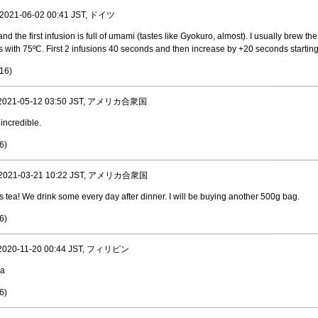
, 2021-06-02 00:41 JST, ドイツ
and the first infusion is full of umami (tastes like Gyokuro, almost). I usually brew the
s with 75ºC. First 2 infusions 40 seconds and then increase by +20 seconds starting
16
)
, 2021-05-12 03:50 JST, アメリカ合衆国
 incredible.
6
)
, 2021-03-21 10:22 JST, アメリカ合衆国
s tea! We drink some every day after dinner. I will be buying another 500g bag.
6
)
, 2020-11-20 00:44 JST, フィリピン
ea
6
)