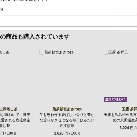
5
)
の商品も購入されています
上深蒸し茶
煎茶頓宮あさつゆ
玉露 茶
醇な味わいで、世界
芋を思わせる香ばしい香りと豊か
玉露を飲み始める方
に愛される鹿児島産
な旨味がクセになる毎日飲みたい
めの京田辺産
蒸し茶
近江煎茶
3,024
円 / 
円 / 100 g
1,620
円 / 100 g