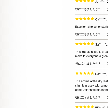
Jo******
役に立ちましたか?
(
Ca******
Excellent choice for start
役に立ちましたか?
(
Sa******
This Yabukita Tea is great
make to everyone a great
役に立ちましたか?
(
Da******
The aroma of the dry leaf
slightly grassy, with a m
effect. Aftertaste pleasan
役に立ちましたか?
(
Bi******,