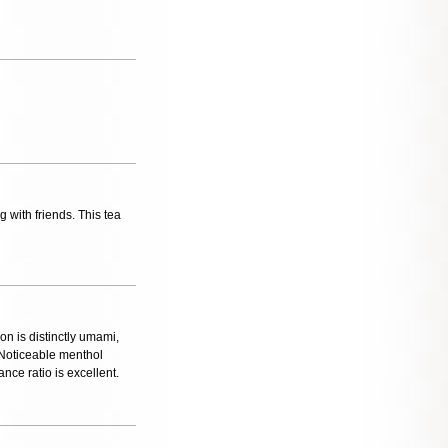
g with friends. This tea
on is distinctly umami,
. Noticeable menthol
ance ratio is excellent.