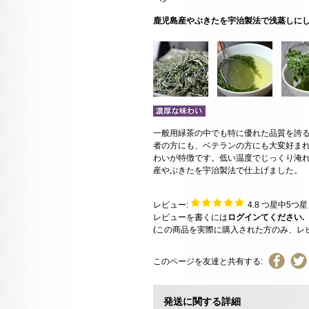
鹿児島産やぶきたを宇治製法で浅蒸しに
一般用緑茶の中でも特に優れた品質を誇
者の方にも、ベテランの方にも大変好ま
わいが特徴です。低い温度でじっくり淹
産やぶきたを宇治製法で仕上げました。
レビュー:
4.8
つ星中5つ
レビューを書くには
ログインてください.
(この商品を実際に購入された方のみ、レ
このページを友達と共有する:
発送に関する詳細