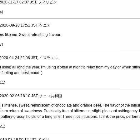
, 2020-11-17 02:37 JST, フィリピン
4
)
, 2020-09-20 17:52 JST, ケニア
ers like me. Sweet refreshing flavour.
7
)
, 2020-04-24 22:08 JST, イスラエル
 using all long the year. I'm using it often at night to relax from my day or when sittin
 feeling and best mood :)
11
)
, 2020-02-06 18:10 JST, チェコ共和国
 is intense, sweet, reminiscent of chocolate and orange peel. The flavor of the infusi
edium return of sweetness. Practically free of bitterness, slight pleasant astringency
t buttery-grassy, holds for a long time. Three nice infusions. I think the price/ perform
21
)
 2019-07-19 00:12 JST, ドイツ