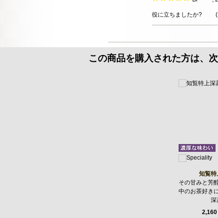
役に立ちましたか?
(
この商品を購入された方は、次
知覧特
その甘みと芳
中のお茶好き
深
2,160