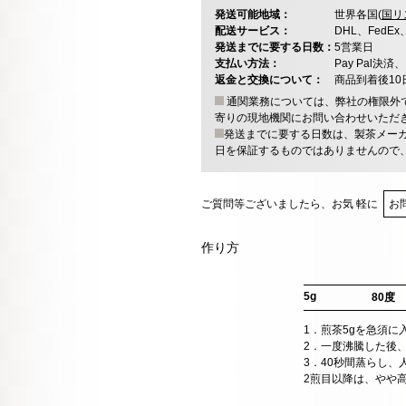
発送可能地域：
世界各国(
国リ
配送サービス：
DHL、FedE
発送までに要する日数：
5営業日
支払い方法：
Pay Pal
返金と交換について：
商品到着後1
通関業務については、弊社の権限外
寄りの現地機関にお問い合わせいただ
発送までに要する日数は、製茶メー
日を保証するものではありませんので
ご質問等ございましたら、お気 軽に
お
作り方
5g
80度
1．煎茶5gを急須
2．一度沸騰した後、
3．40秒間蒸らし
2煎目以降は、やや