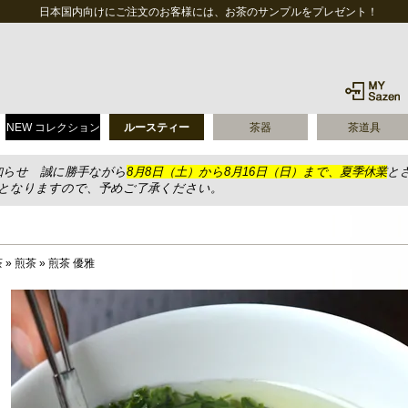
日本国内向けにご注文のお客様には、お茶のサンプルをプレゼント！
NEW コレクション
ルースティー
茶器
茶道具
知らせ 誠に勝手ながら
8月8日（土）から8月16日（日）まで、夏季休業
と
送となりますので、予めご了承ください。
茶
»
煎茶
»
煎茶 優雅