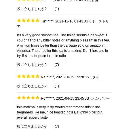
Je******, 2022-07-23 20:49 JST, 香港
役に立ちましたか?
(
1
)
Tu******, 2021-11-16 01:43 JST, オーストリ
ア
It's a very good smooth tea. The finish seems a bit sweet. I
couldn't find any bitter notes or anything pleasant in this tea.
A million times better than the garbage sold on amazon in
America. The price for this tea is amazing. Don't hesitate to
try. 5 stars for price to taste ratio
役に立ちましたか?
(
7
)
Na******, 2021-10-19 19:28 JST, タイ
役に立ちましたか?
(
1
)
Ro******, 2021-04-15 23:45 JST, ハンガリー
this matcha is very tasty, would recommend this to the
beginners like me, nice toasted notes, sligthly bitter but
overall superb taste
役に立ちましたか?
(
7
)