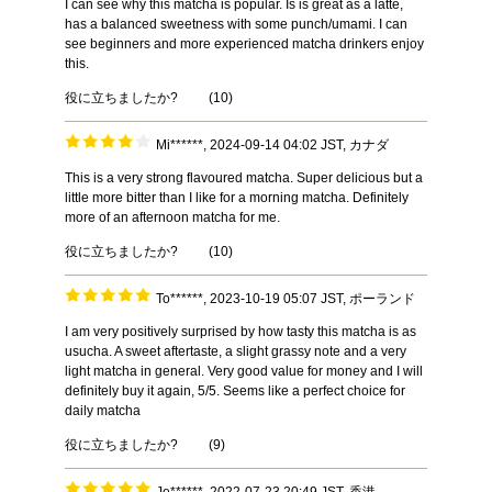
I can see why this matcha is popular. Is is great as a latte,
has a balanced sweetness with some punch/umami. I can
see beginners and more experienced matcha drinkers enjoy
this.
役に立ちましたか?
(
10
)
Mi******, 2024-09-14 04:02 JST, カナダ
This is a very strong flavoured matcha. Super delicious but a
little more bitter than I like for a morning matcha. Definitely
more of an afternoon matcha for me.
役に立ちましたか?
(
10
)
To******, 2023-10-19 05:07 JST, ポーランド
I am very positively surprised by how tasty this matcha is as
usucha. A sweet aftertaste, a slight grassy note and a very
light matcha in general. Very good value for money and I will
definitely buy it again, 5/5. Seems like a perfect choice for
daily matcha
役に立ちましたか?
(
9
)