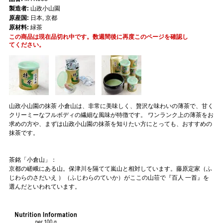
製造者:
山政小山園
原産国:
日本, 京都
原材料:
緑茶
この商品は現在品切れ中です。数週間後に再度このページを確認し
てください。
山政小山園の抹茶 小倉山は、非常に美味しく、贅沢な味わいの薄茶で、甘く
クリーミーなフルボディの繊細な風味が特徴です。 ワンランク上の薄茶をお
求めの方や、まずは山政小山園の抹茶を知りたい方にとっても、おすすめの
抹茶です。
茶銘「小倉山」：
京都の嵯峨にある山。保津川を隔てて嵐山と相対しています。藤原定家（ふ
じわらのさだいえ ）（ふじわらのていか）がここの山荘で『百人 一首』を
選んだといわれています。