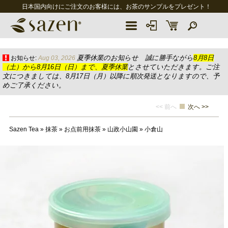
日本国内向けにご注文のお客様には、お茶のサンプルをプレゼント！
夏季休業のお知らせ 誠に勝手ながら
8月8日
お知らせ:
Aug 03, 2026
（土）から8月16日（日）まで、夏季休業
とさせていただきます。ご注
文につきましては、8月17日（月）以降に順次発送となりますので、予
めご了承ください。
<< 前へ
次へ >>
Sazen Tea
»
抹茶
»
お点前用抹茶
»
山政小山園
»
小倉山