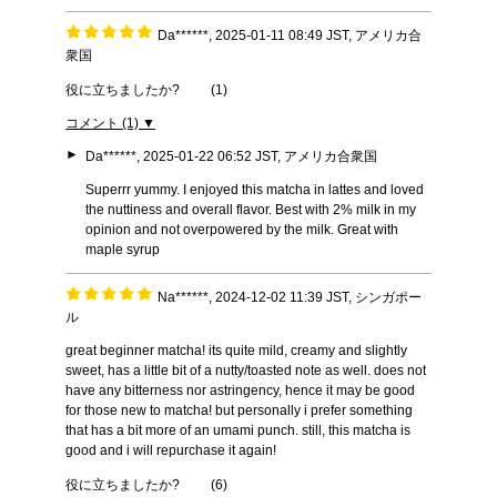
Da******, 2025-01-11 08:49 JST, アメリカ合
衆国
役に立ちましたか?
(
1
)
コメント (1) ▼
►
Da******, 2025-01-22 06:52 JST, アメリカ合衆国
Superrr yummy. I enjoyed this matcha in lattes and loved
the nuttiness and overall flavor. Best with 2% milk in my
opinion and not overpowered by the milk. Great with
maple syrup
Na******, 2024-12-02 11:39 JST, シンガポー
ル
great beginner matcha! its quite mild, creamy and slightly
sweet, has a little bit of a nutty/toasted note as well. does not
have any bitterness nor astringency, hence it may be good
for those new to matcha! but personally i prefer something
that has a bit more of an umami punch. still, this matcha is
good and i will repurchase it again!
役に立ちましたか?
(
6
)