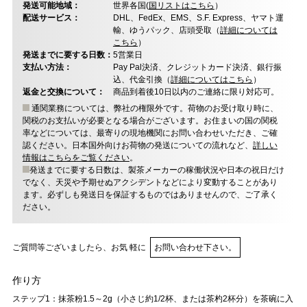
発送可能地域：
世界各国(
国リストはこちら
）
配送サービス：
DHL、FedEx、EMS、S.F. Express、ヤマト運
輸、ゆうパック、店頭受取（
詳細については
こちら
）
発送までに要する日数：
5営業日
支払い方法：
Pay Pal決済、クレジットカード決済、銀行振
込、代金引換（
詳細についてはこちら
）
返金と交換について：
商品到着後10日以内のご連絡に限り対応可。
通関業務については、弊社の権限外です。荷物のお受け取り時に、
関税のお支払いが必要となる場合がございます。お住まいの国の関税
率などについては、最寄りの現地機関にお問い合わせいただき、ご確
認ください。日本国外向けお荷物の発送についての流れなど、
詳しい
情報はこちらをご覧ください
。
発送までに要する日数は、製茶メーカーの稼働状況や日本の祝日だけ
でなく、天災や予期せぬアクシデントなどにより変動することがあり
ます。必ずしも発送日を保証するものではありませんので、ご了承く
ださい。
ご質問等ございましたら、お気 軽に
お問い合わせ下さい。
作り方
ステップ1：抹茶粉1.5～2g（小さじ約1/2杯、または茶杓2杯分）を茶碗に入