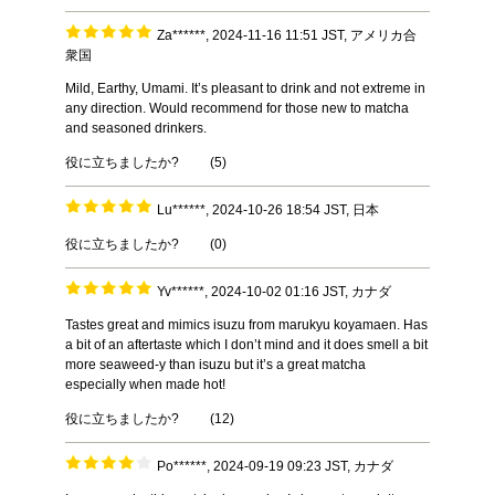
Za******, 2024-11-16 11:51 JST, アメリカ合
衆国
Mild, Earthy, Umami. It’s pleasant to drink and not extreme in
any direction. Would recommend for those new to matcha
and seasoned drinkers.
役に立ちましたか?
(
5
)
Lu******, 2024-10-26 18:54 JST, 日本
役に立ちましたか?
(
0
)
Yv******, 2024-10-02 01:16 JST, カナダ
Tastes great and mimics isuzu from marukyu koyamaen. Has
a bit of an aftertaste which I don’t mind and it does smell a bit
more seaweed-y than isuzu but it’s a great matcha
especially when made hot!
役に立ちましたか?
(
12
)
Po******, 2024-09-19 09:23 JST, カナダ