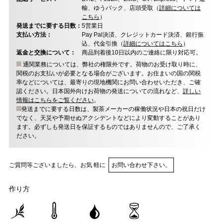
輸、ゆうパック、店頭受取（
詳細については
こちら
）
発送までに要する日数：
5営業日
支払い方法：
Pay Pal決済、クレジットカード決済、銀行振
込、代金引換（
詳細についてはこちら
）
返金と交換について：
商品到着後10日以内のご連絡に限り対応可。
通関業務については、弊社の権限外です。荷物のお受け取り時に、
関税のお支払いが必要となる場合がございます。お住まいの国の関税
率などについては、最寄りの現地機関にお問い合わせいただき、ご確
認ください。日本国外向けお荷物の発送についての流れなど、
詳しい
情報はこちらをご覧ください
。
発送までに要する日数は、製茶メーカーの稼働状況や日本の祝日だけ
でなく、天災や予期せぬアクシデントなどにより変動することがあり
ます。必ずしも発送日を保証するものではありませんので、ご了承く
ださい。
ご質問等ございましたら、お気 軽に
お問い合わせ下さい。
作り方