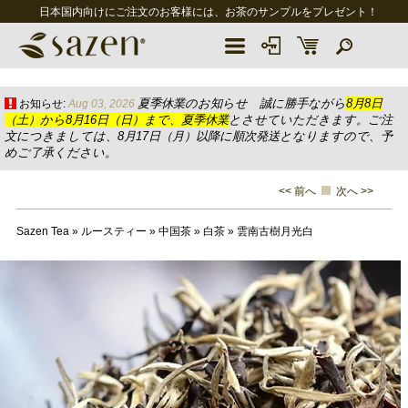
日本国内向けにご注文のお客様には、お茶のサンプルをプレゼント！
夏季休業のお知らせ 誠に勝手ながら
8月8日
お知らせ:
Aug 03, 2026
（土）から8月16日（日）まで、夏季休業
とさせていただきます。ご注
文につきましては、8月17日（月）以降に順次発送となりますので、予
めご了承ください。
<< 前へ
次へ >>
Sazen Tea
»
ルースティー
»
中国茶
»
白茶
»
雲南古樹月光白