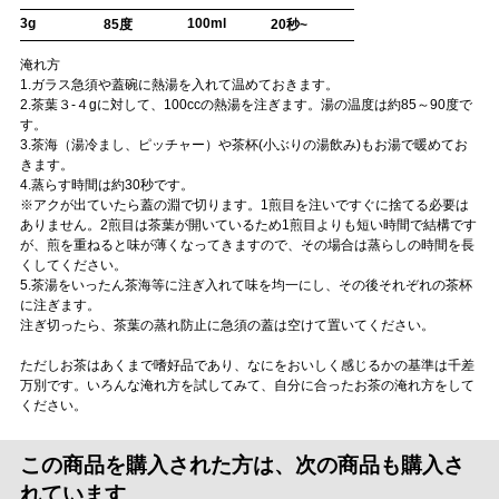
3g
100ml
85度
20秒~
淹れ方
1.ガラス急須や蓋碗に熱湯を入れて温めておきます。
2.茶葉３-４gに対して、100ccの熱湯を注ぎます。湯の温度は約85～90度で
す。
3.茶海（湯冷まし、ピッチャー）や茶杯(小ぶりの湯飲み)もお湯で暖めてお
きます。
4.蒸らす時間は約30秒です。
※アクが出ていたら蓋の淵で切ります。1煎目を注いですぐに捨てる必要は
ありません。2煎目は茶葉が開いているため1煎目よりも短い時間で結構です
が、煎を重ねると味が薄くなってきますので、その場合は蒸らしの時間を長
くしてください。
5.茶湯をいったん茶海等に注ぎ入れて味を均一にし、その後それぞれの茶杯
に注ぎます。
注ぎ切ったら、茶葉の蒸れ防止に急須の蓋は空けて置いてください。
ただしお茶はあくまで嗜好品であり、なにをおいしく感じるかの基準は千差
万別です。いろんな淹れ方を試してみて、自分に合ったお茶の淹れ方をして
ください。
この商品を購入された方は、次の商品も購入さ
れています