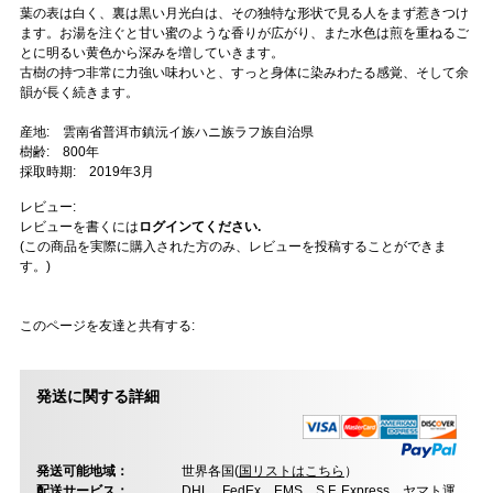
葉の表は白く、裏は黒い月光白は、その独特な形状で見る人をまず惹きつけ
ます。お湯を注ぐと甘い蜜のような香りが広がり、また水色は煎を重ねるご
とに明るい黄色から深みを増していきます。
古樹の持つ非常に力強い味わいと、すっと身体に染みわたる感覚、そして余
韻が長く続きます。
産地: 雲南省普洱市鎮沅イ族ハニ族ラフ族自治県
樹齢: 800年
採取時期: 2019年3月
レビュー:
レビューを書くには
ログインてください.
(この商品を実際に購入された方のみ、レビューを投稿することができま
す。)
このページを友達と共有する:
発送に関する詳細
発送可能地域：
世界各国(
国リストはこちら
）
配送サービス：
DHL、FedEx、EMS、S.F. Express、ヤマト運