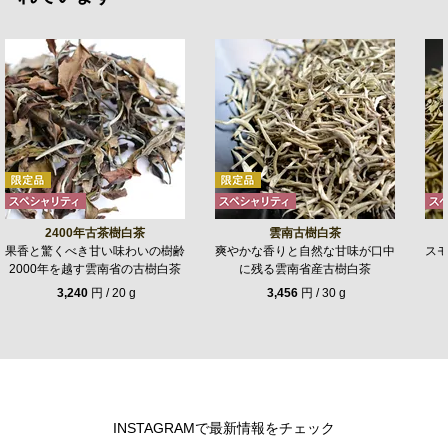
2400年古茶樹白茶
雲南古樹白茶
果香と驚くべき甘い味わいの樹齢
爽やかな香りと自然な甘味が口中
ス
2000年を越す雲南省の古樹白茶
に残る雲南省産古樹白茶
3,240
円 / 20 g
3,456
円 / 30 g
INSTAGRAMで最新情報をチェック