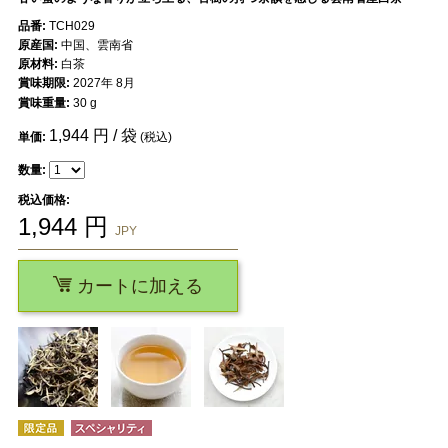
品番:
TCH029
原産国:
中国、雲南省
原材料:
白茶
賞味期限:
2027年 8月
賞味重量:
30 g
1,944
円 / 袋
単価:
(税込)
数量:
税込価格:
1,944
円
JPY
カートに加える