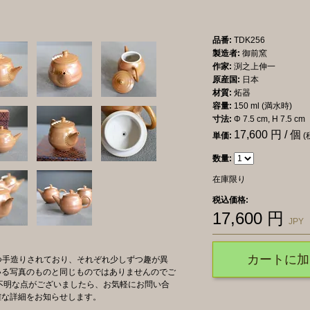
品番:
TDK256
製造者:
御前窯
作家:
渕之上伸一
原産国:
日本
材質:
炻器
容量:
150 ml (満水時)
寸法:
Φ 7.5 cm, H 7.5 cm
17,600
円 / 個
単価:
(
数量:
在庫限り
税込価格:
17,600
円
JPY
カートに加
一つ手造りされており、それぞれ少しずつ趣が異
いる写真のものと同じものではありませんのでご
不明な点がございましたら、お気軽にお問い合
確な詳細をお知らせします。