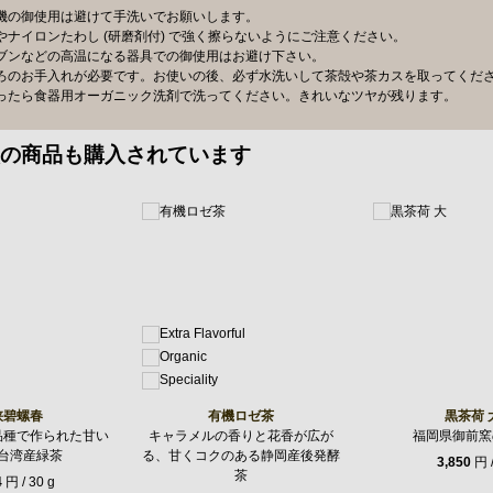
機の御使用は避けて手洗いでお願いします。
ナイロンたわし (研磨剤付) で強く擦らないようにご注意ください。
ブンなどの高温になる器具での御使用はお避け下さい。
ろのお手入れが必要です。お使いの後、必ず水洗いして茶殻や茶カスを取ってくだ
ったら食器用オーガニック洗剤で洗ってください。きれいなツヤが残ります。
の商品も購入されています
峡碧螺春
有機ロゼ茶
黒茶荷 
品種で作られた甘い
キャラメルの香りと花香が広が
福岡県御前窯
台湾産緑茶
る、甘くコクのある静岡産後発酵
3,850
円 
茶
4
円 / 30 g