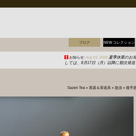
ブログ
NEW コレクション
夏季休業のお
お知らせ:
Aug 03, 2026
しては、8月17日（月）以降に順次発
Sazen Tea
»
茶器＆茶道具
»
急須
»
後手