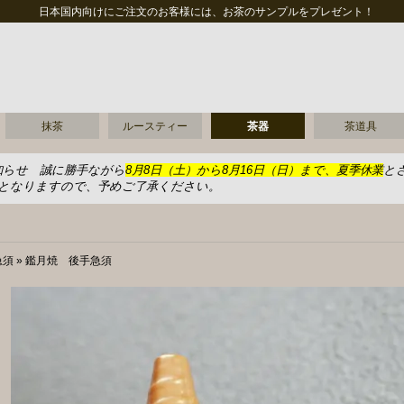
日本国内向けにご注文のお客様には、お茶のサンプルをプレゼント！
抹茶
ルースティー
茶器
茶道具
知らせ 誠に勝手ながら
8月8日（土）から8月16日（日）まで、夏季休業
と
送となりますので、予めご了承ください。
急須
»
鑑月焼 後手急須