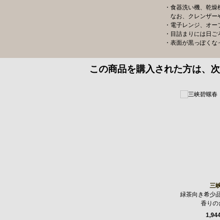
・食器洗い機、乾燥
なお、クレンザーや
・電子レンジ、オー
・目詰まりには日ご
・表面が黒っぽくな
この商品を購入された方は、次
三
緑茶向き希少
香りの
1,94