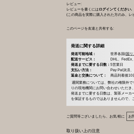
レビュー:
レビューを書くには
ログインてください.
(この商品を実際に購入された方のみ、レ
このページを友達と共有する:
発送に関する詳細
発送可能地域：
世界各国(
国リ
配送サービス：
DHL、FedE
発送までに要する日数：
5営業日
支払い方法：
Pay Pal
返金と交換について：
商品到着後1
通関業務については、弊社の権限外で
りの現地機関にお問い合わせいただき
発送までに要する日数は、製茶メーカ
を保証するものではありませんので、
ご質問等ございましたら、お気 軽に
お
取り扱い上の注意