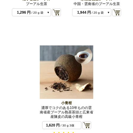
プーアル生茶
中国・雲南省のプーアル生茶
1,296 円
1,944 円
/ 20 g 袋
/ 20 g 袋
3,240 円
4,860 円
/ 50 g 袋
/ 50 g 袋
小青柑
濃厚でコクのある10年ものの雲
南省産プーアル熟茶茶頭と広東省
産陳皮の高級小青柑
1,620 円
/ 30 g 3個