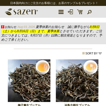
日本国内向けにご注文のお客様には、お茶のサンプルをプレゼント！
夏季休業のお知らせ 誠に勝手ながら
8月8日
お知らせ:
Aug 03, 2026
（土）から8月16日（日）まで、夏季休業
とさせていただきます。ご注
文につきましては、8月17日（月）以降に順次発送となりますので、予
めご了承ください。
SORT BY
梅子箐生プーアル
冰島古樹生プーアル