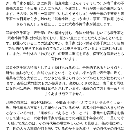
ぎ、表千家を創設。次に四男・仙叟宗室（せんそうそうしつ）が表千家の不
審菴の裏に「今日庵（こんにちあん」を建立し、それが裏千家の由来となり
ます。その後、次男・一翁宗守（いちおうそうしゅ）が表千家の不審菴と裏
千家の今日庵から少し離れた「武者小路」という通りに茶室「官休庵（かん
きゅうあん）」を建立し、ここに武者小路千家が誕生します。
武者小路千家は、表千家に近い精神を持ち、作法や所作においても表千家と
武者小路千家は比較的似ており、細かい点にまでこだわりがあるといえま
す。似通っている二つの流派ですが、表千家に比べ武者小路千家はより自然
で合理的な動きでお茶を点てることに重きを置いているように感じられま
す。また、千利休の「わびさび」の茶道に重点を置き、保守的な流派だとも
言われています。
武者小路千家の特徴としてよく挙げられるのは、合理的であるという点と、
所作に無駄がなく、自然であるということです。様々な面で表千家に近く、
道具も伝統を大切にし、わびさびを感じられるシンプルなものが使われてい
ます。茶筌は紫竹製のものが使用され、帛紗(ふくさ)の色は、表千家と同様
に女性用は朱色、男性用は紫色とされています。抹茶の点て方も表千家と同
じくあまり泡立てません。
現在の当主は、第14代目家元 不徹斎 千宗守（ふてつさい せんそうしゅ）
氏。当代家元の言葉として紹介されているのが、武者小路千家の大きな特色
となっているのは、「柔軟性」であるということです。家元のお言葉をお借
りして述べると、武者小路千家が現在までの四百五十年余の間、一貫して守
り続けて来たのは、その時代毎の現実をしっかりと見据え、茶の湯に対し
て、世の人々の期待が何を向いているのかを汲み取り、その時代その時代に