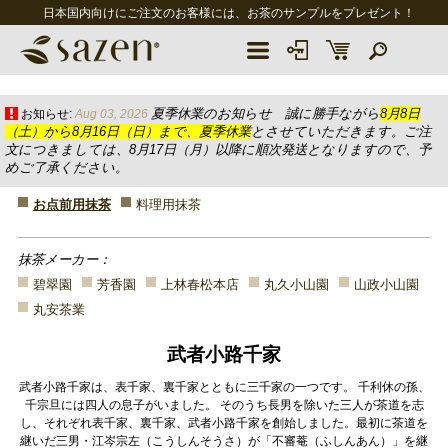
日本国内向けにご注文のお客様には、お茶のサンプルをプレゼント！
夏季休業のお知らせ 誠に勝手ながら
8月8日
お知らせ:
Aug 03, 2026
（土）から8月16日（日）まで、夏季休業
とさせていただきます。ご注
文につきましては、8月17日（月）以降に順次発送となりますので、予
めご了承ください。
お点前用抹茶
料理用抹茶
抹茶メーカー：
碧翠園
芳香園
上林春松本店
丸久小山園
山政小山園
丸安茶業
武者小路千家
武者小路千家は、表千家、裏千家とともに三千家の一つです。 千利休の孫、
千宗旦には四人の息子がいました。 そのうち長男を除いた三人が茶道を志
し、それぞれ表千家、裏千家、武者小路千家を創始しました。最初に茶道を
継いだ三男・江岑宗左（こうしんそうさ）が「不審菴（ふしんあん）」を継