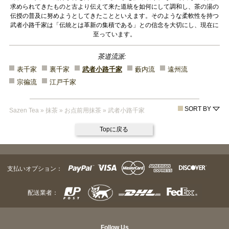
求められてきたものと古より伝えて来た道統を如何にして調和し、茶の湯の
伝授の普及に努めようとしてきたことといえます。そのような柔軟性を持つ
武者小路千家は「伝統とは革新の集積である」との信念を大切にし、現在に
至っています。
茶道流派:
表千家
裏千家
武者小路千家
藪内流
遠州流
宗徧流
江戸千家
SORT BY
Sazen Tea
»
抹茶
»
お点前用抹茶
»
武者小路千家
Topに戻る
支払いオプション：
配送業者：
Follow Us