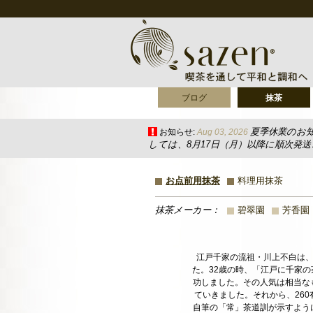
ブログ
抹茶
夏季休業のお
お知らせ:
Aug 03, 2026
しては、8月17日（月）以降に順次発
お点前用抹茶
料理用抹茶
抹茶メーカー：
碧翠園
芳香園
江戸千家の流祖・川上不白は、
た。32歳の時、「江戸に千家
功しました。その人気は相当な
ていきました。それから、26
自筆の「常」茶道訓が示すよう