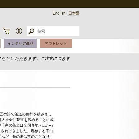
English
日本語
|
インテリア商品
アウトレット
させていただきます。ご注文につきま
宗匠の許で茶道の修行を積みまし
町人社会に茶道を広めることに成
戸千家の茶道は全国各地へ広がっ
承されてきました。現存する不白
学んだ「茶の湯は常のことなり」