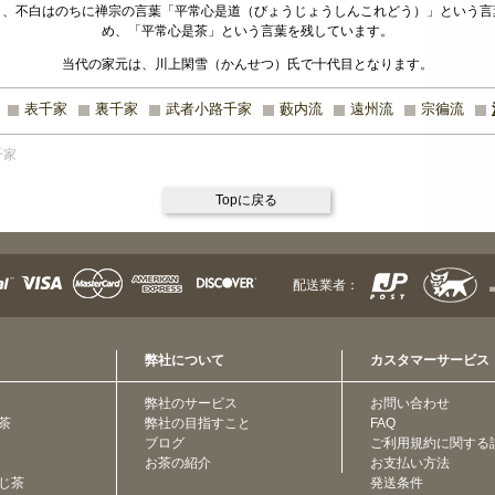
り、不白はのちに禅宗の言葉「平常心是道（びょうじょうしんこれどう）」という言
め、「平常心是茶」という言葉を残しています。
当代の家元は、川上閑雪（かんせつ）氏で十代目となります。
表千家
裏千家
武者小路千家
藪内流
遠州流
宗徧流
千家
Topに戻る
配送業者：
弊社について
カスタマーサービス
弊社のサービス
お問い合わせ
茶
弊社の目指すこと
FAQ
ブログ
ご利用規約に関する
お茶の紹介
お支払い方法
じ茶
発送条件