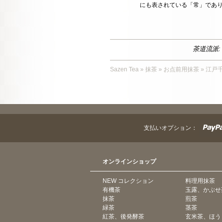
にも表されている「常」であ
茶道流派:
Sazen Tea
»
抹茶
»
お点前用抹茶
»
江戸
支払いオプション：
オンラインショップ
NEW コレクション
料理用抹茶
有機茶
玉露、かぶせ
抹茶
煎茶
緑茶
茎茶
紅茶、後発酵茶
玄米茶、ほう