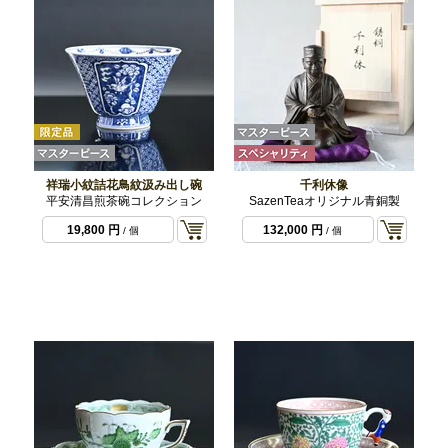
祥瑞小紋詰花鳥紋汲み出し碗
千利休像
平安清昌煎茶碗コレクション
SazenTeaオリジナル青銅製
19,800 円
132,000 円
/ 個
/ 個