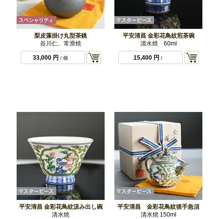
梨皮藻掛け丸型茶銚
平安清昌 金彩花鳥紋煎茶碗
谷川仁、常滑焼
清水焼 60ml
33,000 円
15,400 円
/ 個
/
平安清昌 金彩花鳥紋汲み出し碗
平安清昌 金彩花鳥紋後手急須
清水焼
清水焼 150ml