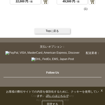
22,000 円
49,500 円
/ 個
/ 個
(1)
Topに戻る
支払いオプション：
配送業者：
Follow Us
X
お客様の弊社サイトでの内容を個別化するために、クッキーを使用してい
Copyright © Sazen Tea Company
ます。
詳しくはこちらで
ALL RIGHTS RESERVED
同意する