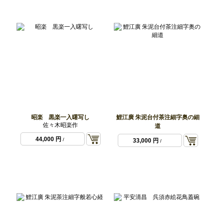
昭楽 黒楽一入曙写し
鯉江廣 朱泥台付茶注細字奥の細
佐々木昭楽作
道
44,000 円
/
33,000 円
/