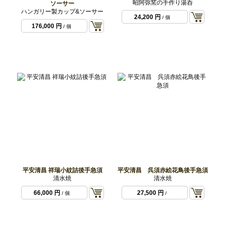
昭阿弥窯の手作り湯呑
ソーサー
ハンガリー製カップ&ソーサー
24,200 円
/ 個
176,000 円
/ 個
平安清昌 祥瑞小紋詰後手急須
平安清昌 呉須赤絵花鳥後手急須
清水焼
清水焼
66,000 円
27,500 円
/ 個
/