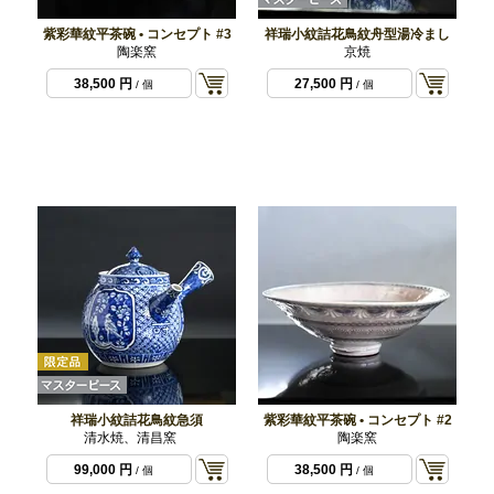
紫彩華紋平茶碗 • コンセプト #3
祥瑞小紋詰花鳥紋舟型湯冷まし
陶楽窯
京焼
38,500 円
27,500 円
/ 個
/ 個
祥瑞小紋詰花鳥紋急須
紫彩華紋平茶碗 • コンセプト #2
清水焼、清昌窯
陶楽窯
99,000 円
38,500 円
/ 個
/ 個