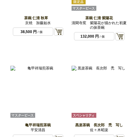
茶碗 仁清 秋草
茶碗 仁清 紫陽花
京焼 加藤如水
清閑寺窯 紫陽花が描かれた初夏
の抹茶碗
38,500 円
/ 個
132,000 円
/ 個
亀甲祥瑞煎茶碗
黒楽茶碗 長次郎 禿 写し
平安清昌
佐々木昭楽