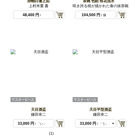
掛軸白蓮之図
茶碗 色絵 桜花流水
上村米重 書
咲き誇る桜が描かれた春の抹茶碗
48,400 円
104,500 円
/
/ 個
天目酒盃
天目平型酒盃
鎌田幸二
鎌田幸二
33,000 円
33,000 円
/ 「い」
/ 「う」
33,000 円
/ 「お」
(1)