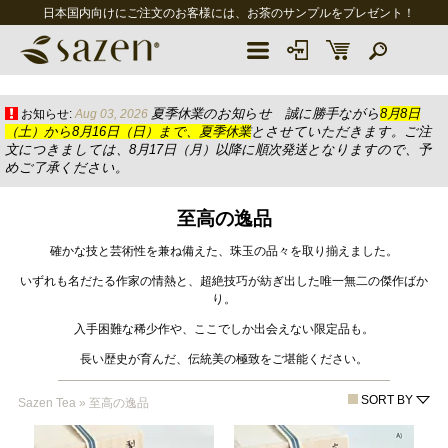
日本国内向けにご注文のお客様には、お茶のサンプルをプレゼント！
夏季休業のお知らせ 誠に勝手ながら
8月8日
お知らせ:
Aug 03, 2026
（土）から8月16日（日）まで、夏季休業
とさせていただきます。ご注
文につきましては、8月17日（月）以降に順次発送となりますので、予
めご了承ください。
至高の逸品
確かな技と芸術性を兼ね備えた、珠玉の品々を取り揃えました。
いずれも名だたる作家の情熱と、超絶技巧が紡ぎ出した唯一無二の傑作ばか
り。
入手困難な稀少作や、ここでしか出会えない限定品も。
長い歴史が育んだ、伝統美の極致をご堪能ください。
SORT BY
Sazen Tea
»
至高の逸品