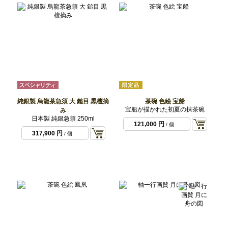
純銀製 烏龍茶急須 大 鎚目 黒檀摘
茶碗 色絵 宝船
宝船が描かれた初夏の抹茶碗
み
日本製 純銀急須 250ml
121,000 円
/ 個
317,900 円
/ 個