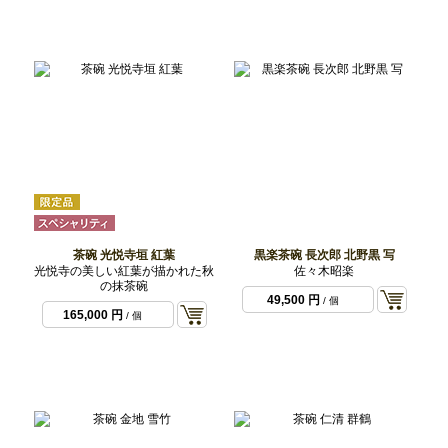
55,000 円
/ 「あ」
55,000 円
/ 「え」
茶碗 光悦寺垣 紅葉
黒楽茶碗 長次郎 北野黒 写
光悦寺の美しい紅葉が描かれた秋
佐々木昭楽
の抹茶碗
49,500 円
/ 個
165,000 円
/ 個