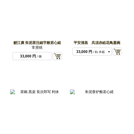
鯉江廣 朱泥茶注細字般若心経
平安清昌 呉須赤絵花鳥蓋碗
27,500 円
/ A) 化粧
常滑焼
箱入り
33,000 円
/ B) 木箱
33,000 円
/ 個
入り