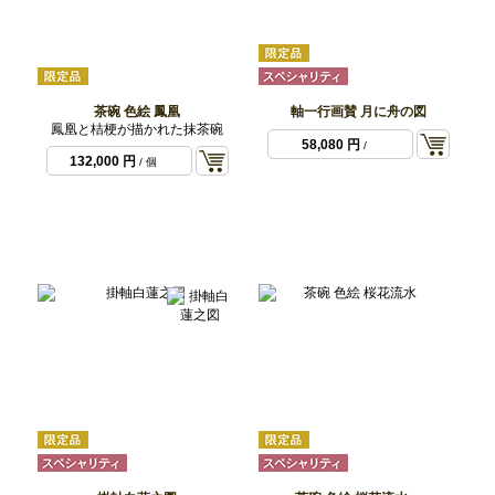
茶碗 色絵 鳳凰
軸一行画賛 月に舟の図
鳳凰と桔梗が描かれた抹茶碗
58,080 円
/
132,000 円
/ 個