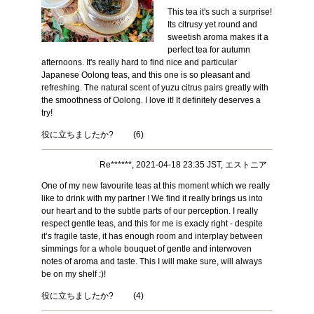
This tea it's such a surprise!
Its citrusy yet round and
sweetish aroma makes it a
perfect tea for autumn
afternoons. It's really hard to find nice and particular
Japanese Oolong teas, and this one is so pleasant and
refreshing. The natural scent of yuzu citrus pairs greatly with
the smoothness of Oolong. I love it! It definitely deserves a
try!
役に立ちましたか?
(
6
)
Re******, 2021-04-18 23:35 JST, エストニア
One of my new favourite teas at this moment which we really
like to drink with my partner ! We find it really brings us into
our heart and to the subtle parts of our perception. I really
respect gentle teas, and this for me is exacly right - despite
it’s fragile taste, it has enough room and interplay between
simmings for a whole bouquet of gentle and interwoven
notes of aroma and taste. This I will make sure, will always
be on my shelf :)!
役に立ちましたか?
(
4
)