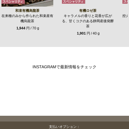
和束有機烏龍茶
有機ロゼ茶
在来種のみから作られた和束産有
キャラメルの香りと花香が広が
控
機烏龍茶
る、甘くコクのある静岡産後発酵
茶
1,944
円 / 70 g
1,901
円 / 40 g
INSTAGRAMで最新情報をチェック
支払いオプション：