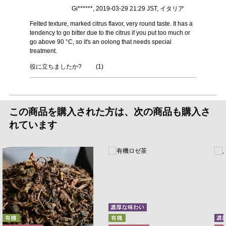
Gi******, 2019-03-29 21:29 JST, イタリア
Felted texture, marked citrus flavor, very round taste. It has a
tendency to go bitter due to the citrus if you put too much or
go above 90 °C, so it's an oolong that needs special
treatment.
役に立ちましたか?
(
1
)
この商品を購入された方は、次の商品も購入さ
れています