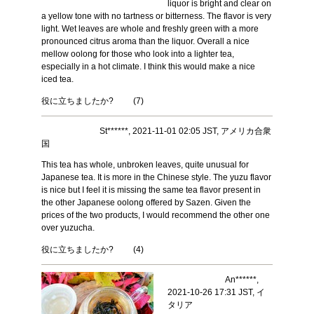
liquor is bright and clear on
a yellow tone with no tartness or bitterness. The flavor is very
light. Wet leaves are whole and freshly green with a more
pronounced citrus aroma than the liquor. Overall a nice
mellow oolong for those who look into a lighter tea,
especially in a hot climate. I think this would make a nice
iced tea.
役に立ちましたか?
(
7
)
St******, 2021-11-01 02:05 JST, アメリカ合衆
国
This tea has whole, unbroken leaves, quite unusual for
Japanese tea. It is more in the Chinese style. The yuzu flavor
is nice but I feel it is missing the same tea flavor present in
the other Japanese oolong offered by Sazen. Given the
prices of the two products, I would recommend the other one
over yuzucha.
役に立ちましたか?
(
4
)
An******,
2021-10-26 17:31 JST, イ
タリア