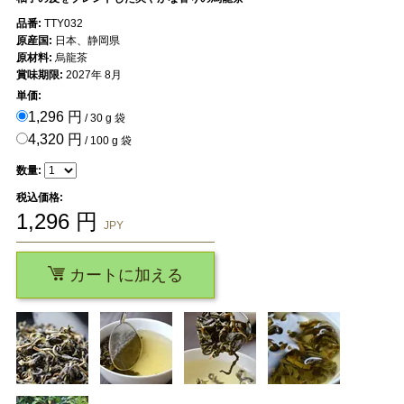
品番:
TTY032
原産国:
日本、静岡県
原材料:
烏龍茶
賞味期限:
2027年 8月
単価:
1,296 円
/ 30 g 袋
4,320 円
/ 100 g 袋
数量:
税込価格:
1,296
円
JPY
カートに加える