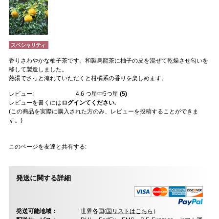
香りさわやかな柚子茶です。和製烏龍茶に柚子の皮を混ぜて乾燥させ匂いを
移して製造しました。
熱湯でさっと淹れていただくと柑橘系の香りを楽しめます。
レビュー:
4.6
つ星中5つ星
(
5
)
レビューを書くには
ログインてください.
(この商品を実際に購入された方のみ、レビューを投稿することができま
す。)
このページを友達と共有する:
発送に関する詳細
発送可能地域：
世界各国(
国リストはこちら
）