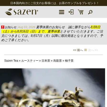
日本国内向けにご注文のお客様には、お茶のサンプルをプレゼント！
夏季休業のお知らせ 誠に勝手ながら
8月8日
お知らせ:
Aug 03, 2026
（土）から8月16日（日）まで、夏季休業
とさせていただきます。ご注
文につきましては、8月17日（月）以降に順次発送となりますので、予
めご了承ください。
<< 前へ
次へ >>
Sazen Tea
»
ルースティー
»
日本茶
»
烏龍茶
»
柚子茶