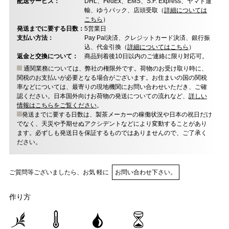
配送サービス：
DHL、FedEx、EMS、S.F. Express、ヤマト運
輸、ゆうパック、店頭受取（
詳細については
こちら
）
発送までに要する日数：
5営業日
支払い方法：
Pay Pal決済、クレジットカード決済、銀行振
込、代金引換（
詳細についてはこちら
）
返金と交換について：
商品到着後10日以内のご連絡に限り対応可。
通関業務については、弊社の権限外です。荷物のお受け取り時に、
関税のお支払いが必要となる場合がございます。お住まいの国の関税
率などについては、最寄りの現地機関にお問い合わせいただき、ご確
認ください。日本国外向けお荷物の発送についての流れなど、
詳しい
情報はこちらをご覧ください
。
発送までに要する日数は、製茶メーカーの稼働状況や日本の祝日だけ
でなく、天災や予期せぬアクシデントなどにより変動することがあり
ます。必ずしも発送日を保証するものではありませんので、ご了承く
ださい。
ご質問等ございましたら、お気 軽に
お問い合わせ下さい。
作り方