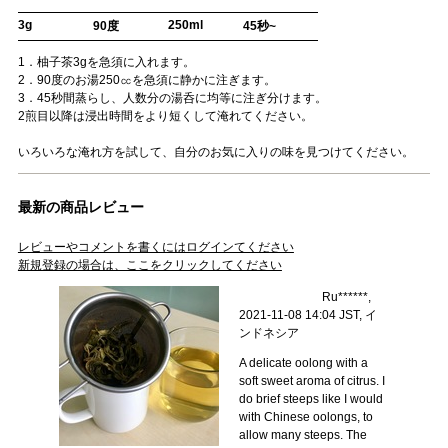
3g
250ml
90度
45秒~
1．柚子茶3gを急須に入れます。
2．90度のお湯250㏄を急須に静かに注ぎます。
3．45秒間蒸らし、人数分の湯呑に均等に注ぎ分けます。
2煎目以降は浸出時間をより短くして淹れてください。
いろいろな淹れ方を試して、自分のお気に入りの味を見つけてください。
最新の商品レビュー
レビューやコメントを書くにはログインてください
新規登録の場合は、ここをクリックしてください
Ru******,
2021-11-08 14:04 JST, イ
ンドネシア
A delicate oolong with a
soft sweet aroma of citrus. I
do brief steeps like I would
with Chinese oolongs, to
allow many steeps. The