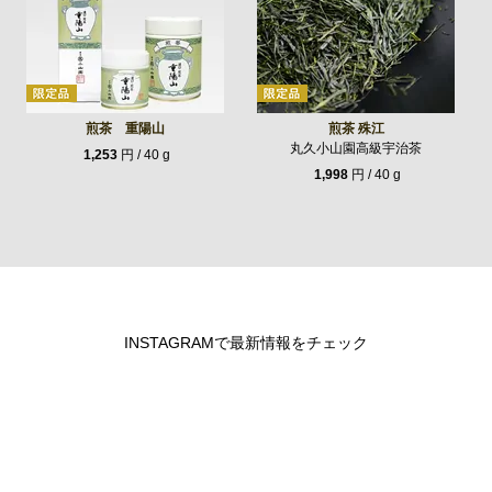
煎茶 重陽山
煎茶 殊江
丸久小山園高級宇治茶
1,253
円 / 40 g
1,998
円 / 40 g
INSTAGRAMで最新情報をチェック