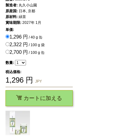
製造者:
丸久小山園
原産国:
日本, 京都
原材料:
緑茶
賞味期限:
2027年 1月
単価:
1,296 円
/ 40 g 缶
2,322 円
/ 100 g 袋
2,700 円
/ 100 g 缶
数量:
税込価格:
1,296
円
JPY
カートに加える