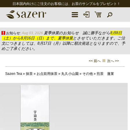
日本国内向けにご注文のお客様には、お茶のサンプルをプレゼント！
夏季休業のお知らせ 誠に勝手ながら
8月8日
お知らせ:
Aug 03, 2026
（土）から8月16日（日）まで、夏季休業
とさせていただきます。ご注
文につきましては、8月17日（月）以降に順次発送となりますので、予
めご了承ください。
<< 前へ
次へ >>
Sazen Tea
»
抹茶
»
お点前用抹茶
»
丸久小山園
»
その他
»
煎茶 蓬莱