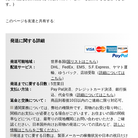
す。)
このページを友達と共有する:
発送に関する詳細
発送可能地域：
世界各国(
国リストはこちら
）
配送サービス：
DHL、FedEx、EMS、S.F. Express、ヤマト運
輸、ゆうパック、店頭受取（
詳細については
こちら
）
発送までに要する日数：
5営業日
支払い方法：
Pay Pal決済、クレジットカード決済、銀行振
込、代金引換（
詳細についてはこちら
）
返金と交換について：
商品到着後10日以内のご連絡に限り対応可。
通関業務については、弊社の権限外です。荷物のお受け取り時に、
関税のお支払いが必要となる場合がございます。お住まいの国の関税
率などについては、最寄りの現地機関にお問い合わせいただき、ご確
認ください。日本国外向けお荷物の発送についての流れなど、
詳しい
情報はこちらをご覧ください
。
発送までに要する日数は、製茶メーカーの稼働状況や日本の祝日だけ