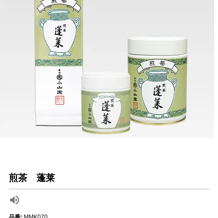
煎茶 蓬莱
品番:
MMK070