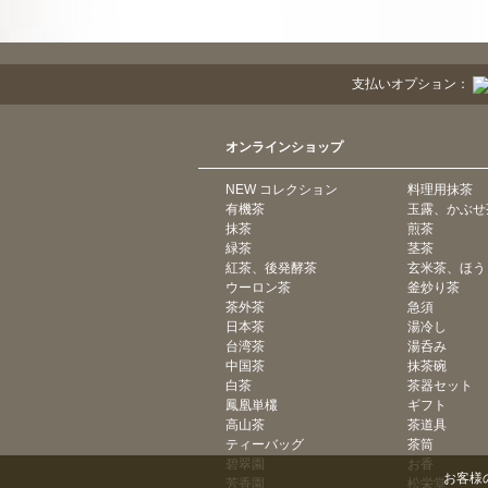
支払いオプション：
オンラインショップ
NEW コレクション
料理用抹茶
有機茶
玉露、かぶせ
抹茶
煎茶
緑茶
茎茶
紅茶、後発酵茶
玄米茶、ほう
ウーロン茶
釜炒り茶
茶外茶
急須
日本茶
湯冷し
台湾茶
湯呑み
中国茶
抹茶碗
白茶
茶器セット
鳳凰単欉
ギフト
高山茶
茶道具
ティーバッグ
茶筒
碧翠園
お香
お客様
芳香園
松栄堂