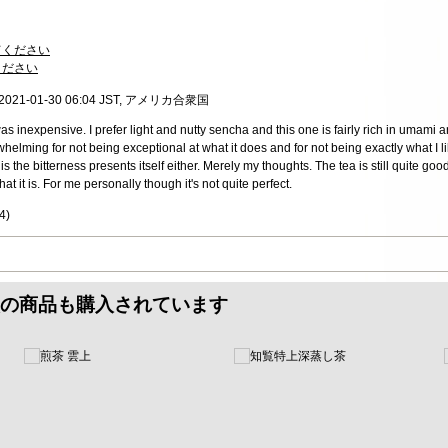
てください
ください
, 2021-01-30 06:04 JST, アメリカ合衆国
was inexpensive. I prefer light and nutty sencha and this one is fairly rich in umami
whelming for not being exceptional at what it does and for not being exactly what I li
is the bitterness presents itself either. Merely my thoughts. The tea is still quite goo
hat it is. For me personally though it's not quite perfect.
4
)
の商品も購入されています