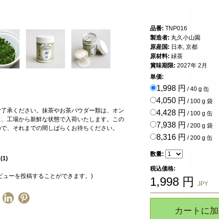
品番:
TNP016
製造者:
丸久小山園
原産国:
日本, 京都
原材料:
緑茶
賞味期限:
2027年 2月
単価:
1,998 円
/ 40 g 缶
4,050 円
/ 100 g 袋
ご了承ください。抹茶やお茶パウダー類は、オン
4,428 円
/ 100 g 缶
に、工場から新鮮な状態で入荷いたします。この
7,938 円
/ 200 g 袋
ので、それまでの間しばらくお待ちください。
8,316 円
/ 200 g 缶
数量:
星
(
1
)
税込価格:
ビューを投稿することができます。)
1,998
円
JPY
カートに加