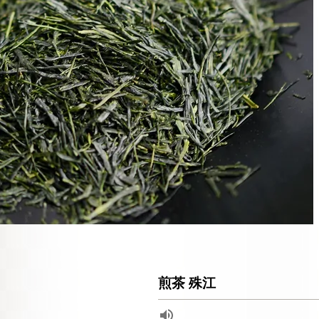
煎茶 殊江