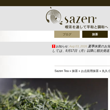
ブログ
抹茶
夏季休業のお
お知らせ:
Aug 03, 2026
しては、8月17日（月）以降に順次発
Sazen Tea
»
抹茶
»
お点前用抹茶
»
丸久