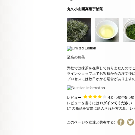
丸久小山園高級宇治茶
至高の煎茶
弊社では抹茶を在庫しておりませんので
ラインショップ上でお客様からの注文後
プロセスには数日かかる場合があります
レビュー:
4.0
つ星中5つ
レビューを書くには
ログインてください.
(この商品を実際に購入された方のみ、レ
このページを友達と共有する: