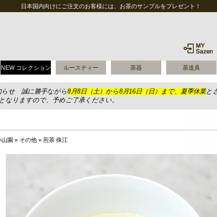
日本国内向けにご注文のお客様には、お茶のサンプルをプレゼント！
NEW コレクション
ルースティー
茶器
茶道具
知らせ 誠に勝手ながら
8月8日（土）から8月16日（日）まで、夏季休業
と
送となりますので、予めご了承ください。
小山園
»
その他
»
煎茶 殊江