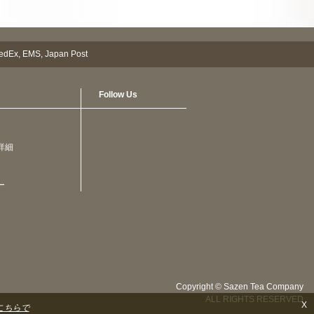
Follow Us
詳細
ー
Copyright © Sazen Tea Company
ALL RIGHTS RESERVED
X
こちらで