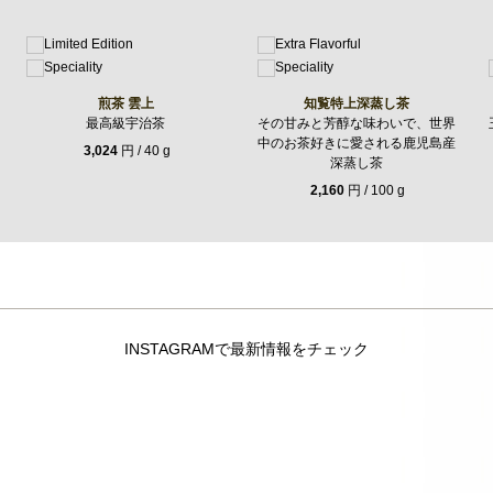
煎茶 雲上
知覧特上深蒸し茶
最高級宇治茶
その甘みと芳醇な味わいで、世界
中のお茶好きに愛される鹿児島産
3,024
円 / 40 g
深蒸し茶
2,160
円 / 100 g
INSTAGRAMで最新情報をチェック