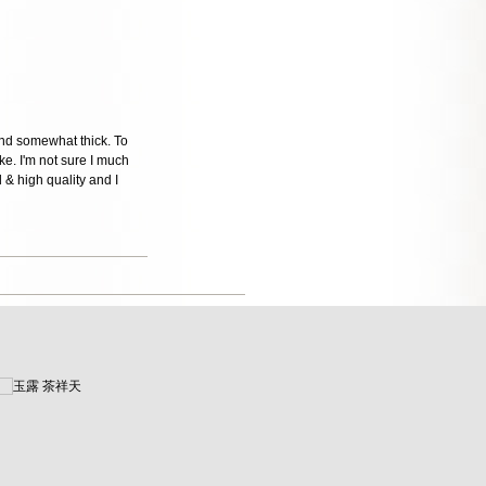
 and somewhat thick. To
ke. I'm not sure I much
d & high quality and I