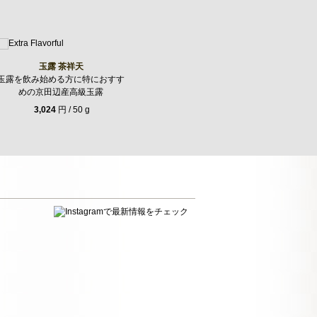
玉露 茶祥天
玉露を飲み始める方に特におすす
めの京田辺産高級玉露
3,024
円 / 50 g