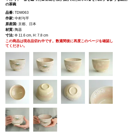
の茶碗
品番:
TDM063
作家:
中村与平
原産国:
京都、日本
材質:
陶器
寸法:
Φ 11.6 cm, H: 7.8 cm
この商品は現在品切れ中です。数週間後に再度このページを確認し
てください。