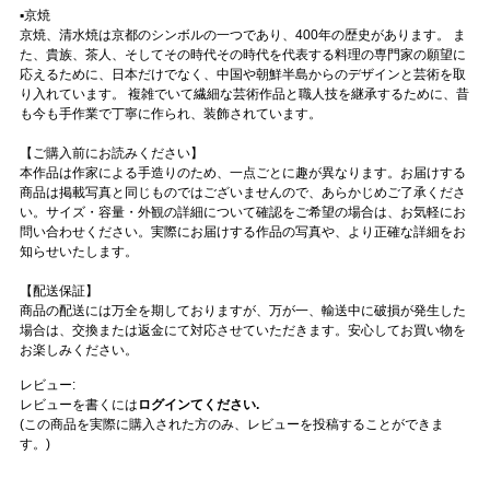
▪️京焼
京焼、清水焼は京都のシンボルの一つであり、400年の歴史があります。 ま
た、貴族、茶人、そしてその時代その時代を代表する料理の専門家の願望に
応えるために、日本だけでなく、中国や朝鮮半島からのデザインと芸術を取
り入れています。 複雑でいて繊細な芸術作品と職人技を継承するために、昔
も今も手作業で丁寧に作られ、装飾されています。
【ご購入前にお読みください】
本作品は作家による手造りのため、一点ごとに趣が異なります。お届けする
商品は掲載写真と同じものではございませんので、あらかじめご了承くださ
い。サイズ・容量・外観の詳細について確認をご希望の場合は、お気軽にお
問い合わせください。実際にお届けする作品の写真や、より正確な詳細をお
知らせいたします。
【配送保証】
商品の配送には万全を期しておりますが、万が一、輸送中に破損が発生した
場合は、交換または返金にて対応させていただきます。安心してお買い物を
お楽しみください。
レビュー:
レビューを書くには
ログインてください.
(この商品を実際に購入された方のみ、レビューを投稿することができま
す。)