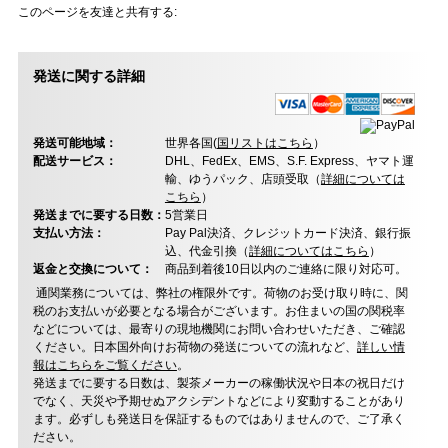
このページを友達と共有する:
発送に関する詳細
発送可能地域：
世界各国(
国リストはこちら
）
配送サービス：
DHL、FedEx、EMS、S.F. Express、ヤマト運
輸、ゆうパック、店頭受取（
詳細については
こちら
）
発送までに要する日数：
5営業日
支払い方法：
Pay Pal決済、クレジットカード決済、銀行振
込、代金引換（
詳細についてはこちら
）
返金と交換について：
商品到着後10日以内のご連絡に限り対応可。
通関業務については、弊社の権限外です。荷物のお受け取り時に、関
税のお支払いが必要となる場合がございます。お住まいの国の関税率
などについては、最寄りの現地機関にお問い合わせいただき、ご確認
ください。日本国外向けお荷物の発送についての流れなど、
詳しい情
報はこちらをご覧ください
。
発送までに要する日数は、製茶メーカーの稼働状況や日本の祝日だけ
でなく、天災や予期せぬアクシデントなどにより変動することがあり
ます。必ずしも発送日を保証するものではありませんので、ご了承く
ださい。