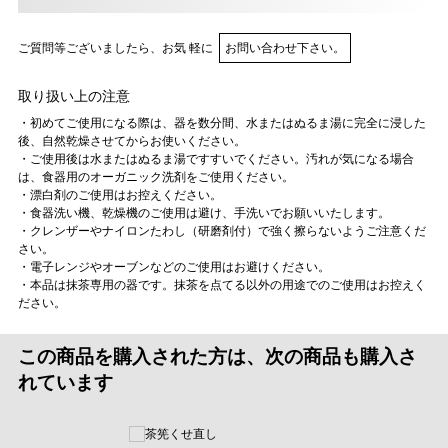
ご質問等ございましたら、お気 軽に
お問い合わせ下さい。
取り扱い上の注意
・初めてご使用になる際は、器を数分間、水またはぬるま湯に完全に浸した
後、自然乾燥させてからお使いください。
・ご使用後は水またはぬるま湯ですすいでください。汚れが気になる場合
は、食器用のオーガニック洗剤をご使用ください。
・漂白剤のご使用はお控えください。
・食器洗い機、乾燥機のご使用は避け、手洗いでお願いいたします。
・クレンザーやナイロンたわし（研磨剤付）で強く擦らないようご注意くだ
さい。
・電子レンジやオーブンなどのご使用はお避けください。
・本品は抹茶専用の器です。抹茶を点てる以外の用途でのご使用はお控えく
ださい。
この商品を購入された方は、次の商品も購入さ
れています