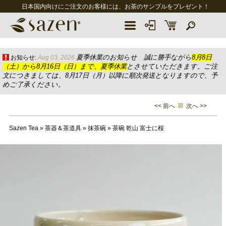
日本国内向けにご注文のお客様には、お茶のサンプルをプレゼント！
夏季休業のお知らせ 誠に勝手ながら
8月8日
お知らせ:
Aug 03, 2026
（土）から8月16日（日）まで、夏季休業
とさせていただきます。ご注
文につきましては、8月17日（月）以降に順次発送となりますので、予
めご了承ください。
<< 前へ
次へ >>
Sazen Tea
»
茶器＆茶道具
»
抹茶碗
»
茶碗 乾山 富士に桜