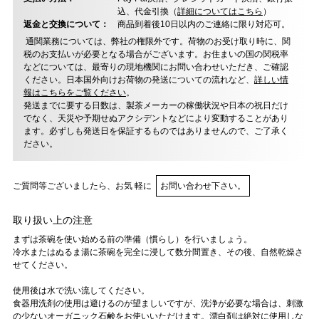
込、代金引換（
詳細についてはこちら
）
返金と交換について：
商品到着後10日以内のご連絡に限り対応可。
通関業務については、弊社の権限外です。荷物のお受け取り時に、関
税のお支払いが必要となる場合がございます。お住まいの国の関税率
などについては、最寄りの現地機関にお問い合わせいただき、ご確認
ください。日本国外向けお荷物の発送についての流れなど、
詳しい情
報はこちらをご覧ください
。
発送までに要する日数は、製茶メーカーの稼働状況や日本の祝日だけ
でなく、天災や予期せぬアクシデントなどにより変動することがあり
ます。必ずしも発送日を保証するものではありませんので、ご了承く
ださい。
ご質問等ございましたら、お気 軽に
お問い合わせ下さい。
取り扱い上の注意
まずは茶碗を使い始める前の準備（慣らし）を行いましょう。
冷水またはぬるま湯に茶碗を完全に浸して数分間置き、その後、自然乾燥さ
せてください。
使用後は水で洗い流してください。
食器用洗剤の使用は避けるのが望ましいですが、洗浄が必要な場合は、刺激
の少ないオーガニック石鹸をお使いいただけます。漂白剤は絶対に使用しな