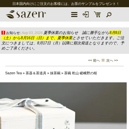
日本国内向けにご注文のお客様には、お茶のサンプルをプレゼント！
夏季休業のお知らせ 誠に勝手ながら
8月8日
お知らせ:
Aug 03, 2026
（土）から8月16日（日）まで、夏季休業
とさせていただきます。ご注
文につきましては、8月17日（月）以降に順次発送となりますので、予
めご了承ください。
<< 前へ
次へ >>
Sazen Tea
»
茶器＆茶道具
»
抹茶碗
»
茶碗 乾山 嵯峨野の桜