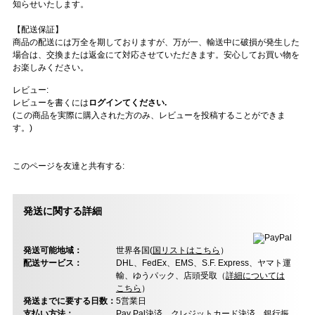
知らせいたします。
【配送保証】
商品の配送には万全を期しておりますが、万が一、輸送中に破損が発生した
場合は、交換または返金にて対応させていただきます。安心してお買い物を
お楽しみください。
レビュー:
レビューを書くには
ログインてください.
(この商品を実際に購入された方のみ、レビューを投稿することができま
す。)
このページを友達と共有する:
発送に関する詳細
発送可能地域：
世界各国(
国リストはこちら
）
配送サービス：
DHL、FedEx、EMS、S.F. Express、ヤマト運
輸、ゆうパック、店頭受取（
詳細については
こちら
）
発送までに要する日数：
5営業日
支払い方法：
Pay Pal決済、クレジットカード決済、銀行振