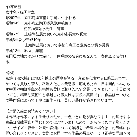
▪️作家略歴
壱休窯・窪田常之
昭和27年 京都府綴喜郡井手町に生まれる
昭和44年 京都府立陶工職業訓練校修了
初代加藤如水先生に師事
昭和57年 上絵陶芸展において京都市長賞を受賞
平成3年及び平成10年
上絵陶芸展において京都市商工会議所会頭賞を受賞
平成12年 独立、築窯
京田辺の地にゆかりの深い、一休禅師の名前にちなんで、壱休窯と名付け
る。
▪️京焼
京焼（清水焼）は400年以上の歴史を誇る、京都を代表する伝統工芸です。
かつては貴族や茶人、料理人たちの美意識に応えるため、日本国内のみなら
ず中国や朝鮮半島の芸術性も柔軟に取り入れて発展してきました。今日にお
いても、精緻な芸術性と卓越した職人技は京焼の真髄です。作品は一つひと
つ手作業によって丁寧に形作られ、美しい装飾が施されています。
【ご購入前にお読みください】
本作品は作家による手造りのため、一点ごとに趣が異なります。お届けする
商品は掲載写真と同じものではございませんので、あらかじめご了承くださ
い。サイズ・容量・外観の詳細について確認をご希望の場合は、お気軽にお
問い合わせください。実際にお届けする作品の写真や、より正確な詳細をお