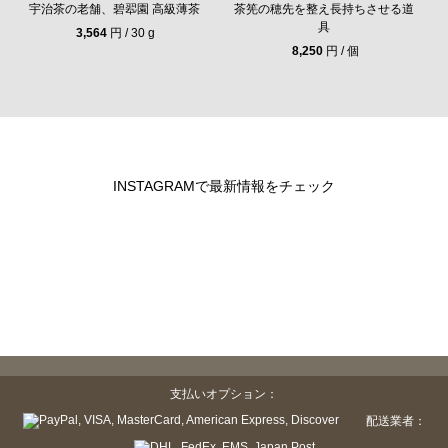
宇治茶の老舗、碧翆園 高級薄茶
茶筅の穂先を整え長持ちさせる道
具
3,564
円 / 30 g
8,250
円 / 個
INSTAGRAMで最新情報をチェック
支払いオプション：
配送業者：