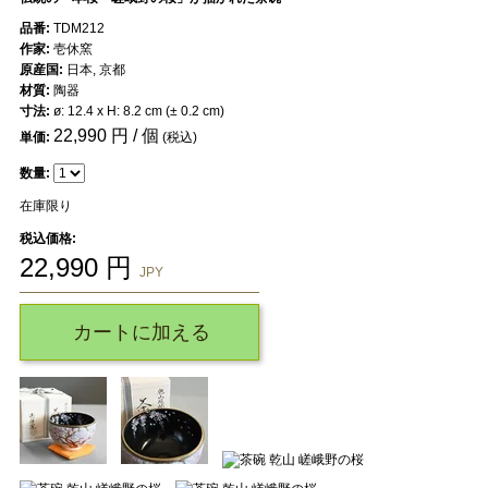
品番:
TDM212
作家:
壱休窯
原産国:
日本, 京都
材質:
陶器
寸法:
ø: 12.4 x H: 8.2 cm (± 0.2 cm)
22,990
円 / 個
単価:
(税込)
数量:
在庫限り
税込価格:
22,990
円
JPY
カートに加える