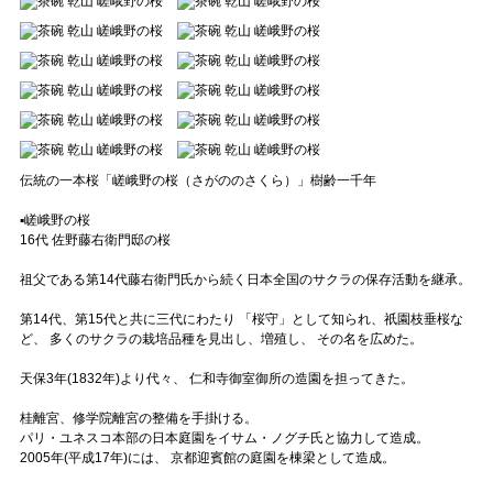
伝統の一本桜「嵯峨野の桜（さがののさくら）」樹齢一千年
▪️嵯峨野の桜
16代 佐野藤右衛門邸の桜
祖父である第14代藤右衛門氏から続く日本全国のサクラの保存活動を継承。
第14代、第15代と共に三代にわたり 「桜守」として知られ、祇園枝垂桜な
ど、 多くのサクラの栽培品種を見出し、増殖し、 その名を広めた。
天保3年(1832年)より代々、 仁和寺御室御所の造園を担ってきた。
桂離宮、修学院離宮の整備を手掛ける。
パリ・ユネスコ本部の日本庭園をイサム・ノグチ氏と協力して造成。
2005年(平成17年)には、 京都迎賓館の庭園を棟梁として造成。