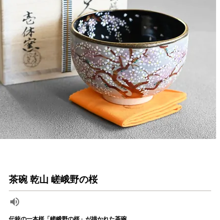
茶碗 乾山 嵯峨野の桜
伝統の一本桜「嵯峨野の桜」が描かれた茶碗