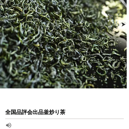
全国品評会出品釜炒り茶