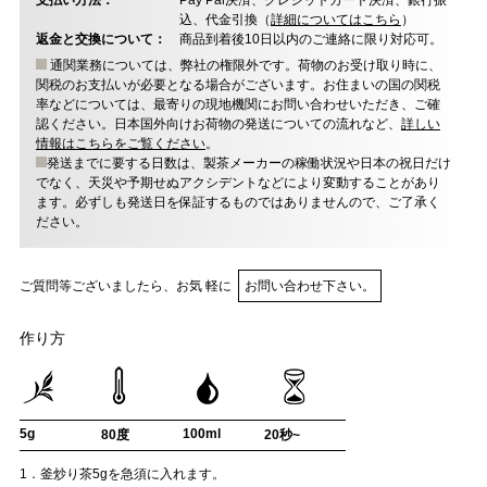
支払い方法：
Pay Pal決済、クレジットカード決済、銀行振
込、代金引換（
詳細についてはこちら
）
返金と交換について：
商品到着後10日以内のご連絡に限り対応可。
通関業務については、弊社の権限外です。荷物のお受け取り時に、
関税のお支払いが必要となる場合がございます。お住まいの国の関税
率などについては、最寄りの現地機関にお問い合わせいただき、ご確
認ください。日本国外向けお荷物の発送についての流れなど、
詳しい
情報はこちらをご覧ください
。
発送までに要する日数は、製茶メーカーの稼働状況や日本の祝日だけ
でなく、天災や予期せぬアクシデントなどにより変動することがあり
ます。必ずしも発送日を保証するものではありませんので、ご了承く
ださい。
ご質問等ございましたら、お気 軽に
お問い合わせ下さい。
作り方
5g
100ml
80度
20秒~
1．釜炒り茶5gを急須に入れます。