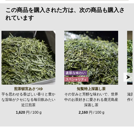
この商品を購入された方は、次の商品も購入さ
れています
煎茶頓宮あさつゆ
知覧特上深蒸し茶
芋を思わせる香ばしい香りと豊か
その甘みと芳醇な味わいで、世界
滋
な旨味がクセになる毎日飲みたい
中のお茶好きに愛される鹿児島産
作
近江煎茶
深蒸し茶
1,620
円 / 100 g
2,160
円 / 100 g