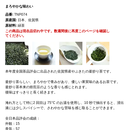
まろやかな味わい
品番:
TNP074
原産国:
日本、佐賀県
原材料:
緑茶
この商品は現在品切れ中です。数週間後に再度このページを確認し
てください。
本年度全国茶品評会に出品された佐賀県産やぶきたの釜炒り茶です。
釜炒り茶らしい、まろやかで青みがあり、優しい果実味のあるお茶です。
釜炒り茶本来の焙煎豆のような香りも感じとれます。
後味はすっきりと長く続きます。
淹れ方として特に2 回目は 75°C のお湯を使用し、10 秒で抽出すると、浸出
液には少しスパイシーで、さわやかな苦味を感じ取ることができます。
全日本品評会の成績：
外観：15
香気：57