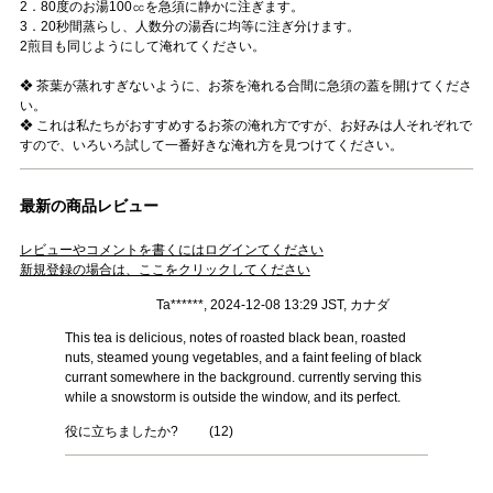
2．80度のお湯100㏄を急須に静かに注ぎます。
3．20秒間蒸らし、人数分の湯呑に均等に注ぎ分けます。
2煎目も同じようにして淹れてください。
❖ 茶葉が蒸れすぎないように、お茶を淹れる合間に急須の蓋を開けてくださ
い。
❖ これは私たちがおすすめするお茶の淹れ方ですが、お好みは人それぞれで
すので、いろいろ試して一番好きな淹れ方を見つけてください。
最新の商品レビュー
レビューやコメントを書くにはログインてください
新規登録の場合は、ここをクリックしてください
Ta******, 2024-12-08 13:29 JST, カナダ
This tea is delicious, notes of roasted black bean, roasted
nuts, steamed young vegetables, and a faint feeling of black
currant somewhere in the background. currently serving this
while a snowstorm is outside the window, and its perfect.
役に立ちましたか?
(
12
)