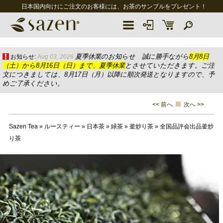
日本国内向けにご注文のお客様には、お茶のサンプルをプレゼント！
夏季休業のお知らせ 誠に勝手ながら
8月8日
お知らせ:
Aug 03, 2026
（土）から8月16日（日）まで、夏季休業
とさせていただきます。ご注
文につきましては、8月17日（月）以降に順次発送となりますので、予
めご了承ください。
<< 前へ
次へ >>
Sazen Tea
»
ルースティー
»
日本茶
»
緑茶
»
釜炒り茶
»
全国品評会出品釜炒
り茶