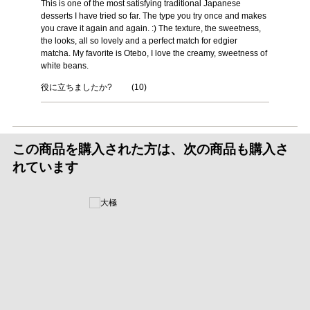
This is one of the most satisfying traditional Japanese
desserts I have tried so far. The type you try once and makes
you crave it again and again. :) The texture, the sweetness,
the looks, all so lovely and a perfect match for edgier
matcha. My favorite is Otebo, I love the creamy, sweetness of
white beans.
役に立ちましたか?
(
10
)
この商品を購入された方は、次の商品も購入さ
れています