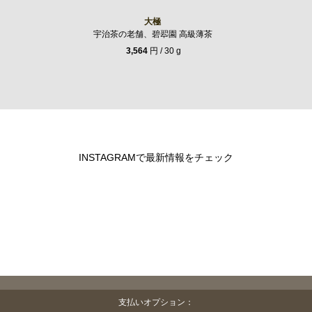
大極
宇治茶の老舗、碧翆園 高級薄茶
3,564
円 / 30 g
INSTAGRAMで最新情報をチェック
支払いオプション：