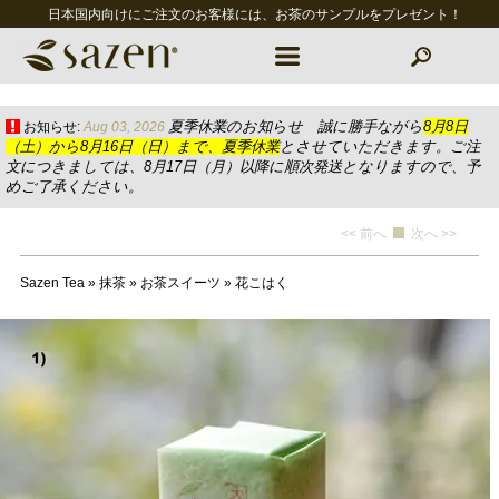
日本国内向けにご注文のお客様には、お茶のサンプルをプレゼント！
夏季休業のお知らせ 誠に勝手ながら
8月8日
お知らせ:
Aug 03, 2026
（土）から8月16日（日）まで、夏季休業
とさせていただきます。ご注
文につきましては、8月17日（月）以降に順次発送となりますので、予
めご了承ください。
<< 前へ
次へ >>
Sazen Tea
»
抹茶
»
お茶スイーツ
»
花こはく