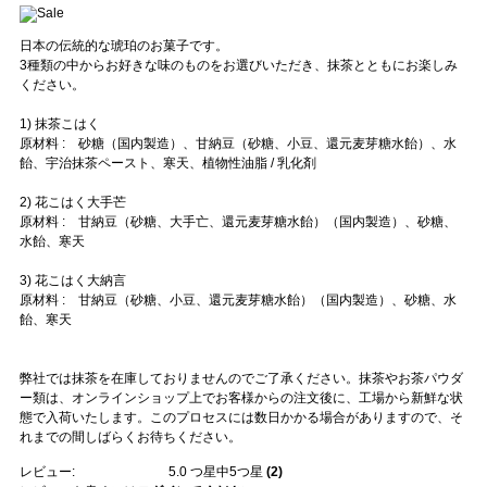
日本の伝統的な琥珀のお菓子です。
3種類の中からお好きな味のものをお選びいただき、抹茶とともにお楽しみ
ください。
1) 抹茶こはく
原材料 : 砂糖（国内製造）、甘納豆（砂糖、小豆、還元麦芽糖水飴）、水
飴、宇治抹茶ペースト、寒天、植物性油脂 / 乳化剤
2) 花こはく大手芒
原材料 : 甘納豆（砂糖、大手亡、還元麦芽糖水飴）（国内製造）、砂糖、
水飴、寒天
3) 花こはく大納言
原材料 : 甘納豆（砂糖、小豆、還元麦芽糖水飴）（国内製造）、砂糖、水
飴、寒天
弊社では抹茶を在庫しておりませんのでご了承ください。抹茶やお茶パウダ
ー類は、オンラインショップ上でお客様からの注文後に、工場から新鮮な状
態で入荷いたします。このプロセスには数日かかる場合がありますので、そ
れまでの間しばらくお待ちください。
レビュー:
5.0
つ星中5つ星
(
2
)