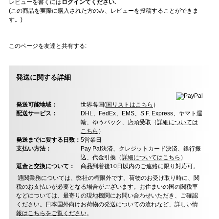
レビューを書くには
ログインてください.
(この商品を実際に購入された方のみ、レビューを投稿することができま
す。)
このページを友達と共有する:
発送に関する詳細
発送可能地域：
世界各国(
国リストはこちら
）
配送サービス：
DHL、FedEx、EMS、S.F. Express、ヤマト運
輸、ゆうパック、店頭受取（
詳細については
こちら
）
発送までに要する日数：
5営業日
支払い方法：
Pay Pal決済、クレジットカード決済、銀行振
込、代金引換（
詳細についてはこちら
）
返金と交換について：
商品到着後10日以内のご連絡に限り対応可。
通関業務については、弊社の権限外です。荷物のお受け取り時に、関
税のお支払いが必要となる場合がございます。お住まいの国の関税率
などについては、最寄りの現地機関にお問い合わせいただき、ご確認
ください。日本国外向けお荷物の発送についての流れなど、
詳しい情
報はこちらをご覧ください
。