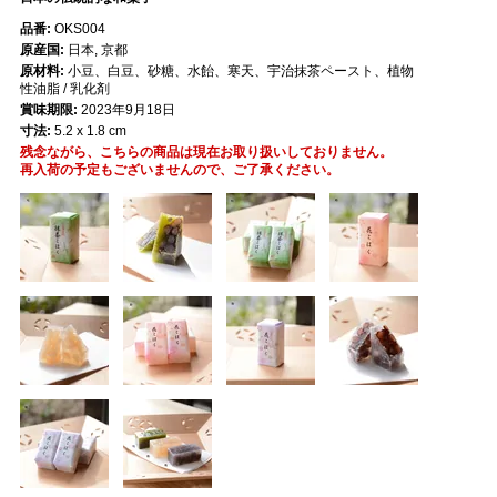
品番:
OKS004
原産国:
日本, 京都
原材料:
小豆、白豆、砂糖、水飴、寒天、宇治抹茶ペースト、植物
性油脂 / 乳化剤
賞味期限:
2023年9月18日
寸法:
5.2 x 1.8 cm
残念ながら、こちらの商品は現在お取り扱いしておりません。
再入荷の予定もございませんので、ご了承ください。