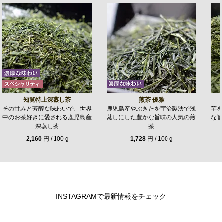
知覧特上深蒸し茶
煎茶 優雅
その甘みと芳醇な味わいで、世界
鹿児島産やぶきたを宇治製法で浅
芋
中のお茶好きに愛される鹿児島産
蒸しにした豊かな旨味の人気の煎
な
深蒸し茶
茶
2,160
円 / 100 g
1,728
円 / 100 g
INSTAGRAMで最新情報をチェック