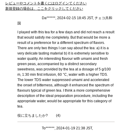
レビューやコメントを書くにはログインてください
新規登録の場合は、ここをクリックしてください
Da******, 2024-02-15 18:45 JST, チェコ共和
国
I played with this tea for a few days and did not reach a result
that would satisfy me completely. But that would be more a
result of a preference for a different spectrum of flavors.
There are only two things I can say about the tea: a) it is a
very delicate tasting material b) it is extremely sensitive to
water quality. An interesting flavour with umami and fresh
green peas, accompanied by a distinct secondary
sweetness, was provided by the tea at a dosage of 5 g/100
m, 1:30 min first infusion, 60 °C, water with a higher TDS.
The lower TDS water suppressed umami and accelerated
the onset of bitterness, although it enhanced the spectrum of
flavours typical of green tea. I think a more comprehensive
description of the ideal preparation procedure, including the
appropriate water, would be appropriate for this category of
tea.
役に立ちましたか?
(
4
)
To******, 2024-01-19 21:38 JST,