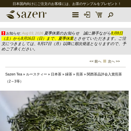
日本国内向けにご注文のお客様には、お茶のサンプルをプレゼント！
夏季休業のお知らせ 誠に勝手ながら
8月8日
お知らせ:
Aug 03, 2026
（土）から8月16日（日）まで、夏季休業
とさせていただきます。ご注
文につきましては、8月17日（月）以降に順次発送となりますので、予
めご了承ください。
<< 前へ
次へ >>
Sazen Tea
»
ルースティー
»
日本茶
»
緑茶
»
煎茶
»
関西茶品評会入賞煎茶
（2～3等）