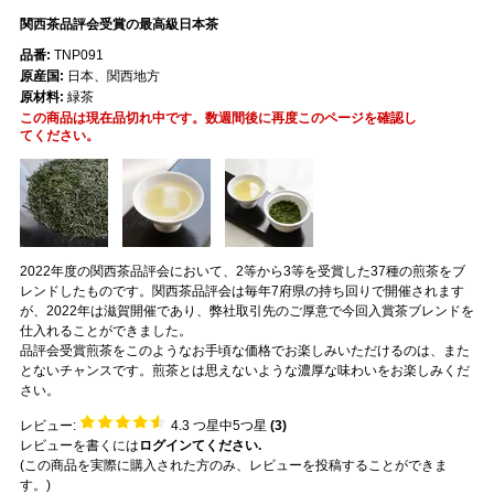
関西茶品評会受賞の最高級日本茶
品番:
TNP091
原産国:
日本、関西地方
原材料:
緑茶
この商品は現在品切れ中です。数週間後に再度このページを確認し
てください。
2022年度の関西茶品評会において、2等から3等を受賞した37種の煎茶をブ
レンドしたものです。関西茶品評会は毎年7府県の持ち回りで開催されます
が、2022年は滋賀開催であり、弊社取引先のご厚意で今回入賞茶ブレンドを
仕入れることができました。
品評会受賞煎茶をこのようなお手頃な価格でお楽しみいただけるのは、また
とないチャンスです。煎茶とは思えないような濃厚な味わいをお楽しみくだ
さい。
レビュー:
4.3
つ星中5つ星
(
3
)
レビューを書くには
ログインてください.
(この商品を実際に購入された方のみ、レビューを投稿することができま
す。)