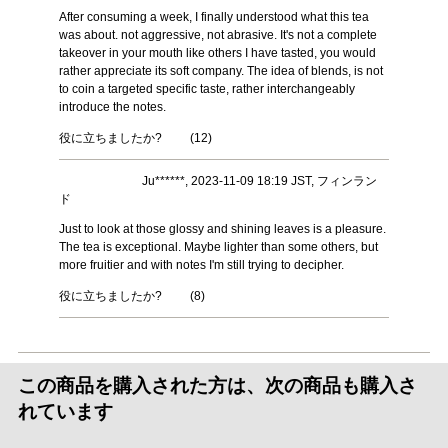
After consuming a week, I finally understood what this tea
was about. not aggressive, not abrasive. It's not a complete
takeover in your mouth like others I have tasted, you would
rather appreciate its soft company. The idea of blends, is not
to coin a targeted specific taste, rather interchangeably
introduce the notes.
役に立ちましたか?
(
12
)
Ju******, 2023-11-09 18:19 JST, フィンラン
ド
Just to look at those glossy and shining leaves is a pleasure.
The tea is exceptional. Maybe lighter than some others, but
more fruitier and with notes I'm still trying to decipher.
役に立ちましたか?
(
8
)
この商品を購入された方は、次の商品も購入さ
れています