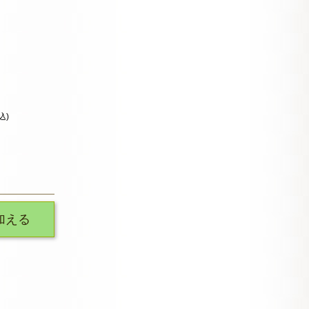
込)
加える