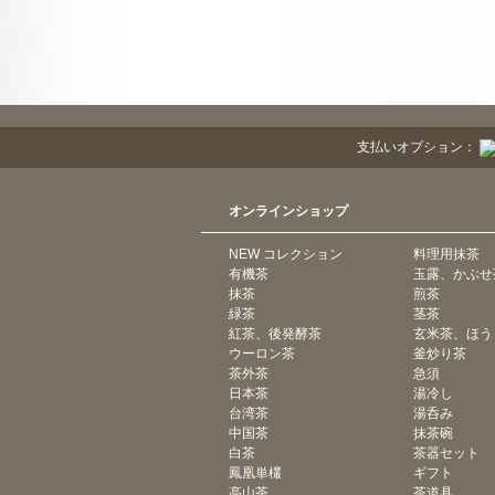
支払いオプション：
オンラインショップ
NEW コレクション
料理用抹茶
有機茶
玉露、かぶせ
抹茶
煎茶
緑茶
茎茶
紅茶、後発酵茶
玄米茶、ほう
ウーロン茶
釜炒り茶
茶外茶
急須
日本茶
湯冷し
台湾茶
湯呑み
中国茶
抹茶碗
白茶
茶器セット
鳳凰単欉
ギフト
高山茶
茶道具