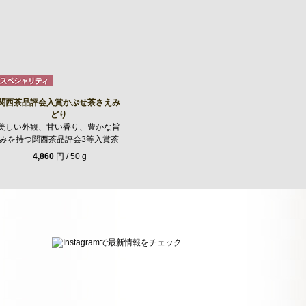
関西茶品評会入賞かぶせ茶さえみ
どり
美しい外観、甘い香り、豊かな旨
みを持つ関西茶品評会3等入賞茶
4,860
円 / 50 g