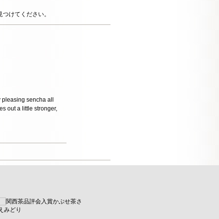
見つけてください。
y pleasing sencha all
 out a little stronger,