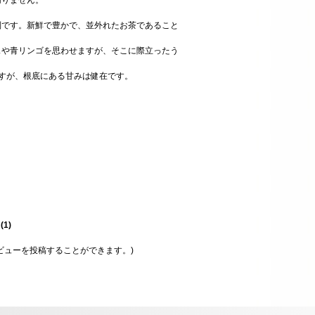
切りません。
別です。新鮮で豊かで、並外れたお茶であること
スや青リンゴを思わせますが、そこに際立ったう
すが、根底にある甘みは健在です。
星
(
1
)
ビューを投稿することができます。)