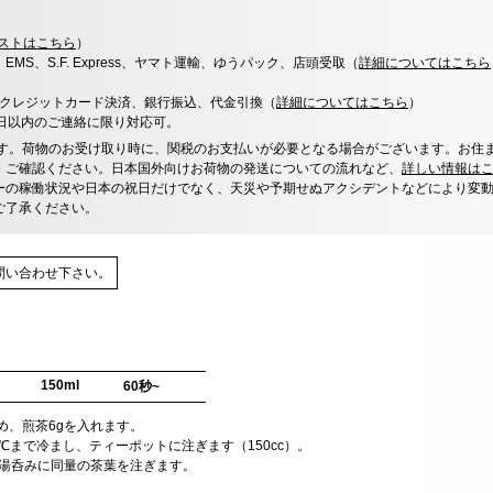
ストはこちら
）
x、EMS、S.F. Express、ヤマト運輸、ゆうパック、店頭受取（
詳細についてはこちら
決済、クレジットカード決済、銀行振込、代金引換（
詳細についてはこちら
）
0日以内のご連絡に限り対応可。
す。荷物のお受け取り時に、関税のお支払いが必要となる場合がございます。お住
、ご確認ください。日本国外向けお荷物の発送についての流れなど、
詳しい情報は
ーの稼働状況や日本の祝日だけでなく、天災や予期せぬアクシデントなどにより変
ご了承ください。
問い合わせ下さい。
150ml
60秒~
温め、煎茶6gを入れます。
60℃まで冷まし、ティーポットに注ぎます（150cc）。
、各湯呑みに同量の茶葉を注ぎます。