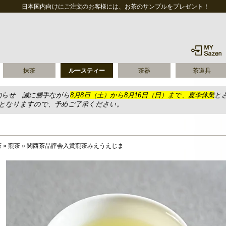
日本国内向けにご注文のお客様には、お茶のサンプルをプレゼント！
抹茶
ルースティー
茶器
茶道具
知らせ 誠に勝手ながら
8月8日（土）から8月16日（日）まで、夏季休業
と
送となりますので、予めご了承ください。
茶
»
煎茶
»
関西茶品評会入賞煎茶みえうえじま