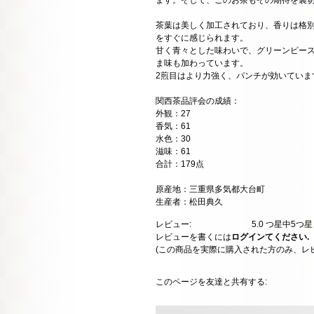
ます。そして、このお茶もその期待を裏
茶葉は美しく加工されており、香りは格
をすぐに感じられます。
甘く青々とした味わいで、グリーンピー
ま味も加わっています。
2煎目はより力強く、パンチが効いていま
関西茶品評会の成績：
外観：27
香気：61
水色：30
滋味：61
合計：179点
原産地：三重県多気都大台町
生産者：松田典久
レビュー:
5.0
つ星中5つ
レビューを書くには
ログインてください.
(この商品を実際に購入された方のみ、レ
このページを友達と共有する: