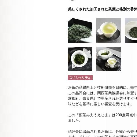
美しくされた加工された茶葉と格別の香
お茶の品質向上と技術研鑽を目的に、毎
この品評会には、関西茶業協議会に加盟す
京都府、奈良県）で生産された選りすぐ
味などを基準に厳しい審査を受けます。
この「煎茶みえうえじま」は200点満点中
ました。
品評会に出品されるお茶は、外観から香