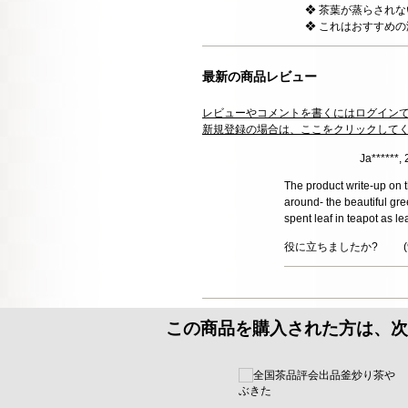
❖ 茶葉が蒸らされ
❖ これはおすすめ
最新の商品レビュー
レビューやコメントを書くにはログイン
新規登録の場合は、ここをクリックして
Ja******,
The product write-up on t
around- the beautiful gre
spent leaf in teapot as l
役に立ちましたか?
(
この商品を購入された方は、次