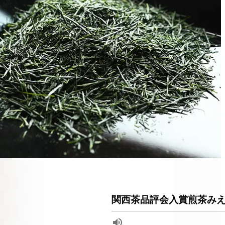
関西茶品評会入賞煎茶み