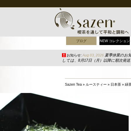
ブログ
NEW コレクション
夏季休業のお
お知らせ:
Aug 03, 2026
しては、8月17日（月）以降に順次発
Sazen Tea
»
ルースティー
»
日本茶
»
緑