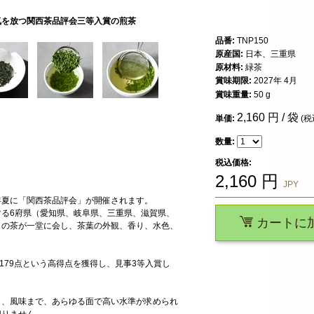
気を放つ関西茶品評会三等入賞の煎茶
品番:
TNP150
原産国:
日本、三重県
原材料:
緑茶
賞味期限:
2027年 4月
賞味重量:
50 g
2,160
円 / 袋
単価:
(税
数量:
税込価格:
2,160
円
JPY
年夏に「関西茶品評会」が開催されます。
る6府県（愛知県、岐阜県、三重県、滋賀県、
カートに
りの茶が一堂に会し、茶葉の外観、香り、水色、
179点という高得点を獲得し、見事3等入賞し
り、風味まで、あらゆる面で高い水準が求められ