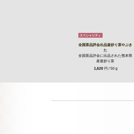
全国茶品評会出品釜炒り茶やぶき
た
全国茶品評会に出品された熊本県
産釜炒り茶
1,620
円 / 50 g