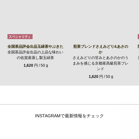
全国茶品評会出品玉緑茶やぶきた
煎茶ブレンドさえみどり&あさの
全国茶品評会出品の上品な味わい
か
の佐賀産蒸し製玉緑茶
さえみどりの甘みとあさのかのう
まみを感じる京都産高級煎茶ブレ
1,620
円 / 50 g
ンド
1,620
円 / 50 g
INSTAGRAMで最新情報をチェック