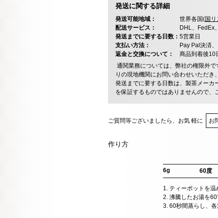
発送に関する詳細
発送可能地域：
世界各国(
国リ
配送サービス：
DHL、FedE
発送までに要する日数：
5営業日
支払い方法：
Pay Pal
返金と交換について：
商品到着後1
通関業務については、弊社の権限外で
りの現地機関にお問い合わせいただき
発送までに要する日数は、製茶メーカ
を保証するものではありませんので、
ご質問等ございましたら、お気 軽に
お
作り方
6g
60度
1. ティーポットを
2. 沸騰したお湯を
3. 60秒間蒸らし