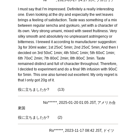
Ni******, 2025-05-27 14:17 JST, ブルガリア
I must say that I’m impressed. Definitely a really interesting
one. Even looking at the dry and especially the wet leaves
brings a feeling of satisfaction. Taste was something of a mix
between regular sencha and gyokuro, yet with a character of
its own. Very strong umami, mixed with sweet fruitiness. Very
silky smooth and absolutely no unpleasant astringency or
bitterness. I brewed it according to manufacturer suggestion:
3g for 30ml water; 1st 25oC 5min; 2nd 25oC 5min; And then I
decided on 3rd 50oC 1min; 4th 50oC 1min; 5th 60oC 1min;
6th 70oC 2min; 7th 80oC 2min; 8th 80oC 3min. Taste
remained distinct and full of character throughout. Therefore,
I decided to experiment and do a final 9th infusion with 90oC
for 5min. This one also turned out excellent. My only regret is
that I only got 20g of it.
役に立ちましたか?
(
13
)
No******, 2025-01-20 01:05 JST, アメリカ合
衆国
役に立ちましたか?
(
2
)
Ro******, 2023-11-17 08:42 JST, ドイツ