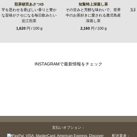
煎茶頓宮あさつゆ
知覧特上深蒸し茶
芋を思わせる香ばしい香りと豊か
その甘みと芳醇な味わいで、世界
玉
な旨味がクセになる毎日飲みたい
中のお茶好きに愛される鹿児島産
近江煎茶
深蒸し茶
1,620
円 / 100 g
2,160
円 / 100 g
INSTAGRAMで最新情報をチェック
支払いオプション：
配送業者：