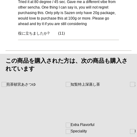
Tried it at 80 degree / 45 sec. Gave me a different vibe from
other sencha. One thing I can say is, you will not regret
purchasing this. Only pity is Sazen only have 20g package,
would love to purchase this at 100g or more. Please go
ahead and try it if you are still considering
役に立ちましたか?
(
11
)
この商品を購入された方は、次の商品も購入さ
れています