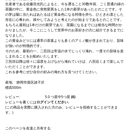
生産者である佐藤浩光氏によると、今を遡ること30数年前、ごく普通の緑の
茶園の中に、黄金色に突然変異をした1本の新芽があったとのことです。そ
の芽は陽に当たればあたるほど黄金色になる特徴を持ち、ひときわ凛とした
存在に心奪われ、殖やしてみようと考えたのが始まりであるとのことです。
もちろん最初は1本だけの新芽であり、茶園になるまでには相当な時間がか
かりましたが、今ここにこうして世界中のお茶好きの方に紹介できるまでに
なりました。
この黄金みどりには通常の茶葉よりも多くのアミノ酸が含まれており、旨味
が強いのが特徴的です。
そのため、最初の一、二煎目は常温の水でじっくり淹れ、一度その旨味を楽
しまれることをお勧めいたします。
三煎目以降は徐々に温度を上げながら淹れていけば、八煎近くまで楽しんで
いただくことができます。
これを参考にぜひ自分の好みの淹れ方を見つけてください。
産地: 静岡市葵区諸子沢
標高500m
レビュー:
5.0
つ星中5つ星
(
6
)
レビューを書くには
ログインてください.
(この商品を実際に購入された方のみ、レビューを投稿することができま
す。)
このページを友達と共有する: