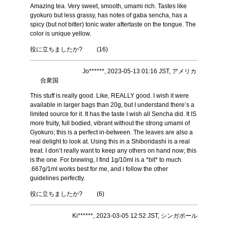
Amazing tea. Very sweet, smooth, umami rich. Tastes like
gyokuro but less grassy, has notes of gaba sencha, has a
spicy (but not bitter) tonic water aftertaste on the tongue. The
color is unique yellow.
役に立ちましたか?
(
16
)
Jo******, 2023-05-13 01:16 JST, アメリカ
合衆国
This stuff is really good. Like, REALLY good. I wish it were
available in larger bags than 20g, but I understand there’s a
limited source for it. It has the taste I wish all Sencha did. It IS
more fruity, full bodied, vibrant without the strong umami of
Gyokuro; this is a perfect in-between. The leaves are also a
real delight to look at. Using this in a Shiboridashi is a real
treat. I don’t really want to keep any others on hand now; this
is the one. For brewing, I find 1g/10ml is a *bit* to much.
.667g/1ml works best for me, and i follow the other
guidelines perfectly.
役に立ちましたか?
(
6
)
Ki******, 2023-03-05 12:52 JST, シンガポール