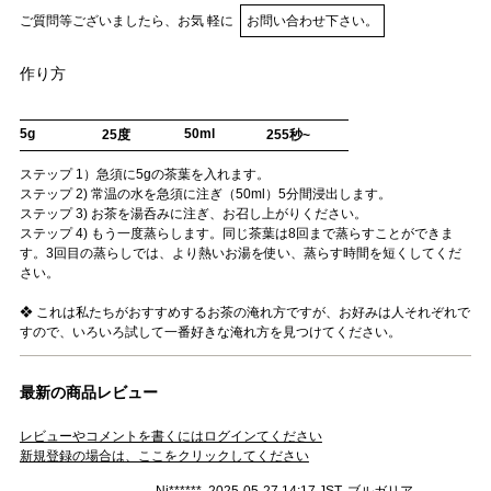
ご質問等ございましたら、お気 軽に
お問い合わせ下さい。
作り方
5g
50ml
25度
255秒~
ステップ 1）急須に5gの茶葉を入れます。
ステップ 2) 常温の水を急須に注ぎ（50ml）5分間浸出します。
ステップ 3) お茶を湯呑みに注ぎ、お召し上がりください。
ステップ 4) もう一度蒸らします。同じ茶葉は8回まで蒸らすことができま
す。3回目の蒸らしでは、より熱いお湯を使い、蒸らす時間を短くしてくだ
さい。
❖ これは私たちがおすすめするお茶の淹れ方ですが、お好みは人それぞれで
すので、いろいろ試して一番好きな淹れ方を見つけてください。
最新の商品レビュー
レビューやコメントを書くにはログインてください
新規登録の場合は、ここをクリックしてください