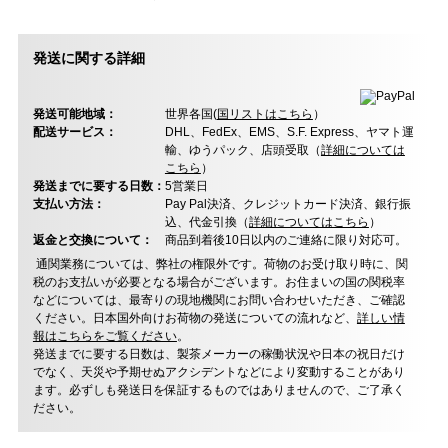
発送に関する詳細
発送可能地域：
世界各国(
国リストはこちら
）
配送サービス：
DHL、FedEx、EMS、S.F. Express、ヤマト運
輸、ゆうパック、店頭受取（
詳細については
こちら
）
発送までに要する日数：
5営業日
支払い方法：
Pay Pal決済、クレジットカード決済、銀行振
込、代金引換（
詳細についてはこちら
）
返金と交換について：
商品到着後10日以内のご連絡に限り対応可。
通関業務については、弊社の権限外です。荷物のお受け取り時に、関
税のお支払いが必要となる場合がございます。お住まいの国の関税率
などについては、最寄りの現地機関にお問い合わせいただき、ご確認
ください。日本国外向けお荷物の発送についての流れなど、
詳しい情
報はこちらをご覧ください
。
発送までに要する日数は、製茶メーカーの稼働状況や日本の祝日だけ
でなく、天災や予期せぬアクシデントなどにより変動することがあり
ます。必ずしも発送日を保証するものではありませんので、ご了承く
ださい。