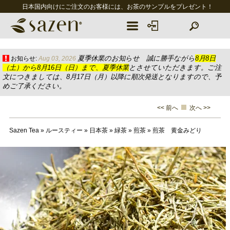
日本国内向けにご注文のお客様には、お茶のサンプルをプレゼント！
夏季休業のお知らせ 誠に勝手ながら
8月8日
お知らせ:
Aug 03, 2026
（土）から8月16日（日）まで、夏季休業
とさせていただきます。ご注
文につきましては、8月17日（月）以降に順次発送となりますので、予
めご了承ください。
<< 前へ
次へ >>
Sazen Tea
»
ルースティー
»
日本茶
»
緑茶
»
煎茶
»
煎茶 黄金みどり