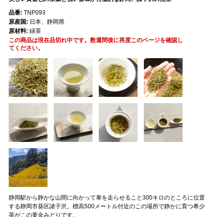
品番:
TNP093
原産国:
日本、静岡県
原材料:
緑茶
この商品は現在品切れ中です。数週間後に再度このページを確認し
てください。
静岡駅から静かな山間に向かって車を走らせること300キロのところに位置
する静岡市葵区諸子沢。標高500メートル付近のこの場所で静かに育つ希少
茶がこの黄金みどりです。