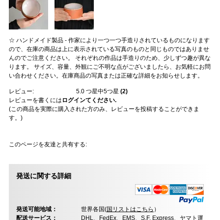
☆ ハンドメイド製品 - 作家により一つ一つ手造りされているものになります
ので、在庫の商品は上に表示されている写真のものと同じものではありませ
んのでご注意ください。 それぞれの作品は手造りのため、少しずつ趣が異な
ります。 サイズ、容量、外観にご不明な点がございましたら、お気軽にお問
い合わせください。在庫商品の写真または正確な詳細をお知らせします。
レビュー:
5.0
つ星中5つ星
(
2
)
レビューを書くには
ログインてください.
(この商品を実際に購入された方のみ、レビューを投稿することができま
す。)
このページを友達と共有する:
発送に関する詳細
発送可能地域：
世界各国(
国リストはこちら
）
配送サービス：
DHL、FedEx、EMS、S.F. Express、ヤマト運