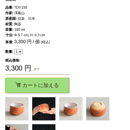
品番:
TDY156
作家:
澤鳳山
原産国:
信楽、日本
材質:
陶器
容量:
180 ml
寸法:
Φ 9.7 cm, H: 6.3 cm
3,300
円 / 個
単価:
(税込)
数量:
税込価格:
3,300
円
JPY
カートに加える