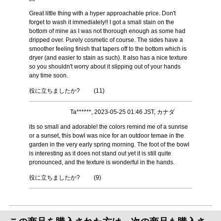
Great little thing with a hyper approachable price. Don't
forget to wash it immediately!! I got a small stain on the
bottom of mine as I was not thorough enough as some had
dripped over. Purely cosmetic of course. The sides have a
smoother feeling finish that tapers off to the bottom which is
dryer (and easier to stain as such). It also has a nice texture
so you shouldn't worry about it slipping out of your hands
any time soon.
役に立ちましたか?
(
11
)
Ta******, 2023-05-25 01:46 JST, カナダ
its so small and adorable! the colors remind me of a sunrise
or a sunset, this bowl was nice for an outdoor temae in the
garden in the very early spring morning. The foot of the bowl
is interesting as it does not stand out yet it is still quite
pronounced, and the texture is wonderful in the hands.
役に立ちましたか?
(
9
)