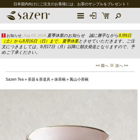
日本国内向けにご注文のお客様には、お茶のサンプルをプレゼント！
夏季休業のお知らせ 誠に勝手ながら
8月8日
お知らせ:
Aug 03, 2026
（土）から8月16日（日）まで、夏季休業
とさせていただきます。ご注
文につきましては、8月17日（月）以降に順次発送となりますので、予
めご了承ください。
<< 前へ
次へ >>
Sazen Tea
»
茶器＆茶道具
»
抹茶碗
»
鳳山小茶碗