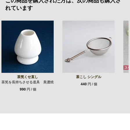
この商品を購入された方は、次の商品も購入さ
れています
茶筅くせ直し
茶こし シングル
茶筅を長持ちさせる道具 美濃焼
440
円 / 個
990
円 / 個