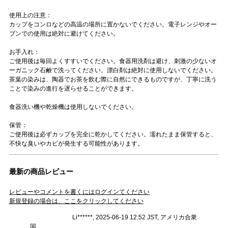
使用上の注意：
カップをコンロなどの高温の場所に置かないでください。電子レンジやオー
ブンでの使用は絶対に避けてください。
お手入れ：
ご使用後は毎回よくすすいでください。食器用洗剤は避け、刺激の少ないオ
ーガニック石鹸で洗ってください。漂白剤は絶対に使用しないでください。
茶葉の染みは、陶器でお茶を飲む際に自然にできるものですが、丁寧に洗う
ことで染みの進行を遅らせることができます。
食器洗い機や乾燥機は使用しないでください。
保管：
ご使用後は必ずカップを完全に乾かしてください。濡れたまま保管すると、
不快な臭いやカビが発生する可能性があります。
最新の商品レビュー
レビューやコメントを書くにはログインてください
新規登録の場合は、ここをクリックしてください
Li******, 2025-06-19 12:52 JST, アメリカ合衆
国