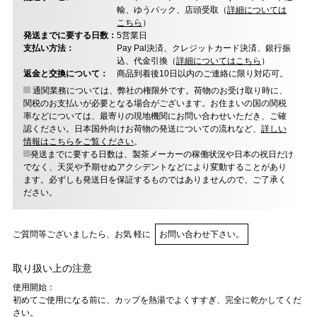
輸、ゆうパック、店頭受取（
詳細については
こちら
）
発送までに要する日数：
5営業日
支払い方法：
Pay Pal決済、クレジットカード決済、銀行振
込、代金引換（
詳細についてはこちら
）
返金と交換について：
商品到着後10日以内のご連絡に限り対応可。
通関業務については、弊社の権限外です。荷物のお受け取り時に、
関税のお支払いが必要となる場合がございます。お住まいの国の関税
率などについては、最寄りの現地機関にお問い合わせいただき、ご確
認ください。日本国外向けお荷物の発送についての流れなど、
詳しい
情報はこちらをご覧ください
。
発送までに要する日数は、製茶メーカーの稼働状況や日本の祝日だけ
でなく、天災や予期せぬアクシデントなどにより変動することがあり
ます。必ずしも発送日を保証するものではありませんので、ご了承く
ださい。
ご質問等ございましたら、お気 軽に
お問い合わせ下さい。
取り扱い上の注意
使用開始：
初めてご使用になる前に、カップを熱湯でよくすすぎ、完全に乾かしてくだ
さい。