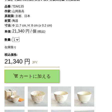
品番:
TDM135
作家:
山岡善高
原産国:
京都、日本
材質:
陶器
寸法:
Φ 11.7 cm, H: 8 cm (± 0.2 cm)
21,340
円 / 個
単価:
(税込)
数量:
在庫限り
税込価格:
21,340
円
JPY
カートに加える