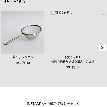
れています
茶こし シングル
茶筅くせ直し
茶筅を長持ちさせる道具 美濃焼
440
円 / 個
990
円 / 個
INSTAGRAMで最新情報をチェック