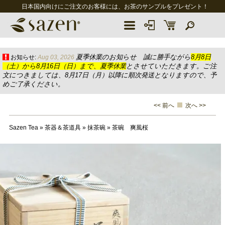
日本国内向けにご注文のお客様には、お茶のサンプルをプレゼント！
夏季休業のお知らせ 誠に勝手ながら
8月8日
お知らせ:
Aug 03, 2026
（土）から8月16日（日）まで、夏季休業
とさせていただきます。ご注
文につきましては、8月17日（月）以降に順次発送となりますので、予
めご了承ください。
<< 前へ
次へ >>
Sazen Tea
»
茶器＆茶道具
»
抹茶碗
»
茶碗 爽風桜