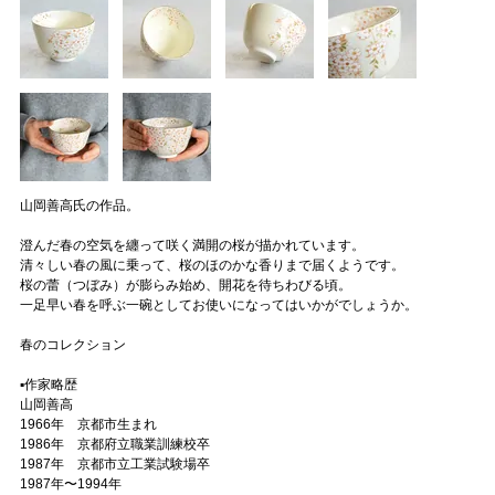
山岡善高氏の作品。
澄んだ春の空気を纏って咲く満開の桜が描かれています。
清々しい春の風に乗って、桜のほのかな香りまで届くようです。
桜の蕾（つぼみ）が膨らみ始め、開花を待ちわびる頃。
一足早い春を呼ぶ一碗としてお使いになってはいかがでしょうか。
春のコレクション
▪️作家略歴
山岡善高
1966年 京都市生まれ
1986年 京都府立職業訓練校卒
1987年 京都市立工業試験場卒
1987年〜1994年