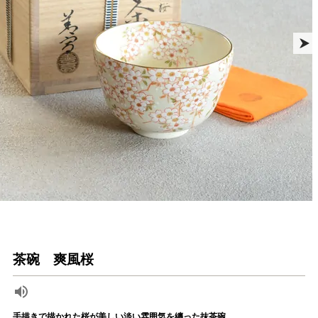
茶碗 爽風桜
手描きで描かれた桜が美しい淡い雰囲気を纏った抹茶碗