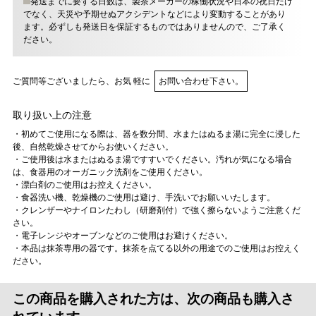
発送までに要する日数は、製茶メーカーの稼働状況や日本の祝日だけ
でなく、天災や予期せぬアクシデントなどにより変動することがあり
ます。必ずしも発送日を保証するものではありませんので、ご了承く
ださい。
ご質問等ございましたら、お気 軽に
お問い合わせ下さい。
取り扱い上の注意
・初めてご使用になる際は、器を数分間、水またはぬるま湯に完全に浸した
後、自然乾燥させてからお使いください。
・ご使用後は水またはぬるま湯ですすいでください。汚れが気になる場合
は、食器用のオーガニック洗剤をご使用ください。
・漂白剤のご使用はお控えください。
・食器洗い機、乾燥機のご使用は避け、手洗いでお願いいたします。
・クレンザーやナイロンたわし（研磨剤付）で強く擦らないようご注意くだ
さい。
・電子レンジやオーブンなどのご使用はお避けください。
・本品は抹茶専用の器です。抹茶を点てる以外の用途でのご使用はお控えく
ださい。
この商品を購入された方は、次の商品も購入さ