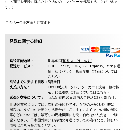
(この商品を実際に購入された方のみ、レビューを投稿することができま
す。)
このページを友達と共有する:
発送に関する詳細
発送可能地域：
世界各国(
国リストはこちら
）
配送サービス：
DHL、FedEx、EMS、S.F. Express、ヤマト運
輸、ゆうパック、店頭受取（
詳細については
こちら
）
発送までに要する日数：
5営業日
支払い方法：
Pay Pal決済、クレジットカード決済、銀行振
込、代金引換（
詳細についてはこちら
）
返金と交換について：
商品到着後10日以内のご連絡に限り対応可。
通関業務については、弊社の権限外です。荷物のお受け取り時に、
関税のお支払いが必要となる場合がございます。お住まいの国の関税
率などについては、最寄りの現地機関にお問い合わせいただき、ご確
認ください。日本国外向けお荷物の発送についての流れなど、
詳しい
情報はこちらをご覧ください
。