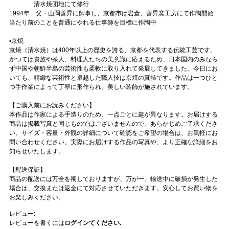
清水焼団地にて修行
1994年 父・山岡善昇に師事し、京都市は岩倉、善昇窯工房にて作陶開始
当たり前のことを普通にやれる仕事師を目標に作陶中
▪️京焼
京焼（清水焼）は400年以上の歴史を誇る、京都を代表する伝統工芸です。
かつては貴族や茶人、料理人たちの美意識に応えるため、日本国内のみなら
ず中国や朝鮮半島の芸術性も柔軟に取り入れて発展してきました。今日にお
いても、精緻な芸術性と卓越した職人技は京焼の真髄です。作品は一つひと
つ手作業によって丁寧に形作られ、美しい装飾が施されています。
【ご購入前にお読みください】
本作品は作家による手造りのため、一点ごとに趣が異なります。お届けする
商品は掲載写真と同じものではございませんので、あらかじめご了承くださ
い。サイズ・容量・外観の詳細について確認をご希望の場合は、お気軽にお
問い合わせください。実際にお届けする作品の写真や、より正確な詳細をお
知らせいたします。
【配送保証】
商品の配送には万全を期しておりますが、万が一、輸送中に破損が発生した
場合は、交換または返金にて対応させていただきます。安心してお買い物を
お楽しみください。
レビュー:
レビューを書くには
ログインてください.