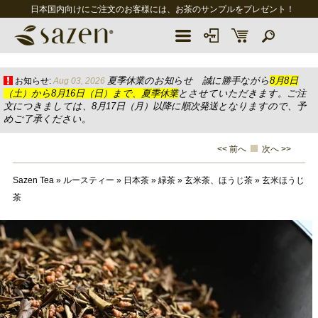
日本国内向けにご注文のお客様には、お茶のサンプルをプレゼント！
夏季休業のお知らせ 誠に勝手ながら
8月8日
お知らせ:
Aug 03, 2026
（土）から8月16日（日）まで、夏季休業
とさせていただきます。ご注
文につきましては、8月17日（月）以降に順次発送となりますので、予
めご了承ください。
<< 前へ
次へ >>
Sazen Tea
»
ルースティー
»
日本茶
»
緑茶
»
玄米茶、ほうじ茶
»
玄米ほうじ
茶