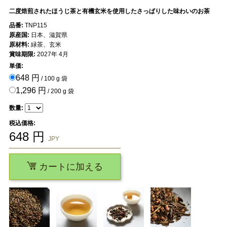
二度焙煎されたほうじ茶と有機玄米を使用したさっぱりした味わいのお茶
品番:
TNP115
原産国:
日本、滋賀県
原材料:
緑茶、玄米
賞味期限:
2027年 4月
単価:
648 円
/ 100 g 袋
1,296 円
/ 200 g 袋
数量:
税込価格:
648
円
JPY
カートに加える