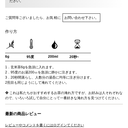
ださい。
ご質問等ございましたら、お気 軽に
お問い合わせ下さい。
作り方
6g
200ml
95度
20秒~
1．玄米茶6gを急須に入れます。
2．95度のお湯200㏄を急須に静かに注ぎます。
3．20秒間蒸らし、人数分の湯呑に均等に注ぎ分けます。
2煎目も同じようにして淹れてください。
❖ これは私たちがおすすめするお茶の淹れ方ですが、お好みは人それぞれな
ので、いろいろ試して自分にとって一番好きな淹れ方を見つけてください。
最新の商品レビュー
レビューやコメントを書くにはログインてください