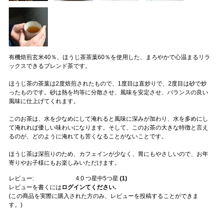
有機焙煎玄米40％、ほうじ茶茶葉60％を使用した、まろやかで心温まるリラ
ックスできるブレンド茶です。
ほうじ茶の茶葉は2度焙煎されたもので、1度目は直炒りで、2度目は砂で炒
ったものです。砂は熱を均等に分散させ、風味を安定させ、バランスの良い
風味に仕上げてくれます。
このお茶は、水を少なめにして淹れると風味に深みが加わり、水を多めにし
て淹れれば優しい味わいになります。そして、このお茶の大きな特徴と言え
るのが、どのように淹れても苦くなることがないことです。
ほうじ茶は深煎りのため、カフェインが少なく、胃にもやさしいので、お年
寄りやお子様にもお楽しみいただけます。
レビュー:
4.0
つ星中5つ星
(
1
)
レビューを書くには
ログインてください.
(この商品を実際に購入された方のみ、レビューを投稿することができま
す。)