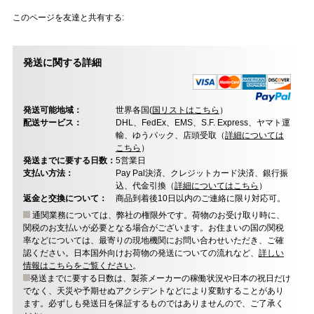
このページを友達と共有する:
発送に関する詳細
発送可能地域：
世界各国(
国リストはこちら
）
配送サービス：
DHL、FedEx、EMS、S.F. Express、ヤマト運
輸、ゆうパック、店頭受取（
詳細については
こちら
）
発送までに要する日数：
5営業日
支払い方法：
Pay Pal決済、クレジットカード決済、銀行振
込、代金引換（
詳細についてはこちら
）
返金と交換について：
商品到着後10日以内のご連絡に限り対応可。
通関業務については、弊社の権限外です。荷物のお受け取り時に、
関税のお支払いが必要となる場合がございます。お住まいの国の関税
率などについては、最寄りの現地機関にお問い合わせいただき、ご確
認ください。日本国外向けお荷物の発送についての流れなど、
詳しい
情報はこちらをご覧ください
。
発送までに要する日数は、製茶メーカーの稼働状況や日本の祝日だけ
でなく、天災や予期せぬアクシデントなどにより変動することがあり
ます。必ずしも発送日を保証するものではありませんので、ご了承く