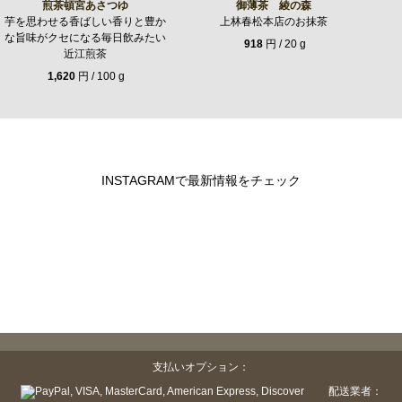
煎茶頓宮あさつゆ
御薄茶 綾の森
芋を思わせる香ばしい香りと豊か
上林春松本店のお抹茶
な旨味がクセになる毎日飲みたい
918
円 / 20 g
近江煎茶
1,620
円 / 100 g
INSTAGRAMで最新情報をチェック
支払いオプション：
配送業者：