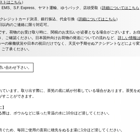
ストはこちら
）
x、EMS、S.F. Express、ヤマト運輸、ゆうパック、店頭受取（
詳細についてはこちら
決済、クレジットカード決済、銀行振込、代金引換（
詳細についてはこちら
）
0日以内のご連絡に限り対応可。
です。荷物のお受け取り時に、関税のお支払いが必要となる場合がございます。お
き、ご確認ください。日本国外向けお荷物の発送についての流れなど、
詳しい情報
カーの稼働状況や日本の祝日だけでなく、天災や予期せぬアクシデントなどにより変
、ご了承ください。
問い合わせ下さい。
れています。取り出す際に、茶筅の底に紙が付着している場合があります。茶筅をぬ
がすことができます。
に】
る際は、ボウルなどに張った常温の水に10分ほど浸してください。
防ぐため、毎回ご使用の直前に穂先をぬるま湯に1分ほど浸してください。