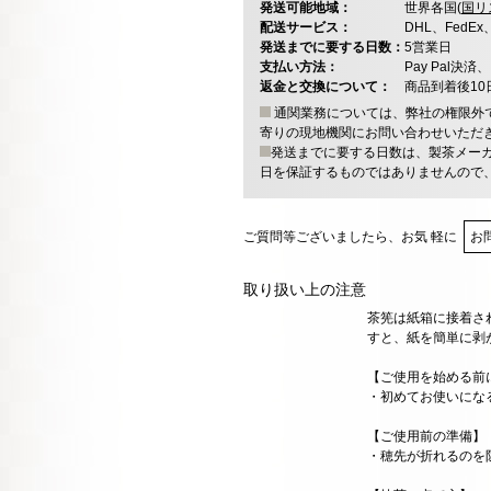
発送可能地域：
世界各国(
国リ
配送サービス：
DHL、FedE
発送までに要する日数：
5営業日
支払い方法：
Pay Pal
返金と交換について：
商品到着後1
通関業務については、弊社の権限外
寄りの現地機関にお問い合わせいただ
発送までに要する日数は、製茶メー
日を保証するものではありませんので
ご質問等ございましたら、お気 軽に
お
取り扱い上の注意
茶筅は紙箱に接着さ
すと、紙を簡単に剥
【ご使用を始める前
・初めてお使いにな
【ご使用前の準備】
・穂先が折れるのを