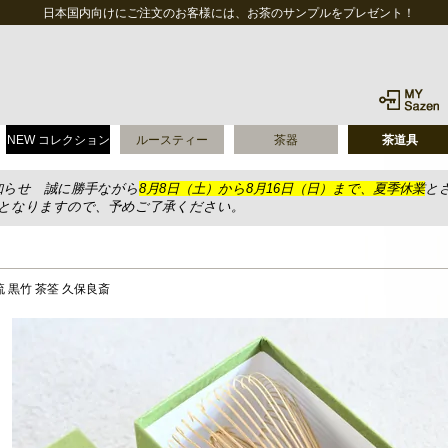
日本国内向けにご注文のお客様には、お茶のサンプルをプレゼント！
NEW コレクション
ルースティー
茶器
茶道具
知らせ 誠に勝手ながら
8月8日（土）から8月16日（日）まで、夏季休業
と
送となりますので、予めご了承ください。
 黒竹 茶筌 久保良斎