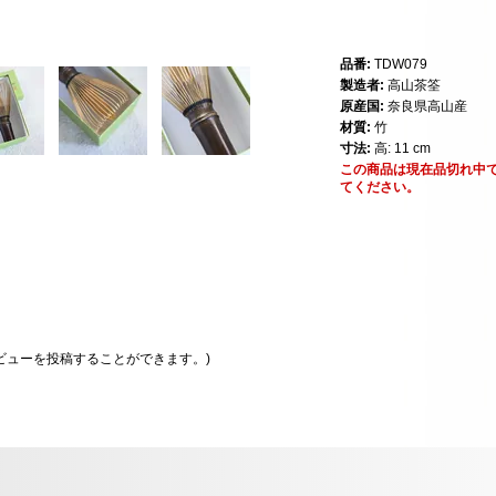
品番:
TDW079
製造者:
高山茶筌
原産国:
奈良県高山産
材質:
竹
寸法:
高: 11 cm
この商品は現在品切れ中
てください。
ビューを投稿することができます。)