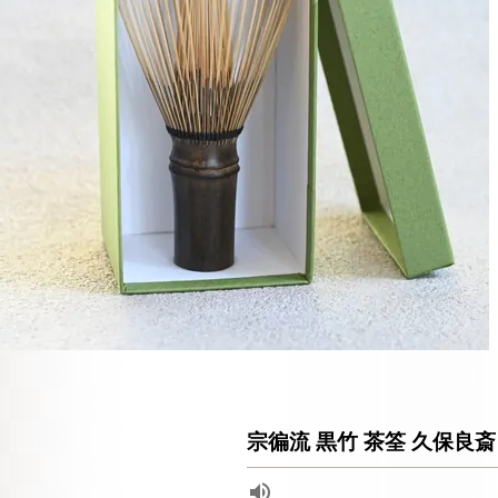
宗徧流 黒竹 茶筌 久保良斎