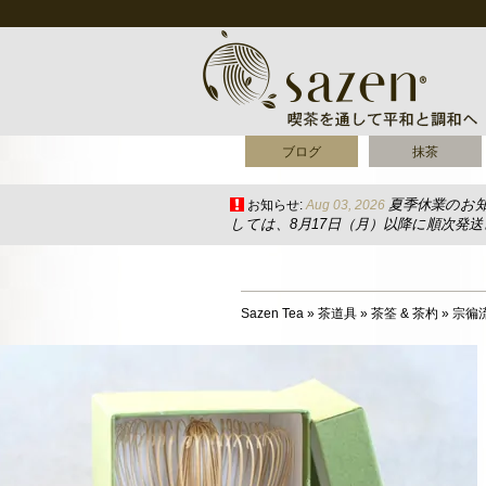
ブログ
抹茶
夏季休業のお
お知らせ:
Aug 03, 2026
しては、8月17日（月）以降に順次発
Sazen Tea
»
茶道具
»
茶筌 & 茶杓
»
宗徧流