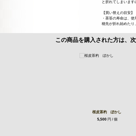
と折れてしまいます
【買い替えの目安】
・茶筌の寿命は、使
穂先が折れ始めたり
この商品を購入された方は、次
桜皮茶杓 ぼかし
5,500
円 / 個