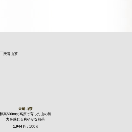
。
天竜山茶
標高600mの高原で育った山の気
力を感じる爽やかな煎茶
1,944
円 / 100 g