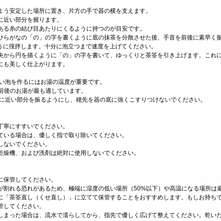
よう安定した場所に置き、片方の手で器の横を支えます。
に近い部分を握ります。
ある糸の結び目あたりにくるように持つのが目安です。
ひらがなの「の」の字を書くように底の抹茶を分散させた後、手首を前後に素早く
うに撹拌します。十分に泡立つまで速度を上げてください。
央から円を描くように「の」の字を書いて、ゆっくりと茶筌を引き上げます。これ
にも美しく仕上がります。
しい泡を作るにはお湯の温度が重要です。
湯が最も適しています。
面に近い部分を振るようにし、穂先を器の底に強くこすりつけないでください。
丁寧にすすいでください。
ている場合は、優しく指で取り除いてください。
しないでください。
乾燥機、および洗剤は絶対に使用しないでください。
に保管してください。
が割れる恐れがあるため、極端に湿度の低い場所（50%以下）や高温になる場所は
に「茶筌直し（くせ直し）」に立てて保管することをおすすめします。もしお持ち
管してください。
しまった場合は、流水で濡らしてから、指先で優しく広げて整えてください。乾い