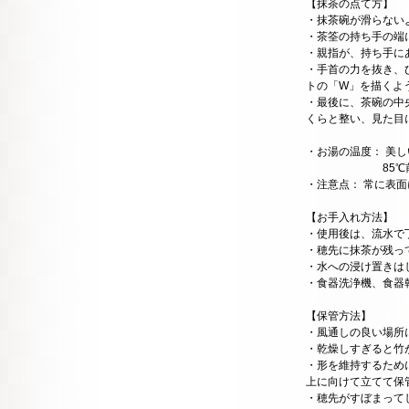
【抹茶の点て方】
・抹茶碗が滑らない
・茶筌の持ち手の端
・親指が、持ち手に
・手首の力を抜き、
トの「W」を描くよ
・最後に、茶碗の中
くらと整い、見た目
・お湯の温度： 美
85℃前後のお
・注意点： 常に表
【お手入れ方法】
・使用後は、流水で
・穂先に抹茶が残っ
・水への浸け置きは
・食器洗浄機、食器
【保管方法】
・風通しの良い場所
・乾燥しすぎると竹
・形を維持するため
上に向けて立てて保
・穂先がすぼまって