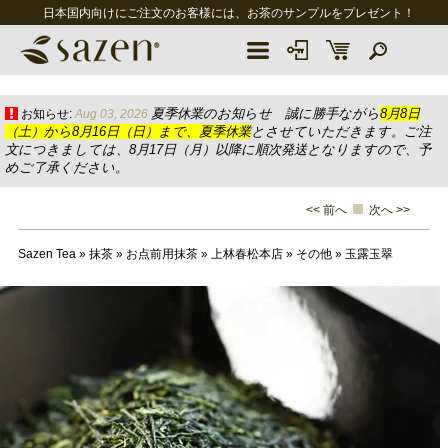
日本国内向けにご注文のお客様には、お茶のサンプルをプレゼント！
夏季休業のお知らせ 誠に勝手ながら
8月8日
お知らせ:
Aug 03, 2026
（土）から8月16日（日）まで、夏季休業
とさせていただきます。ご注
文につきましては、8月17日（月）以降に順次発送となりますので、予
めご了承ください。
<< 前へ
次へ >>
Sazen Tea
»
抹茶
»
お点前用抹茶
»
上林春松本店
»
その他
»
玉露玉翠