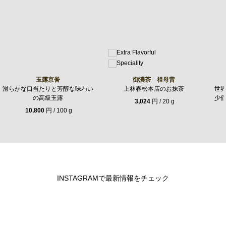
玉露京誉
御濃茶 祖母昔
滑らかな口当たりと芳醇な味わい
上林春松本店のお抹茶
世
の高級玉露
少
3,024
円 / 20 g
10,800
円 / 100 g
INSTAGRAMで最新情報をチェック