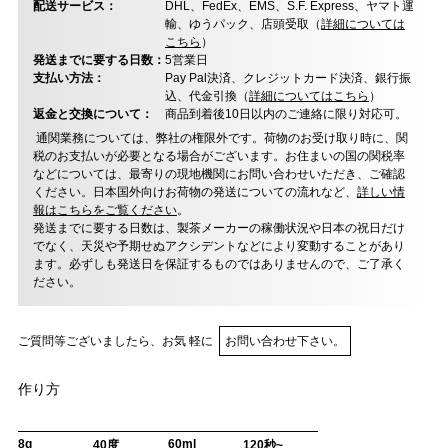
配送サービス：
DHL、FedEx、EMS、S.F. Express、ヤマト運
輸、ゆうパック、店頭受取（
詳細については
こちら
）
発送までに要する日数：
5営業日
支払い方法：
Pay Pal決済、クレジットカード決済、銀行振
込、代金引換（
詳細についてはこちら
）
返金と交換について：
商品到着後10日以内のご連絡に限り対応可。
通関業務については、弊社の権限外です。荷物のお受け取り時に、関
税のお支払いが必要となる場合がございます。お住まいの国の関税率
などについては、最寄りの現地機関にお問い合わせいただき、ご確認
ください。日本国外向けお荷物の発送についての流れなど、
詳しい情
報はこちらをご覧ください
。
発送までに要する日数は、製茶メーカーの稼働状況や日本の祝日だけ
でなく、天災や予期せぬアクシデントなどにより変動することがあり
ます。必ずしも発送日を保証するものではありませんので、ご了承く
ださい。
ご質問等ございましたら、お気 軽に
お問い合わせ下さい。
作り方
8g
60ml
40度
120秒~