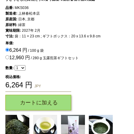
品番:
MKS036
製造者:
上林春松本店
原産国:
日本, 京都
原材料:
緑茶
賞味期限:
2027年 2月
寸法:
袋：11 × 23 cm ; ギフトボックス：20 x 13.6 x 9.8 cm
単価:
6,264 円
/ 100 g 袋
12,960 円
/ 280 g 玉露煎茶ギフトセット
数量:
税込価格:
6,264
円
JPY
カートに加える