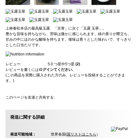
上林春松本店の最高級玉露、「京誉」に次ぐ「玉露 玉翠」。
豊かな旨味を持ちながら、苦味は微かに感じられます。緑の香りが際立ち、
甘みの中にほのかな酸味を持ちます。後味は青々とした味わいで、すっきり
とした口当たりです。
レビュー:
5.0
つ星中5つ星
(
2
)
レビューを書くには
ログインてください.
(この商品を実際に購入された方のみ、レビューを投稿することができま
す。)
このページを友達と共有する:
発送に関する詳細
発送可能地域：
世界各国(
国リストはこちら
）