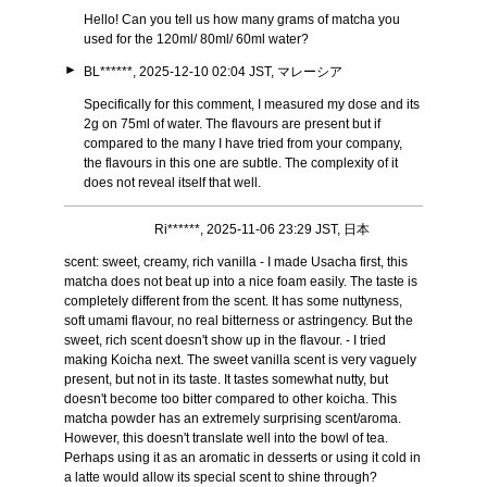
Hello! Can you tell us how many grams of matcha you
used for the 120ml/ 80ml/ 60ml water?
►
BL******, 2025-12-10 02:04 JST, マレーシア
Specifically for this comment, I measured my dose and its
2g on 75ml of water. The flavours are present but if
compared to the many I have tried from your company,
the flavours in this one are subtle. The complexity of it
does not reveal itself that well.
Ri******, 2025-11-06 23:29 JST, 日本
scent: sweet, creamy, rich vanilla - I made Usacha first, this
matcha does not beat up into a nice foam easily. The taste is
completely different from the scent. It has some nuttyness,
soft umami flavour, no real bitterness or astringency. But the
sweet, rich scent doesn't show up in the flavour. - I tried
making Koicha next. The sweet vanilla scent is very vaguely
present, but not in its taste. It tastes somewhat nutty, but
doesn't become too bitter compared to other koicha. This
matcha powder has an extremely surprising scent/aroma.
However, this doesn't translate well into the bowl of tea.
Perhaps using it as an aromatic in desserts or using it cold in
a latte would allow its special scent to shine through?