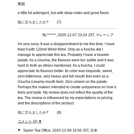
衆国
a little bit astringent, but with deep notes and good flavor
役に立ちましたか?
(
7
)
BL******, 2025-12-07 23:24 JST, マレーシア
I'm very sorry. It was a disappointment to me this time. I have
tried it with 120ml/ 80ml/ 60ml. Only as a Koicha did I
manage to appreciate this tea. Probably I have a heavier
palate. As a Usucha, the flavours were too subtle and it was
hard to froth as others mentioned. As a Koicha, I could
appreciate its flavours better. Its color was exquisite, sweet,
zero bitterness, very heavy and full mouth feel even as a
Usucha (creamy mouth feel). Zero umami on the palate.
Perhaps the makers intended to create uniqueness on how it
feels and taste. My review does not reflect the quality of the
tea. The review is influenced by my expectations vs pricing
and the descriptions of the product.
役に立ちましたか?
(
8
)
コメント (2) ▼
►
Sazen Tea Office, 2025-12-09 16:56 JST, 日本