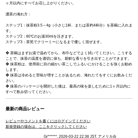
ヶ月以内にすべてお召し上がりください。
濃茶の淹れ方：
ステップ1：抹茶粉3.5～4g（小さじ1杯、または茶杓4杯分）を茶碗に入れま
す。
ステップ2：80℃のお湯30mlを注ぎます。
ステップ3：茶筅でクリーミーになるまで優しく混ぜます。
❖ 茶碗はまずお湯で温めてから、布巾などでよく拭いてください。こうする
ことで、抹茶の温度を適切に保ち、新鮮な香りを引き出すことができます。
❖ 抹茶粉は、使用前に目の細かい茶こしでふるいにかけることを強くお勧め
します。
❖ 抹茶は冷めると苦味が増すことがあるため、淹れたてをすぐにお飲みくだ
さい。
❖ 抹茶のパッケージを開封した後は、最高の味を楽しむために1ヶ月以内に
すべて飲み切ってください。
最新の商品レビュー
レビューやコメントを書くにはログインてください
新規登録の場合は、ここをクリックしてください
Gr******, 2026-03-22 22:38 JST, アメリカ合