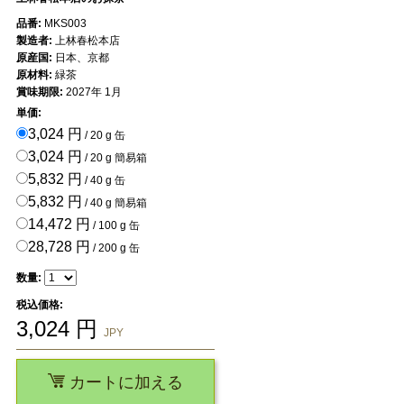
品番:
MKS003
製造者:
上林春松本店
原産国:
日本、京都
原材料:
緑茶
賞味期限:
2027年 1月
単価:
3,024 円
/ 20 g 缶
3,024 円
/ 20 g 簡易箱
5,832 円
/ 40 g 缶
5,832 円
/ 40 g 簡易箱
14,472 円
/ 100 g 缶
28,728 円
/ 200 g 缶
数量:
税込価格:
3,024
円
JPY
カートに加える