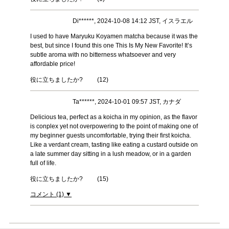
Di******, 2024-10-08 14:12 JST, イスラエル
I used to have Maryuku Koyamen matcha because it was the
best, but since I found this one This Is My New Favorite! It’s
subtle aroma with no bitterness whatsoever and very
affordable price!
役に立ちましたか?
(
12
)
Ta******, 2024-10-01 09:57 JST, カナダ
Delicious tea, perfect as a koicha in my opinion, as the flavor
is conplex yet not overpowering to the point of making one of
my beginner guests uncomfortable, trying their first koicha.
Like a verdant cream, tasting like eating a custard outside on
a late summer day sitting in a lush meadow, or in a garden
full of life.
役に立ちましたか?
(
15
)
コメント (1) ▼