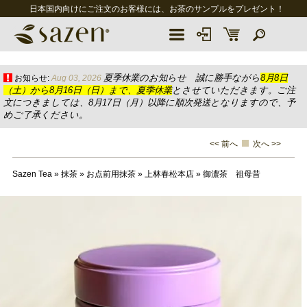
日本国内向けにご注文のお客様には、お茶のサンプルをプレゼント！
夏季休業のお知らせ 誠に勝手ながら
8月8日
お知らせ:
Aug 03, 2026
（土）から8月16日（日）まで、夏季休業
とさせていただきます。ご注
文につきましては、8月17日（月）以降に順次発送となりますので、予
めご了承ください。
<< 前へ
次へ >>
Sazen Tea
»
抹茶
»
お点前用抹茶
»
上林春松本店
»
御濃茶 祖母昔