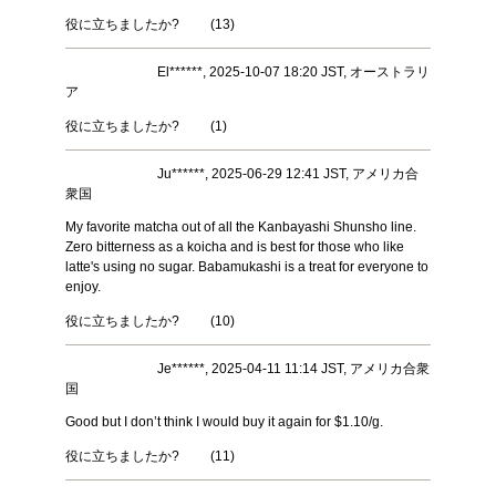
役に立ちましたか?
(
13
)
El******, 2025-10-07 18:20 JST, オーストラリ
ア
役に立ちましたか?
(
1
)
Ju******, 2025-06-29 12:41 JST, アメリカ合
衆国
My favorite matcha out of all the Kanbayashi Shunsho line.
Zero bitterness as a koicha and is best for those who like
latte's using no sugar. Babamukashi is a treat for everyone to
enjoy.
役に立ちましたか?
(
10
)
Je******, 2025-04-11 11:14 JST, アメリカ合衆
国
Good but I don’t think I would buy it again for $1.10/g.
役に立ちましたか?
(
11
)