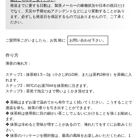
報はこちらをご覧ください
。
発送までに要する日数は、製茶メーカーの稼働状況や日本の祝日だけ
でなく、天災や予期せぬアクシデントなどにより変動することがあり
ます。必ずしも発送日を保証するものではありませんので、ご了承く
ださい。
ご質問等ございましたら、お気 軽に
お問い合わせ下さい。
作り方
薄茶の淹れ方：
ステップ1：抹茶粉1.5～2g（小さじ約1/2杯、または茶杓2杯分）を茶碗に入
れます。
ステップ2：80℃のお湯70mlを抹茶粉に注ぎます。
ステップ3：茶筅で泡立つまで勢いよくかき混ぜます。
❖ 茶碗はまずお湯で温めてから布巾でよく拭いてください。こうすることで
適温を保ち、抹茶の香りを引き出すことができます。
❖ 抹茶粉は使用前に目の細かい茶こしでふるいにかけることを強くお勧めし
ます。
❖ 抹茶は冷めると苦味が増すことがあるので、淹れたてをすぐにお飲みくだ
さい。
❖ 抹茶のパッケージを開封後は、最高の風味をお楽しみいただくために、1