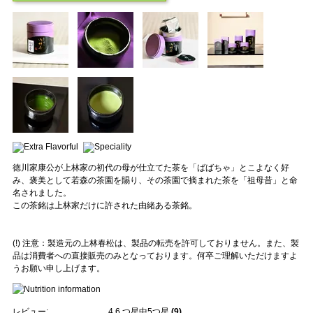
徳川家康公が上林家の初代の母が仕立てた茶を「ばばちゃ」とこよなく好
み、褒美として若森の茶園を賜り、その茶園で摘まれた茶を「祖母昔」と命
名されました。
この茶銘は上林家だけに許された由緒ある茶銘。
(!) 注意：製造元の上林春松は、製品の転売を許可しておりません。また、製
品は消費者への直接販売のみとなっております。何卒ご理解いただけますよ
うお願い申し上げます。
レビュー:
4.6
つ星中5つ星
(
9
)