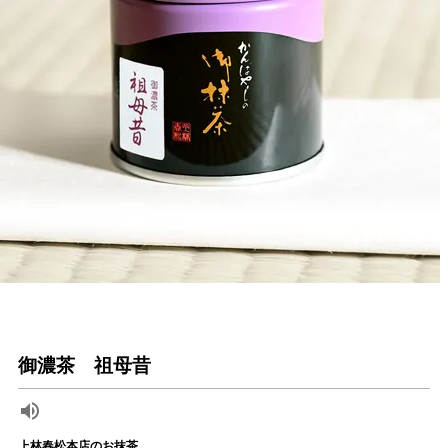
御濃茶 祖母昔
上林春松本店のお抹茶