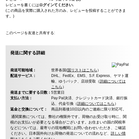
レビューを書くには
ログインてください.
(この商品を実際に購入された方のみ、レビューを投稿することができま
す。)
このページを友達と共有する:
発送に関する詳細
発送可能地域：
世界各国(
国リストはこちら
）
配送サービス：
DHL、FedEx、EMS、S.F. Express、ヤマト運
輸、ゆうパック、店頭受取（
詳細については
こちら
）
発送までに要する日数：
5営業日
支払い方法：
Pay Pal決済、クレジットカード決済、銀行振
込、代金引換（
詳細についてはこちら
）
返金と交換について：
商品到着後10日以内のご連絡に限り対応可。
通関業務については、弊社の権限外です。荷物のお受け取り時に、関
税のお支払いが必要となる場合がございます。お住まいの国の関税率
などについては、最寄りの現地機関にお問い合わせいただき、ご確認
ください。日本国外向けお荷物の発送についての流れなど、
詳しい情