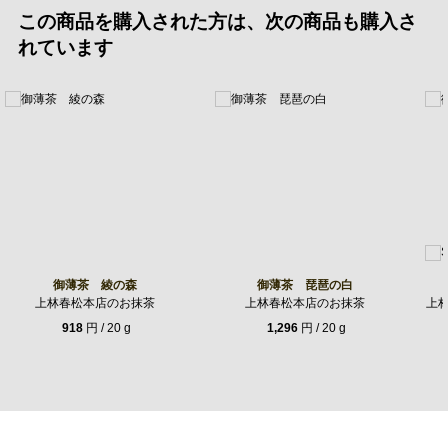
この商品を購入された方は、次の商品も購入さ
れています
御薄茶 綾の森
御薄茶 琵琶の白
上林春松本店のお抹茶
上林春松本店のお抹茶
上林
918
円 / 20 g
1,296
円 / 20 g