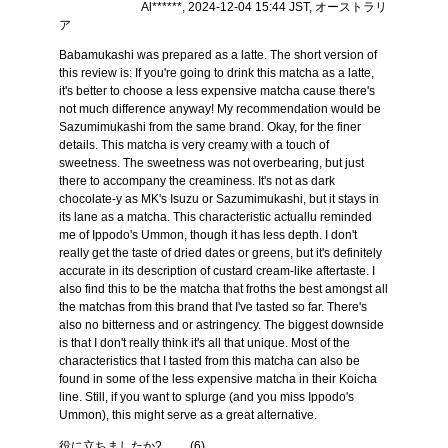
Al******, 2024-12-04 15:44 JST, オーストラリ
ア
Babamukashi was prepared as a latte. The short version of
this review is: If you're going to drink this matcha as a latte,
it's better to choose a less expensive matcha cause there's
not much difference anyway! My recommendation would be
Sazumimukashi from the same brand. Okay, for the finer
details. This matcha is very creamy with a touch of
sweetness. The sweetness was not overbearing, but just
there to accompany the creaminess. It's not as dark
chocolate-y as MK's Isuzu or Sazumimukashi, but it stays in
its lane as a matcha. This characteristic actuallu reminded
me of Ippodo's Ummon, though it has less depth. I don't
really get the taste of dried dates or greens, but it's definitely
accurate in its description of custard cream-like aftertaste. I
also find this to be the matcha that froths the best amongst all
the matchas from this brand that I've tasted so far. There's
also no bitterness and or astringency. The biggest downside
is that I don't really think it's all that unique. Most of the
characteristics that I tasted from this matcha can also be
found in some of the less expensive matcha in their Koicha
line. Still, if you want to splurge (and you miss Ippodo's
Ummon), this might serve as a great alternative.
役に立ちましたか?
(
6
)