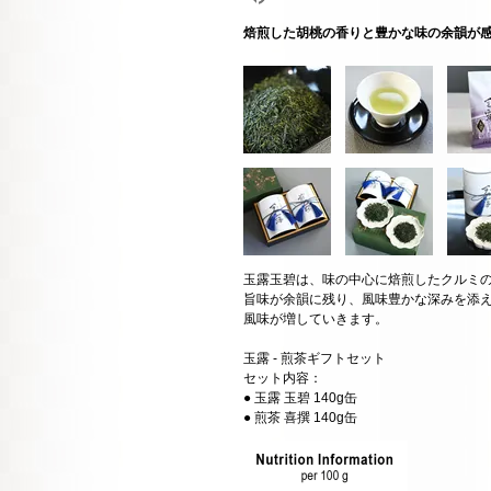
焙煎した胡桃の香りと豊かな味の余韻が
玉露玉碧は、味の中心に焙煎したクルミ
旨味が余韻に残り、風味豊かな深みを添
風味が増していきます。
玉露 - 煎茶ギフトセット
セット内容：
● 玉露 玉碧 140g缶
● 煎茶 喜撰 140g缶