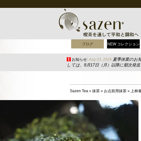
ブログ
NEW コレクション
夏季休業のお
お知らせ:
Aug 03, 2026
しては、8月17日（月）以降に順次発
Sazen Tea
»
抹茶
»
お点前用抹茶
»
上林