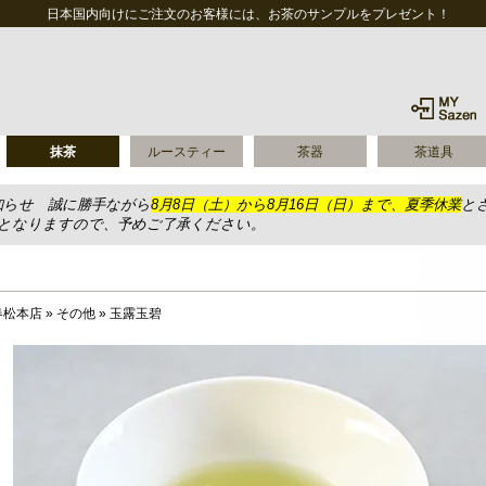
日本国内向けにご注文のお客様には、お茶のサンプルをプレゼント！
抹茶
ルースティー
茶器
茶道具
知らせ 誠に勝手ながら
8月8日（土）から8月16日（日）まで、夏季休業
と
送となりますので、予めご了承ください。
春松本店
»
その他
»
玉露玉碧