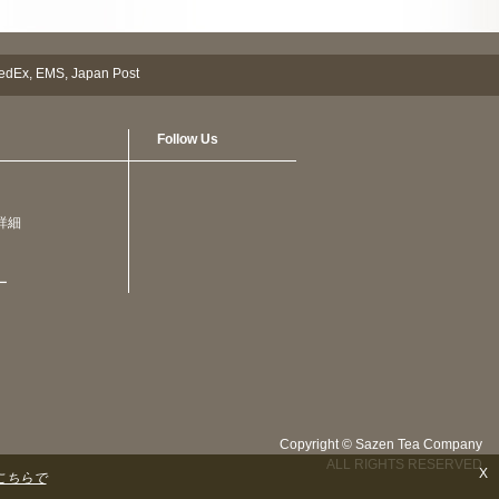
Follow Us
詳細
ー
Copyright © Sazen Tea Company
ALL RIGHTS RESERVED
X
こちらで