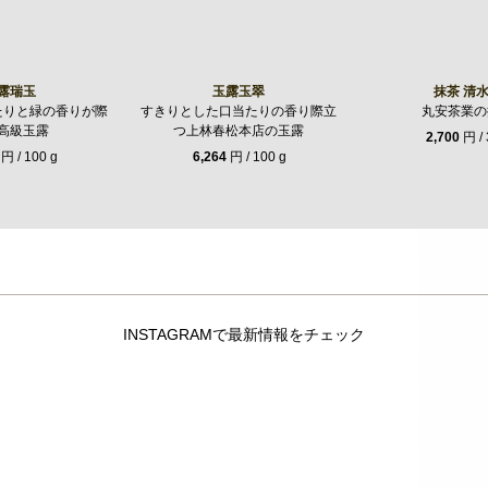
露瑞玉
玉露玉翠
抹茶 清
たりと緑の香りが際
すきりとした口当たりの香り際立
丸安茶業の
高級玉露
つ上林春松本店の玉露
2,700
円 / 
円 / 100 g
6,264
円 / 100 g
INSTAGRAMで最新情報をチェック