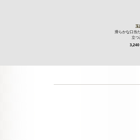
玉
滑らかな口当
立つ
3,240