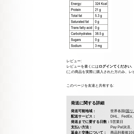
レビュー:
レビューを書くには
ログインてください.
(この商品を実際に購入された方のみ、レ
このページを友達と共有する:
発送に関する詳細
発送可能地域：
世界各国(
国リ
配送サービス：
DHL、FedE
発送までに要する日数：
5営業日
支払い方法：
Pay Pal
返金と交換について：
商品到着後1