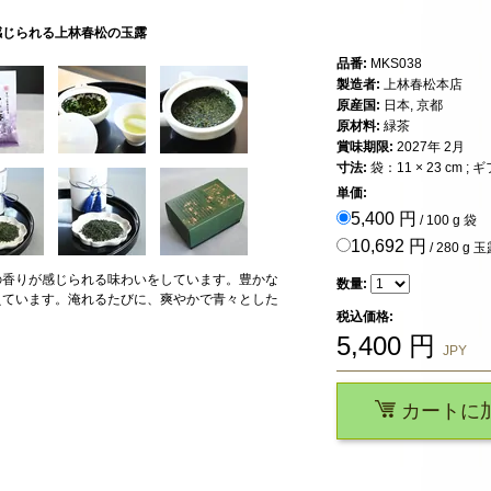
感じられる上林春松の玉露
品番:
MKS038
製造者:
上林春松本店
原産国:
日本, 京都
原材料:
緑茶
賞味期限:
2027年 2月
寸法:
袋：11 × 23 cm ; 
単価:
5,400 円
/ 100 g 袋
10,692 円
/ 280 
の香りが感じられる味わいをしています。豊かな
数量:
えています。淹れるたびに、爽やかで青々とした
税込価格:
5,400
円
JPY
カートに