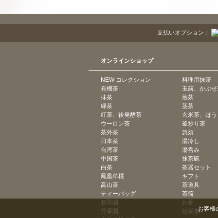
支払いオプション：
オンラインショップ
NEW コレクション
料理用抹茶
有機茶
玉露、かぶせ
抹茶
煎茶
緑茶
茎茶
紅茶、後発酵茶
玄米茶、ほう
ウーロン茶
釜炒り茶
茶外茶
急須
日本茶
湯冷し
台湾茶
湯呑み
中国茶
抹茶碗
白茶
茶器セット
鳳凰単欉
ギフト
高山茶
茶道具
ティーバッグ
茶筒
碧翠園
お香
お客様
芳香園
松栄堂