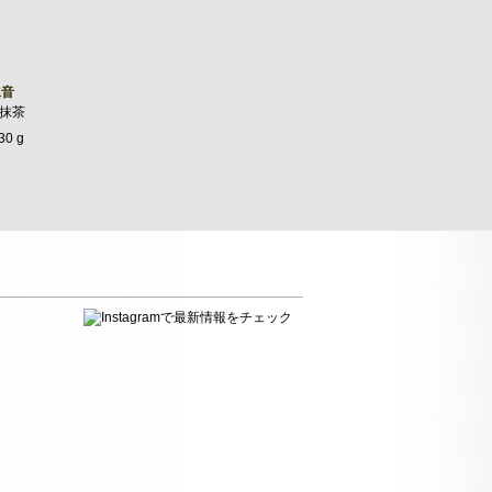
水音
抹茶
30 g