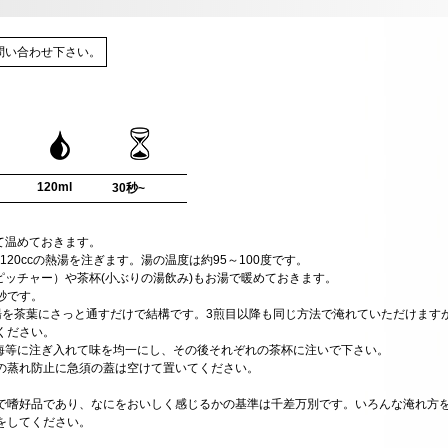
問い合わせ下さい。
120ml
30秒~
て温めておきます。
120ccの熱湯を注ぎます。湯の温度は約95～100度です。
ピッチャー）や茶杯(小ぶりの湯飲み)もお湯で暖めておきます。
0秒です。
湯を茶葉にさっと通すだけで結構です。3煎目以降も同じ方法で淹れていただけます
ください。
茶海等に注ぎ入れて味を均一にし、その後それぞれの茶杯に注いで下さい。
の蒸れ防止に急須の蓋は空けて置いてください。
で嗜好品であり、なにをおいしく感じるかの基準は千差万別です。いろんな淹れ方
をしてください。