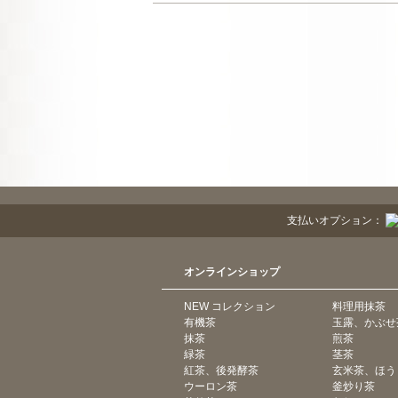
支払いオプション：
オンラインショップ
NEW コレクション
料理用抹茶
有機茶
玉露、かぶせ
抹茶
煎茶
緑茶
茎茶
紅茶、後発酵茶
玄米茶、ほう
ウーロン茶
釜炒り茶