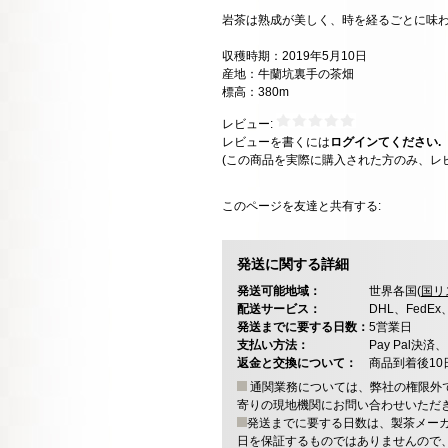
岩茶は熟成が美しく、時を経るごとに味
収穫時期：2019年5月10日
産地：牛蘭坑裏手の茶畑
標高：380m
レビュー:
レビューを書くには
ログインてください.
(この商品を実際に購入された方のみ、レ
このページを友達と共有する:
発送に関する詳細
発送可能地域：
世界各国(
国リ
配送サービス：
DHL、FedE
発送までに要する日数：
5営業日
支払い方法：
Pay Pal
返金と交換について：
商品到着後1
通関業務については、弊社の権限外
寄りの現地機関にお問い合わせいただ
発送までに要する日数は、製茶メー
日を保証するものではありませんので