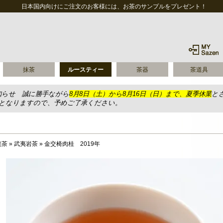
日本国内向けにご注文のお客様には、お茶のサンプルをプレゼント！
抹茶
ルースティー
茶器
茶道具
知らせ 誠に勝手ながら
8月8日（土）から8月16日（日）まで、夏季休業
と
送となりますので、予めご了承ください。
龍茶
»
武夷岩茶
»
金交椅肉桂 2019年