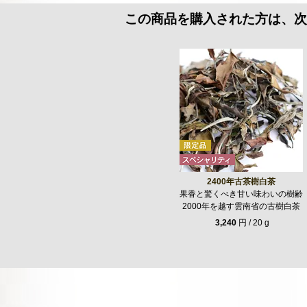
この商品を購入された方は、次
2400年古茶樹白茶
果香と驚くべき甘い味わいの樹齢
2000年を越す雲南省の古樹白茶
3,240
円 / 20 g