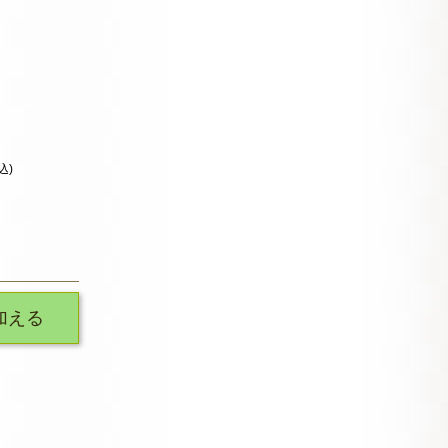
込)
加える