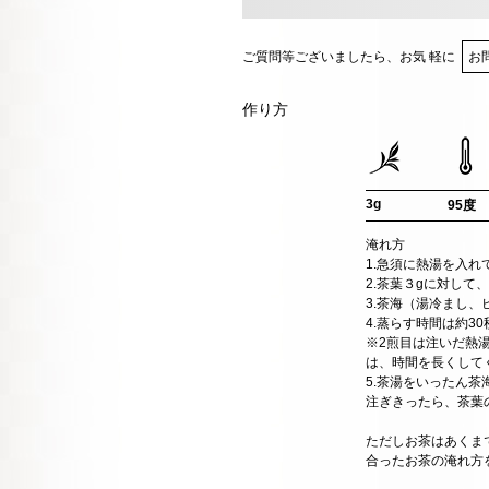
ご質問等ございましたら、お気 軽に
お
作り方
3g
95度
淹れ方
1.急須に熱湯を入れ
2.茶葉３gに対して、
3.茶海（湯冷まし、
4.蒸らす時間は約3
※2煎目は注いだ熱
は、時間を長くして
5.茶湯をいったん
注ぎきったら、茶葉
ただしお茶はあくま
合ったお茶の淹れ方