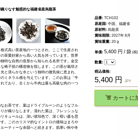
が織りなす魅惑的な福建省産烏龍茶
品番:
TCH102
原産国:
中国、福建省
原材料:
烏龍茶
賞味期限:
2027年 8月
賞味重量:
20 g
も格式高い茶産地の一つとされ、ここで生産され
5,400
円 / 袋
単価:
(税
中の茶愛好家から高い人気を誇っています。世界
の独特な自然の造形から知られる名所です。金交
数量:
うな椅子状の構造物を指します。この茶が栽培さ
税込価格:
日光と清らかな水という独特の微気候に恵まれ、
特のミネラル感を与えています。このお茶は「牛
5,400
円
JPY
られており、古くから牛肉は最も高級な肉の一つ
カートに
的なお茶です。葉はドライプルーンのようなフル
香りが織りなします。濡れた葉は、フレッシュな
のリキュールは、深い琥珀色で、深く暗い森を思
です。このカリスマ的なイントロの後味はまろや
フルーティーな余韻へと続きます。肌寒い秋や冬