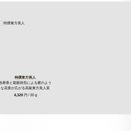
特撰東方美人
熟果香と龍眼焙煎による蜜のよう
な花香が広がる高級東方美人茶
4,320
円 / 30 g