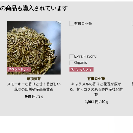
の商品も購入されています
蒙頂黄芽
有機ロゼ茶
スモーキーな香りと甘く香ばしい
キャラメルの香りと花香が広が
風味の四川省産高級黄茶
る、甘くコクのある静岡産後発酵
茶
648
円 / 3 g
1,901
円 / 40 g