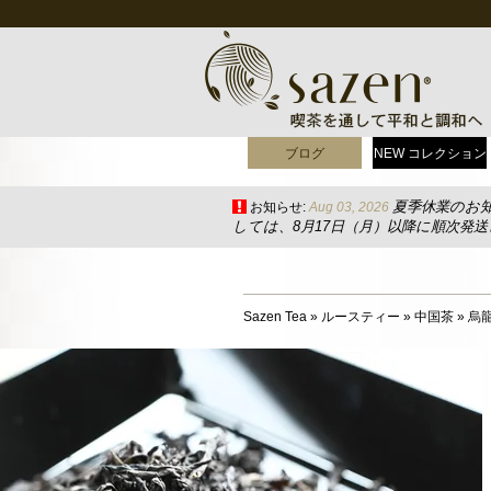
ブログ
NEW コレクション
夏季休業のお
お知らせ:
Aug 03, 2026
しては、8月17日（月）以降に順次発
Sazen Tea
»
ルースティー
»
中国茶
»
烏