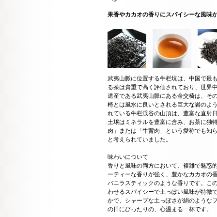
果香やカカオの香りにスパイシーな風味
武夷山脈に位置する牛栏坑は、中国で最
る茶は貴重で高く評価されており、世界
遺産である武夷山脈にある金交椅は、そ
椅とは風水に良いとされる巨大な岩のよ
れている牛栏渓谷の山頂は、豊富な直射
土壌はミネラルを豊富に含み、お茶に独
肉」または「牛背肉」という愛称でも知
と考えられていました。
味わいについて
香りと風味の両方において、複雑で魅惑
ーティーな香りが強く、豊かなカカオの
バニラスティックのような香りです。こ
わせるスパイシーで土っぽい風味が特徴
かで、シャープな土っぽさが絹のような
の日にぴったりの、心温まる一杯です。