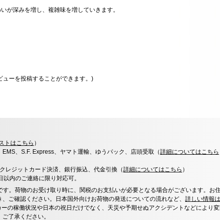
わいが深みを増し、複雑味を増していきます。
ビューを投稿することができます。)
ストはこちら
）
x、EMS、S.F. Express、ヤマト運輸、ゆうパック、店頭受取（
詳細についてはこちら
決済、クレジットカード決済、銀行振込、代金引換（
詳細についてはこちら
）
0日以内のご連絡に限り対応可。
です。荷物のお受け取り時に、関税のお支払いが必要となる場合がございます。お
き、ご確認ください。日本国外向けお荷物の発送についての流れなど、
詳しい情報
カーの稼働状況や日本の祝日だけでなく、天災や予期せぬアクシデントなどにより変
、ご了承ください。