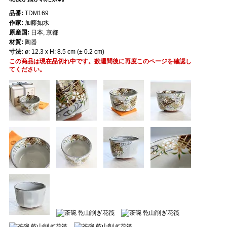
品番:
TDM169
作家:
加藤如水
原産国:
日本, 京都
材質:
陶器
寸法:
ø: 12.3 x H: 8.5 cm (± 0.2 cm)
この商品は現在品切れ中です。数週間後に再度このページを確認し
てください。