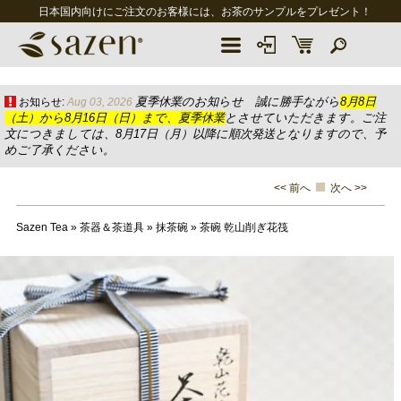
日本国内向けにご注文のお客様には、お茶のサンプルをプレゼント！
夏季休業のお知らせ 誠に勝手ながら
8月8日
お知らせ:
Aug 03, 2026
（土）から8月16日（日）まで、夏季休業
とさせていただきます。ご注
文につきましては、8月17日（月）以降に順次発送となりますので、予
めご了承ください。
<< 前へ
次へ >>
Sazen Tea
»
茶器＆茶道具
»
抹茶碗
»
茶碗 乾山削ぎ花筏