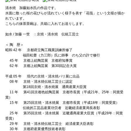
清水焼 加藤如水氏の作品です。
水面に散った桜の花びらが流れていく様子を表す「花筏」という文様が描か
れています。
こちらの抹茶茶碗は、共箱に入れてお送りします。
如水 / 加藤 一世 ：京焼・清水焼 伝統工芸士
＜ 陶 歴＞
昭和 42 年 京都府立陶工職業訓練所修了
福田松齋（力三郎）氏に師事 のち父の許で修行
45 年 京都上絵陶芸展 京都府知事賞
62 年 京都上絵陶芸展 第30回記念大賞
平成 05 年 現代の京焼・清水焼パリ展に出品
08 年 京焼・清水焼伝統工芸士に認定
第18回京焼・清水焼展 通商産業大臣賞
11 年 第41回京都色絵陶芸展 京都市長賞（平成21年、25年：同賞受
賞）
15 年 第25回京焼・清水焼展 京都市長賞（平成18年：同賞受賞）
伝統的工芸品産業功労者 近畿経済産業局長表彰
25 年 第35回京焼・清水焼展 近畿通商産業大臣賞（平成28年：同賞
受賞）
29 年 京焼・清水焼伝統工芸士 経済産業大臣表彰
30 年 京都府産業優秀技術者表彰