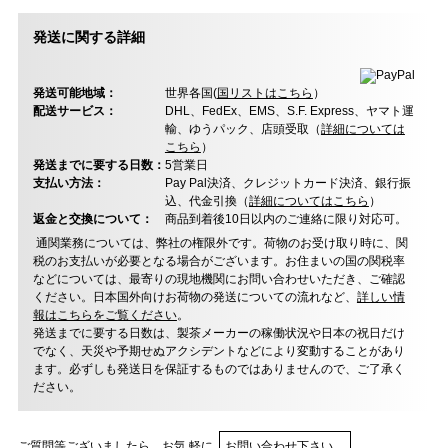
発送に関する詳細
発送可能地域：
世界各国(
国リストはこちら
）
配送サービス：
DHL、FedEx、EMS、S.F. Express、ヤマト運
輸、ゆうパック、店頭受取（
詳細については
こちら
）
発送までに要する日数：
5営業日
支払い方法：
Pay Pal決済、クレジットカード決済、銀行振
込、代金引換（
詳細についてはこちら
）
返金と交換について：
商品到着後10日以内のご連絡に限り対応可。
通関業務については、弊社の権限外です。荷物のお受け取り時に、関
税のお支払いが必要となる場合がございます。お住まいの国の関税率
などについては、最寄りの現地機関にお問い合わせいただき、ご確認
ください。日本国外向けお荷物の発送についての流れなど、
詳しい情
報はこちらをご覧ください
。
発送までに要する日数は、製茶メーカーの稼働状況や日本の祝日だけ
でなく、天災や予期せぬアクシデントなどにより変動することがあり
ます。必ずしも発送日を保証するものではありませんので、ご了承く
ださい。
ご質問等ございましたら、お気 軽に
お問い合わせ下さい。