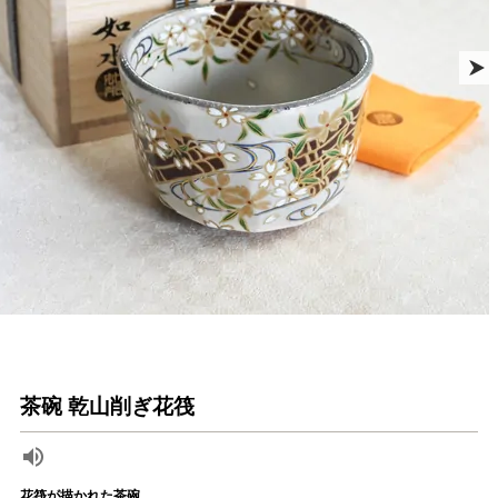
茶碗 乾山削ぎ花筏
花筏が描かれた茶碗