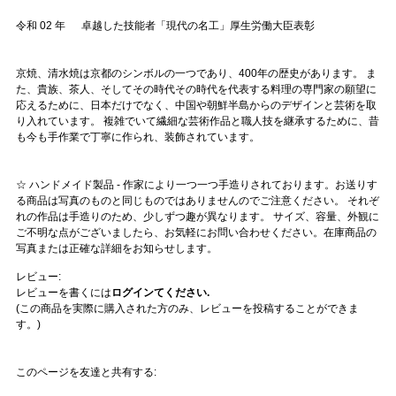
令和 02 年 卓越した技能者「現代の名工」厚生労働大臣表彰
京焼、清水焼は京都のシンボルの一つであり、400年の歴史があります。 ま
た、貴族、茶人、そしてその時代その時代を代表する料理の専門家の願望に
応えるために、日本だけでなく、中国や朝鮮半島からのデザインと芸術を取
り入れています。 複雑でいて繊細な芸術作品と職人技を継承するために、昔
も今も手作業で丁寧に作られ、装飾されています。
☆ ハンドメイド製品 - 作家により一つ一つ手造りされております。お送りす
る商品は写真のものと同じものではありませんのでご注意ください。 それぞ
れの作品は手造りのため、少しずつ趣が異なります。 サイズ、容量、外観に
ご不明な点がございましたら、お気軽にお問い合わせください。在庫商品の
写真または正確な詳細をお知らせします。
レビュー:
レビューを書くには
ログインてください.
(この商品を実際に購入された方のみ、レビューを投稿することができま
す。)
このページを友達と共有する: