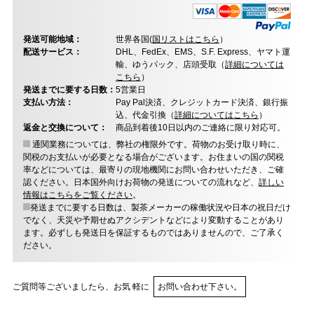
発送可能地域：
世界各国(
国リストはこちら
）
配送サービス：
DHL、FedEx、EMS、S.F. Express、ヤマト運
輸、ゆうパック、店頭受取（
詳細については
こちら
）
発送までに要する日数：
5営業日
支払い方法：
Pay Pal決済、クレジットカード決済、銀行振
込、代金引換（
詳細についてはこちら
）
返金と交換について：
商品到着後10日以内のご連絡に限り対応可。
通関業務については、弊社の権限外です。荷物のお受け取り時に、
関税のお支払いが必要となる場合がございます。お住まいの国の関税
率などについては、最寄りの現地機関にお問い合わせいただき、ご確
認ください。日本国外向けお荷物の発送についての流れなど、
詳しい
情報はこちらをご覧ください
。
発送までに要する日数は、製茶メーカーの稼働状況や日本の祝日だけ
でなく、天災や予期せぬアクシデントなどにより変動することがあり
ます。必ずしも発送日を保証するものではありませんので、ご了承く
ださい。
ご質問等ございましたら、お気 軽に
お問い合わせ下さい。