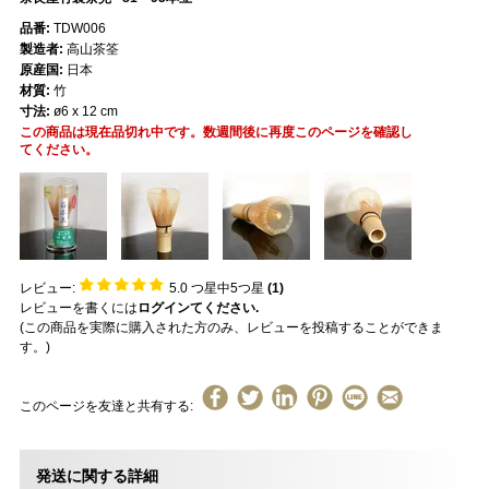
品番:
TDW006
製造者:
高山茶筌
原産国:
日本
材質:
竹
寸法:
ø6 x 12 cm
この商品は現在品切れ中です。数週間後に再度このページを確認し
てください。
レビュー:
5.0
つ星中5つ星
(
1
)
レビューを書くには
ログインてください.
(この商品を実際に購入された方のみ、レビューを投稿することができま
す。)
このページを友達と共有する:
発送に関する詳細