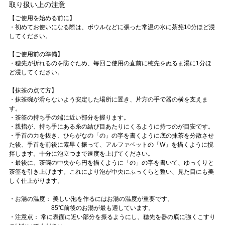
取り扱い上の注意
【ご使用を始める前に】
・初めてお使いになる際は、ボウルなどに張った常温の水に茶筅10分ほど浸
してください。
【ご使用前の準備】
・穂先が折れるのを防ぐため、毎回ご使用の直前に穂先をぬるま湯に1分ほ
ど浸してください。
【抹茶の点て方】
・抹茶碗が滑らないよう安定した場所に置き、片方の手で器の横を支えま
す。
・茶筌の持ち手の端に近い部分を握ります。
・親指が、持ち手にある糸の結び目あたりにくるように持つのが目安です。
・手首の力を抜き、ひらがなの「の」の字を書くように底の抹茶を分散させ
た後、手首を前後に素早く振って、アルファベットの「W」を描くように撹
拌します。十分に泡立つまで速度を上げてください。
・最後に、茶碗の中央から円を描くように「の」の字を書いて、ゆっくりと
茶筌を引き上げます。これにより泡が中央にふっくらと整い、見た目にも美
しく仕上がります。
・お湯の温度： 美しい泡を作るにはお湯の温度が重要です。
85℃前後のお湯が最も適しています。
・注意点： 常に表面に近い部分を振るようにし、穂先を器の底に強くこすり