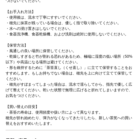
つけないでください。
【お手入れ方法】
・使用後は、流水で丁寧にすすいでください。
・穂先に抹茶が残っている場合は、優しく指で取り除いてください。
・水への浸け置きはしないでください。
・食器洗浄機、食器乾燥機、および洗剤は絶対に使用しないでください。
【保管方法】
・風通しの良い場所に保管してください。
・乾燥しすぎると竹が割れる恐れがあるため、極端に湿度の低い場所（50%
以下）や高温になる場所は避けてください。
・形を維持するために「茶筌直し（くせ直し）」に立てて保管することをお
すすめします。もしお持ちでない場合は、穂先を上に向けて立てて保管して
ください。
・穂先がすぼまってしまった場合は、流水で濡らしてから、指先で優しく広
げて整えてください。乾いた状態で無理に広げると折れてしまいますので、
お気をつけください。
【買い替えの目安】
・茶筌の寿命は、使用頻度や扱い方によって異なります。
穂先が折れ始めたり、弾力がなくなってきたりしたら、新しい茶筅への買い
替えをおすすめいたします。