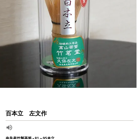
百本立 左文作
奈良産竹製茶筅 • 81～95本立