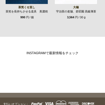
茶筅くせ直し
大極
茶筅を長持ちさせる道具 美濃焼
宇治茶の老舗、碧翆園 高級薄茶
990
円 / 個
3,564
円 / 30 g
INSTAGRAMで最新情報をチェック
支払いオプション：