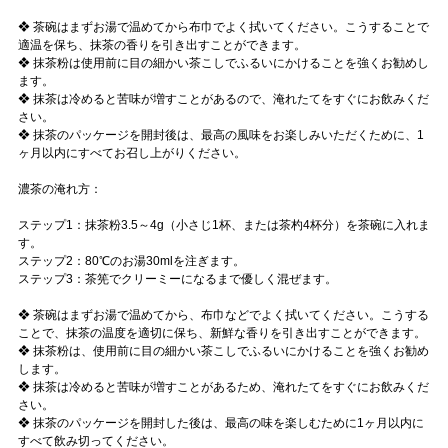
❖ 茶碗はまずお湯で温めてから布巾でよく拭いてください。こうすることで
適温を保ち、抹茶の香りを引き出すことができます。
❖ 抹茶粉は使用前に目の細かい茶こしでふるいにかけることを強くお勧めし
ます。
❖ 抹茶は冷めると苦味が増すことがあるので、淹れたてをすぐにお飲みくだ
さい。
❖ 抹茶のパッケージを開封後は、最高の風味をお楽しみいただくために、1
ヶ月以内にすべてお召し上がりください。
濃茶の淹れ方：
ステップ1：抹茶粉3.5～4g（小さじ1杯、または茶杓4杯分）を茶碗に入れま
す。
ステップ2：80℃のお湯30mlを注ぎます。
ステップ3：茶筅でクリーミーになるまで優しく混ぜます。
❖ 茶碗はまずお湯で温めてから、布巾などでよく拭いてください。こうする
ことで、抹茶の温度を適切に保ち、新鮮な香りを引き出すことができます。
❖ 抹茶粉は、使用前に目の細かい茶こしでふるいにかけることを強くお勧め
します。
❖ 抹茶は冷めると苦味が増すことがあるため、淹れたてをすぐにお飲みくだ
さい。
❖ 抹茶のパッケージを開封した後は、最高の味を楽しむために1ヶ月以内に
すべて飲み切ってください。