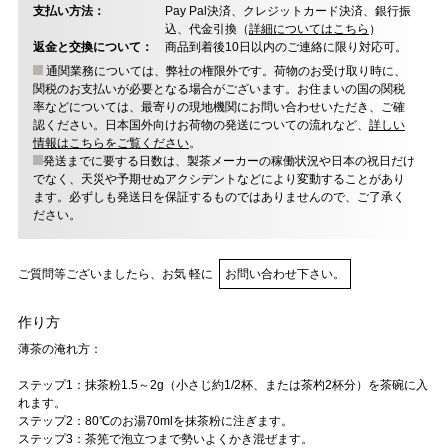
支払い方法：
Pay Pal決済、クレジットカード決済、銀行振
込、代金引換（
詳細についてはこちら
）
返金と交換について：
商品到着後10日以内のご連絡に限り対応可。
通関業務については、弊社の権限外です。荷物のお受け取り時に、
関税のお支払いが必要となる場合がございます。お住まいの国の関税
率などについては、最寄りの現地機関にお問い合わせいただき、ご確
認ください。日本国外向けお荷物の発送についての流れなど、
詳しい
情報はこちらをご覧ください
。
発送までに要する日数は、製茶メーカーの稼働状況や日本の祝日だけ
でなく、天災や予期せぬアクシデントなどにより変動することがあり
ます。必ずしも発送日を保証するものではありませんので、ご了承く
ださい。
ご質問等ございましたら、お気 軽に
お問い合わせ下さい。
作り方
薄茶の淹れ方：
ステップ1：抹茶粉1.5～2g（小さじ約1/2杯、または茶杓2杯分）を茶碗に入
れます。
ステップ2：80℃のお湯70mlを抹茶粉に注ぎます。
ステップ3：茶筅で泡立つまで勢いよくかき混ぜます。