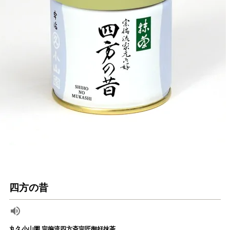
四方の昔
丸久小山園 宗徧流四方斎宗匠御好抹茶