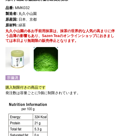
品番:
MMK032
製造者:
丸久小山園
原産国:
日本、京都
原材料:
緑茶
丸久小山園の各お手前用抹茶は、抹茶の世界的な人気の高まりに伴
う品薄の影響もあり、Sazen Teaのオンラインショップにおきまし
ては本日より無期限の販売停止となります。
購入制限付きの商品です
発注数は容量ごとに5個に制限されています。