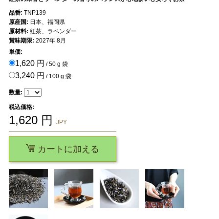
品番:
TNP139
原産国:
日本、福岡県
原材料:
紅茶、ラベンダー
賞味期限:
2027年 8月
単価:
1,620 円
/ 50 g 袋
3,240 円
/ 100 g 袋
数量:
税込価格:
1,620
円
JPY
カートに加える