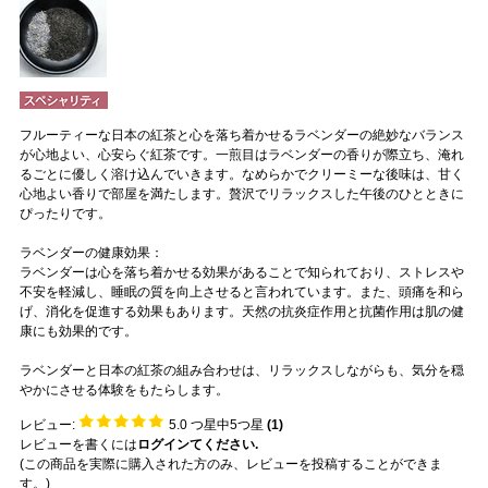
フルーティーな日本の紅茶と心を落ち着かせるラベンダーの絶妙なバランス
が心地よい、心安らぐ紅茶です。一煎目はラベンダーの香りが際立ち、淹れ
るごとに優しく溶け込んでいきます。なめらかでクリーミーな後味は、甘く
心地よい香りで部屋を満たします。贅沢でリラックスした午後のひとときに
ぴったりです。
ラベンダーの健康効果：
ラベンダーは心を落ち着かせる効果があることで知られており、ストレスや
不安を軽減し、睡眠の質を向上させると言われています。また、頭痛を和ら
げ、消化を促進する効果もあります。天然の抗炎症作用と抗菌作用は肌の健
康にも効果的です。
ラベンダーと日本の紅茶の組み合わせは、リラックスしながらも、気分を穏
やかにさせる体験をもたらします。
レビュー:
5.0
つ星中5つ星
(
1
)
レビューを書くには
ログインてください.
(この商品を実際に購入された方のみ、レビューを投稿することができま
す。)