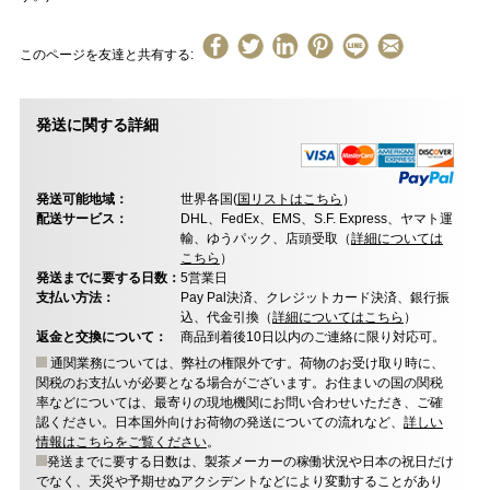
このページを友達と共有する:
発送に関する詳細
発送可能地域：
世界各国(
国リストはこちら
）
配送サービス：
DHL、FedEx、EMS、S.F. Express、ヤマト運
輸、ゆうパック、店頭受取（
詳細については
こちら
）
発送までに要する日数：
5営業日
支払い方法：
Pay Pal決済、クレジットカード決済、銀行振
込、代金引換（
詳細についてはこちら
）
返金と交換について：
商品到着後10日以内のご連絡に限り対応可。
通関業務については、弊社の権限外です。荷物のお受け取り時に、
関税のお支払いが必要となる場合がございます。お住まいの国の関税
率などについては、最寄りの現地機関にお問い合わせいただき、ご確
認ください。日本国外向けお荷物の発送についての流れなど、
詳しい
情報はこちらをご覧ください
。
発送までに要する日数は、製茶メーカーの稼働状況や日本の祝日だけ
でなく、天災や予期せぬアクシデントなどにより変動することがあり