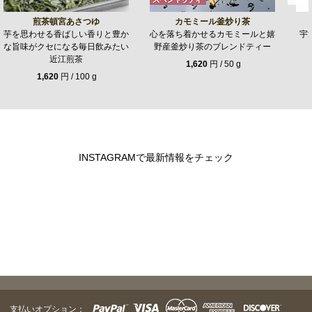
煎茶頓宮あさつゆ
カモミール釜炒り茶
芋を思わせる香ばしい香りと豊か
心を落ち着かせるカモミールと嬉
宇
な旨味がクセになる毎日飲みたい
野産釜炒り茶のブレンドティー
近江煎茶
1,620
円 / 50 g
1,620
円 / 100 g
INSTAGRAMで最新情報をチェック
支払いオプション：