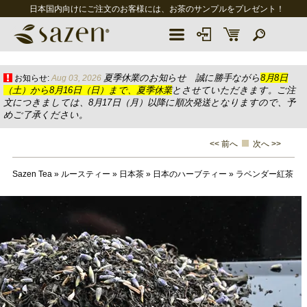
日本国内向けにご注文のお客様には、お茶のサンプルをプレゼント！
夏季休業のお知らせ 誠に勝手ながら
8月8日
お知らせ:
Aug 03, 2026
（土）から8月16日（日）まで、夏季休業
とさせていただきます。ご注
文につきましては、8月17日（月）以降に順次発送となりますので、予
めご了承ください。
<< 前へ
次へ >>
Sazen Tea
»
ルースティー
»
日本茶
»
日本のハーブティー
»
ラベンダー紅茶