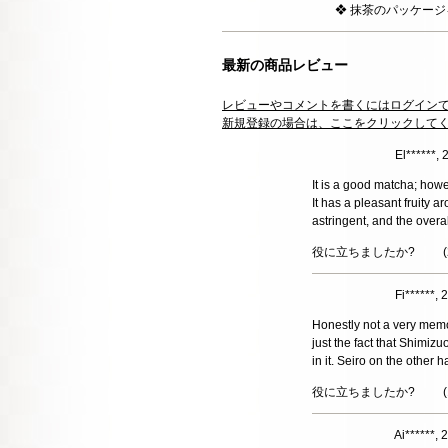
❖ 抹茶のパッケー
最新の商品レビュー
レビューやコメントを書くにはログイン
新規登録の場合は、ここをクリックして
El******,
It is a good matcha; howe
It has a pleasant fruity a
astringent, and the overall
役に立ちましたか?
(
Fi******
Honestly not a very memor
just the fact that Shimizu
in it. Seiro on the other
役に立ちましたか?
(
Ai******