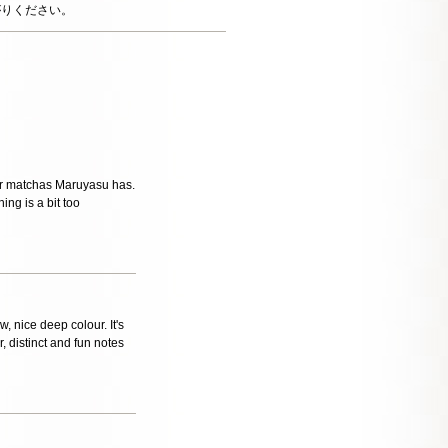
がりください。
ther matchas Maruyasu has.
ing is a bit too
, nice deep colour. It's
r, distinct and fun notes