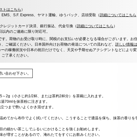
ストはこちら
）
x、EMS、S.F. Express、ヤマト運輸、ゆうパック、店頭受取（
詳細についてはこちら
決済、クレジットカード決済、銀行振込、代金引換（
詳細についてはこちら
）
0日以内のご連絡に限り対応可。
です。荷物のお受け取り時に、関税のお支払いが必要となる場合がございます。お
き、ご確認ください。日本国外向けお荷物の発送についての流れなど、
詳しい情報
カーの稼働状況や日本の祝日だけでなく、天災や予期せぬアクシデントなどにより変
、ご了承ください。
問い合わせ下さい。
.5～2g（小さじ約1/2杯、または茶杓2杯分）を茶碗に入れます。
お湯70mlを抹茶粉に注ぎます。
泡立つまで勢いよくかき混ぜます。
で温めてから布巾でよく拭いてください。こうすることで適温を保ち、抹茶の香りを
に目の細かい茶こしでふるいにかけることを強くお勧めします。
苦味が増すことがあるので、淹れたてをすぐにお飲みください。