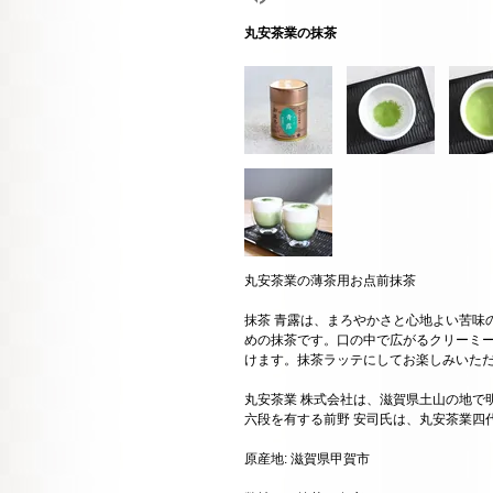
丸安茶業の抹茶
丸安茶業の薄茶用お点前抹茶
抹茶 青露は、まろやかさと心地よい苦味
めの抹茶です。口の中で広がるクリーミ
けます。抹茶ラッテにしてお楽しみいた
丸安茶業 株式会社は、滋賀県土山の地で
六段を有する前野 安司氏は、丸安茶業四
原産地: 滋賀県甲賀市