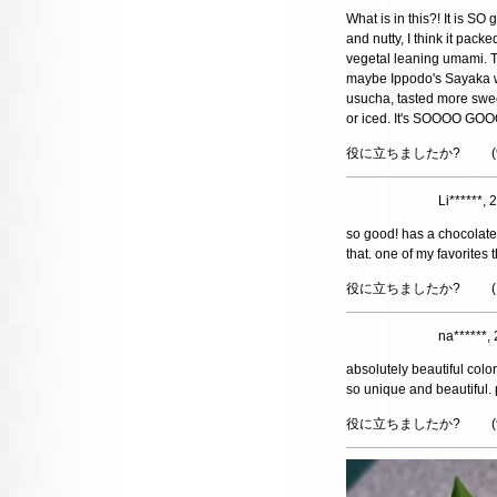
What is in this?! It is S
and nutty, I think it pack
vegetal leaning umami. Th
maybe Ippodo's Sayaka wit
usucha, tasted more swee
or iced. It's SOOOO GOOOO
役に立ちましたか?
(
Li******
so good! has a chocolatey 
that. one of my favorites th
役に立ちましたか?
(
na******
absolutely beautiful color
so unique and beautiful.
役に立ちましたか?
(