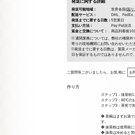
発送に関する詳細
発送可能地域：
世界各国(
国リ
配送サービス：
DHL、FedE
発送までに要する日数：
5営業日
支払い方法：
Pay Pal
返金と交換について：
商品到着後1
通関業務については、弊社の権限外
寄りの現地機関にお問い合わせいただ
発送までに要する日数は、製茶メー
日を保証するものではありませんので
ご質問等ございましたら、お気 軽に
お
作り方
ステップ1：抹茶粉1
ステップ2：80℃の
ステップ3：茶筅で
❖ 茶碗はまずお湯
す。
❖ 抹茶粉は使用前
❖ 抹茶は冷めると