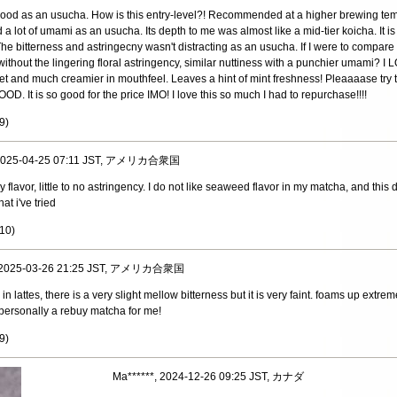
O good as an usucha. How is this entry-level?! Recommended at a higher brewing tem
ed a lot of umami as an usucha. Its depth to me was almost like a mid-tier koicha. It is
e bitterness and astringecny wasn't distracting as an usucha. If I were to compare t
hout the lingering floral astringency, similar nuttiness with a punchier umami? I 
t and much creamier in mouthfeel. Leaves a hint of mint freshness! Pleaaaase try 
D. It is so good for the price IMO! I love this so much I had to repurchase!!!!
9
)
, 2025-04-25 07:11 JST, アメリカ合衆国
flavor, little to no astringency. I do not like seaweed flavor in my matcha, and this 
at i've tried
10
)
, 2025-03-26 21:25 JST, アメリカ合衆国
 in lattes, there is a very slight mellow bitterness but it is very faint. foams up extre
 personally a rebuy matcha for me!
9
)
Ma******, 2024-12-26 09:25 JST, カナダ