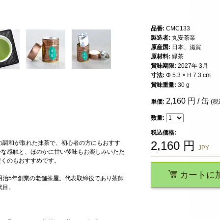
品番:
CMC133
製造者:
丸安茶業
原産国:
日本、滋賀
原材料:
緑茶
賞味期限:
2027年 3月
寸法:
Φ 5.3 × H 7.3 cm
賞味重量:
30 g
2,160
円 / 缶
単価:
(税
数量:
税込価格:
2,160
円
の調和が取れた抹茶で、初心者の方にもおすす
JPY
ーな感触と、ほのかに甘い後味もお楽しみいただ
だくのもおすすめです。
カートに
明治5年創業の老舗茶屋。代表取締役であり茶師
代目。