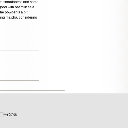
me nice smoothness and some
 good with oat milk as a
the powder is a bit
nking matcha. considering