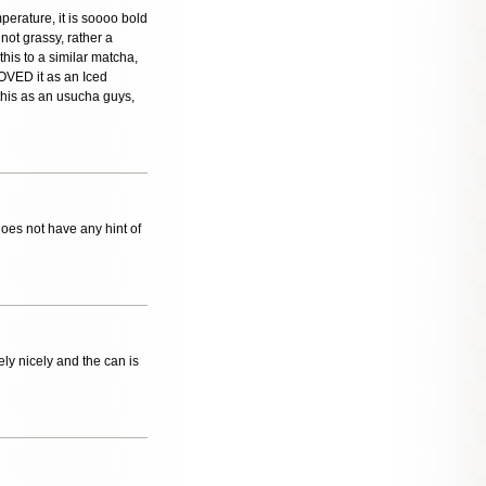
perature, it is soooo bold
 not grassy, rather a
his to a similar matcha,
LOVED it as an Iced
this as an usucha guys,
does not have any hint of
mely nicely and the can is