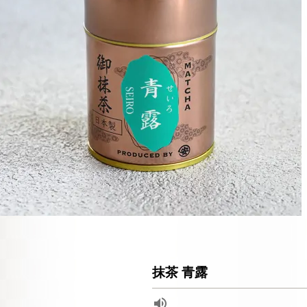
抹茶 青露