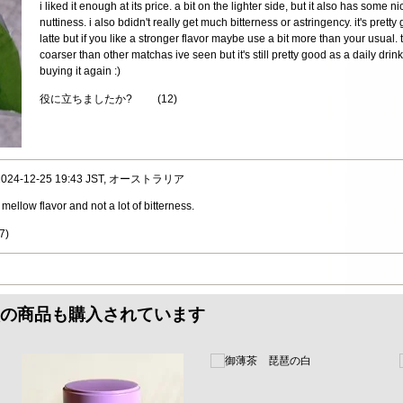
i liked it enough at its price. a bit on the lighter side, but it also has so
nuttiness. i also bdidn't really get much bitterness or astringency. it's pretty
latte but if you like a stronger flavor maybe use a bit more than your usual. 
coarser than other matchas ive seen but it's still pretty good as a daily dri
buying it again :)
役に立ちましたか?
(
12
)
, 2024-12-25 19:43 JST, オーストラリア
ellow flavor and not a lot of bitterness.
7
)
の商品も購入されています