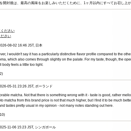
ジを開封後は、最高の風味をお楽しみいただくために、1ヶ月以内にすべてお召し上
てください
ください
 2026-08-02 16:46 JST, 日本
ver, I wouldn't say it has a particularly distinctive flavor profile compared to the o
roma, which also comes through slightly on the palate. For my taste, though, the open
 body feels a little too light.
2
)
, 2026-05-31 23:26 JST, ポーランド
able matcha. Not that there is something wrong with it - taste is good, rather mellow
oto matcha from this brand price is not that much higher, but I find it to be much bette
 hand tastes pretty usual in my opinion - not many notes standing out here.
10
)
, 2025-11-06 15:23 JST, シンガポール