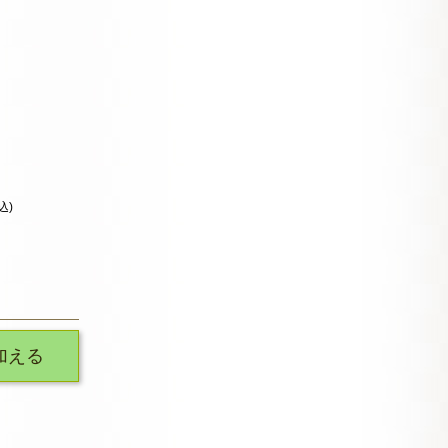
込)
加える