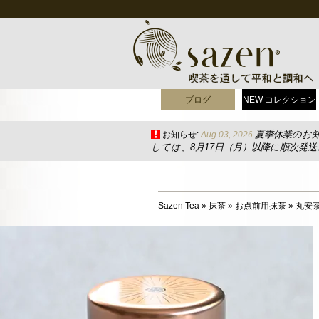
ブログ
NEW コレクション
夏季休業のお
お知らせ:
Aug 03, 2026
しては、8月17日（月）以降に順次発
Sazen Tea
»
抹茶
»
お点前用抹茶
»
丸安