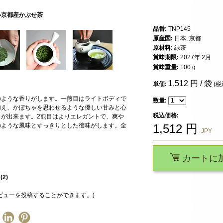
い京都産かぶせ茶
品番:
TNP145
原産国:
日本, 京都
原材料:
緑茶
賞味期限:
2027年 2月
賞味重量:
100 g
1,512
円 / 袋
単価:
(税
のような香りがします。一煎目はライトボディで
数量:
加え、かぼちゃを思わせるような優しい甘みと心
税込価格:
が出来ます。2煎目はよりエレガントで、爽や
のような風味とすっきりとした後味がします。全
1,512
円
JPY
カートに
星
(
2
)
ビューを投稿することができます。)