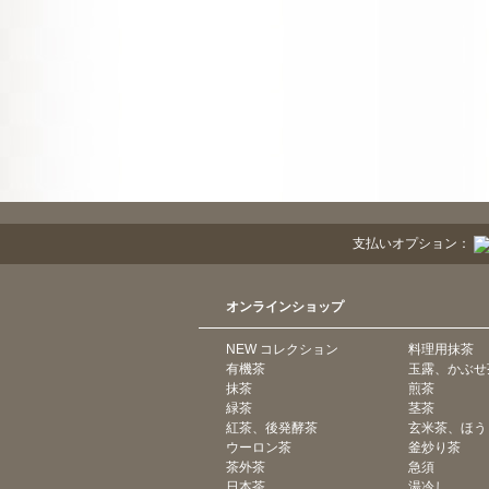
支払いオプション：
オンラインショップ
NEW コレクション
料理用抹茶
有機茶
玉露、かぶせ
抹茶
煎茶
緑茶
茎茶
紅茶、後発酵茶
玄米茶、ほう
ウーロン茶
釜炒り茶
茶外茶
急須
日本茶
湯冷し