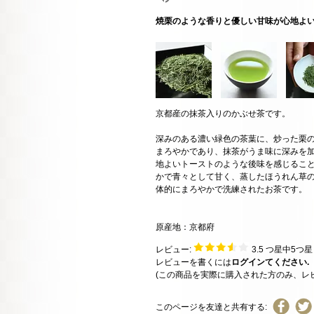
焼栗のような香りと優しい甘味が心地よ
京都産の抹茶入りのかぶせ茶です。
深みのある濃い緑色の茶葉に、炒った栗
まろやかであり、抹茶がうま味に深みを
地よいトーストのような後味を感じること
かで青々として甘く、蒸したほうれん草
体的にまろやかで洗練されたお茶です。
原産地：京都府
レビュー:
3.5
つ星中5つ
レビューを書くには
ログインてください.
(この商品を実際に購入された方のみ、レ
このページを友達と共有する: