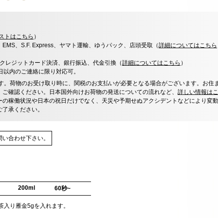
ストはこちら
）
x、EMS、S.F. Express、ヤマト運輸、ゆうパック、店頭受取（
詳細についてはこちら
決済、クレジットカード決済、銀行振込、代金引換（
詳細についてはこちら
）
0日以内のご連絡に限り対応可。
す。荷物のお受け取り時に、関税のお支払いが必要となる場合がございます。お住
、ご確認ください。日本国外向けお荷物の発送についての流れなど、
詳しい情報は
ーの稼働状況や日本の祝日だけでなく、天災や予期せぬアクシデントなどにより変
ご了承ください。
問い合わせ下さい。
200ml
60秒~
抹茶入り雁金5gを入れます。