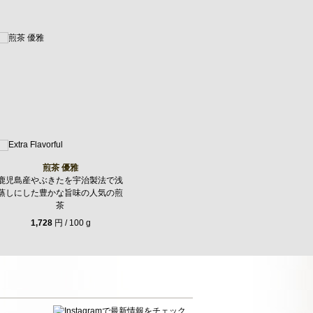
煎茶 優雅
鹿児島産やぶきたを宇治製法で浅
蒸しにした豊かな旨味の人気の煎
茶
1,728
円 / 100 g