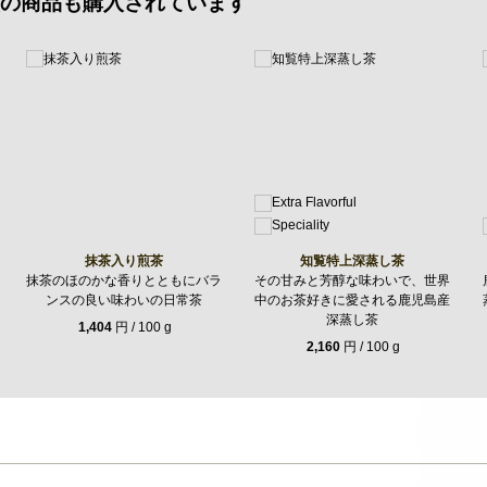
の商品も購入されています
抹茶入り煎茶
知覧特上深蒸し茶
抹茶のほのかな香りとともにバラ
その甘みと芳醇な味わいで、世界
ンスの良い味わいの日常茶
中のお茶好きに愛される鹿児島産
深蒸し茶
1,404
円 / 100 g
2,160
円 / 100 g