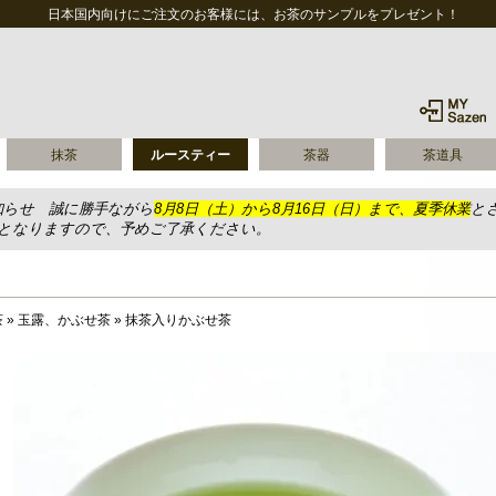
日本国内向けにご注文のお客様には、お茶のサンプルをプレゼント！
抹茶
ルースティー
茶器
茶道具
知らせ 誠に勝手ながら
8月8日（土）から8月16日（日）まで、夏季休業
と
送となりますので、予めご了承ください。
茶
»
玉露、かぶせ茶
»
抹茶入りかぶせ茶