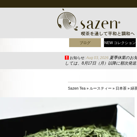
ブログ
NEW コレクション
夏季休業のお
お知らせ:
Aug 03, 2026
しては、8月17日（月）以降に順次発
Sazen Tea
»
ルースティー
»
日本茶
»
緑