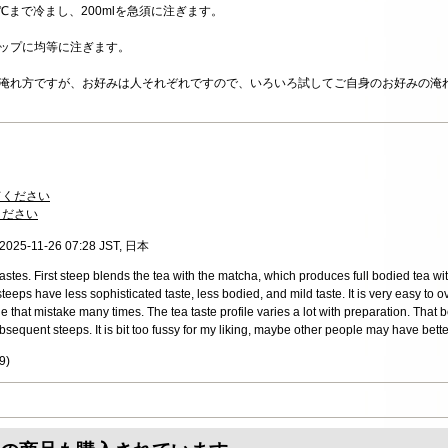
0℃まで冷まし、200mlを急須に注ぎます。
、カップに均等に注ぎます。
の淹れ方ですが、お好みは人それぞれですので、いろいろ試してご自身のお好みの淹
てください
ください
 2025-11-26 07:28 JST, 日本
 tastes. First steep blends the tea with the matcha, which produces full bodied tea wi
eps have less sophisticated taste, less bodied, and mild taste. It is very easy to ov
e that mistake many times. The tea taste profile varies a lot with preparation. That bei
bsequent steeps. It is bit too fussy for my liking, maybe other people may have better
9
)