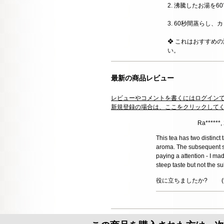
2. 沸騰したお湯を6
3. 60秒間蒸らし
❖ これはおすすめ
い。
最新の商品レビュー
レビューやコメントを書くにはログイン
新規登録の場合は、ここをクリックして
Ra******,
This tea has two distinct
aroma. The subsequent ste
paying a attention - I mad
steep taste but not the su
役に立ちましたか?
(