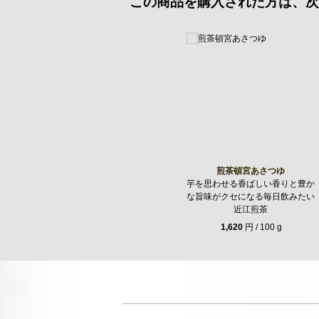
この商品を購入された方は、次
煎茶頓宮あさつゆ
芋を思わせる香ばしい香りと豊か
な旨味がクセになる毎日飲みたい
近江煎茶
1,620
円 / 100 g