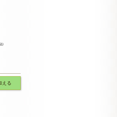
込)
加える