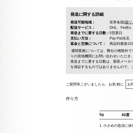
発送に関する詳細
発送可能地域：
世界各国(
国リ
配送サービス：
DHL、FedE
発送までに要する日数：
5営業日
支払い方法：
Pay Pal
返金と交換について：
商品到着後1
通関業務については、弊社の権限外で
りの現地機関にお問い合わせいただき
発送までに要する日数は、製茶メーカ
を保証するものではありませんので、
ご質問等ございましたら、お気 軽に
お
作り方
5g
60度
1. 小さめの急須に