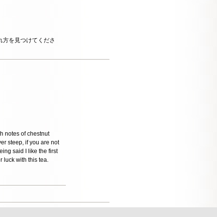
れ方を見つけてくださ
th notes of chestnut
er steep, if you are not
ng said I like the first
 luck with this tea.