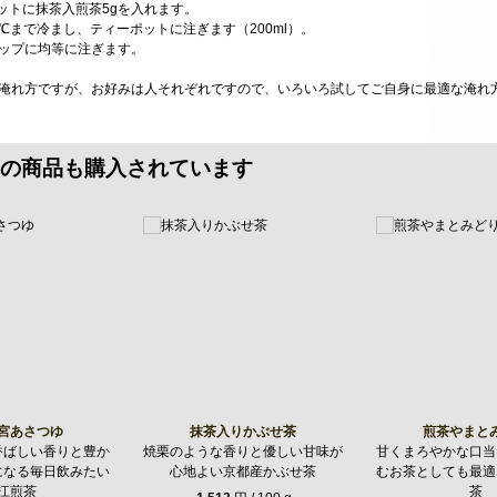
ポットに抹茶入煎茶5gを入れます。
80℃まで冷まし、ティーポットに注ぎます（200ml）。
、カップに均等に注ぎます。
の淹れ方ですが、お好みは人それぞれですので、いろいろ試してご自身に最適な淹れ
の商品も購入されています
宮あさつゆ
抹茶入りかぶせ茶
煎茶やまと
香ばしい香りと豊か
焼栗のような香りと優しい甘味が
甘くまろやかな口当
になる毎日飲みたい
心地よい京都産かぶせ茶
むお茶としても最適
江煎茶
茶