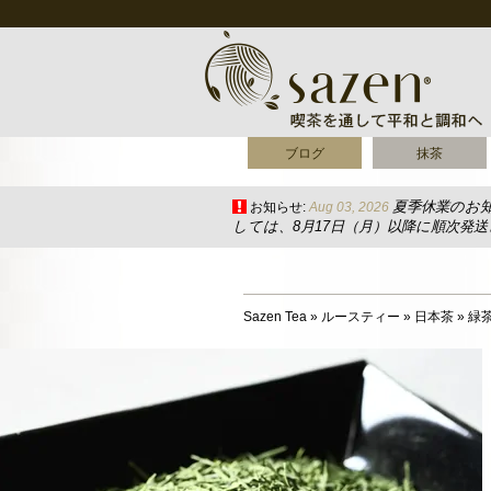
ブログ
抹茶
夏季休業のお
お知らせ:
Aug 03, 2026
しては、8月17日（月）以降に順次発
Sazen Tea
»
ルースティー
»
日本茶
»
緑