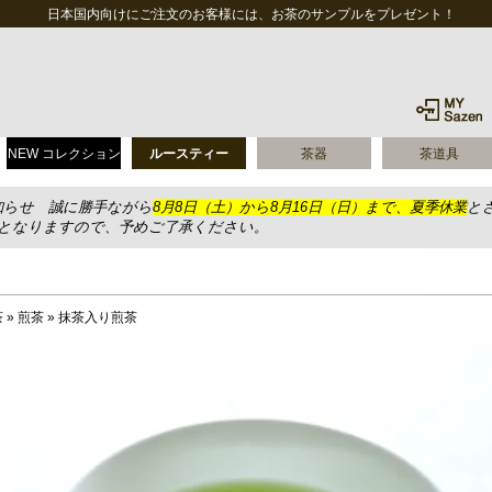
日本国内向けにご注文のお客様には、お茶のサンプルをプレゼント！
NEW コレクション
ルースティー
茶器
茶道具
知らせ 誠に勝手ながら
8月8日（土）から8月16日（日）まで、夏季休業
と
送となりますので、予めご了承ください。
茶
»
煎茶
»
抹茶入り煎茶