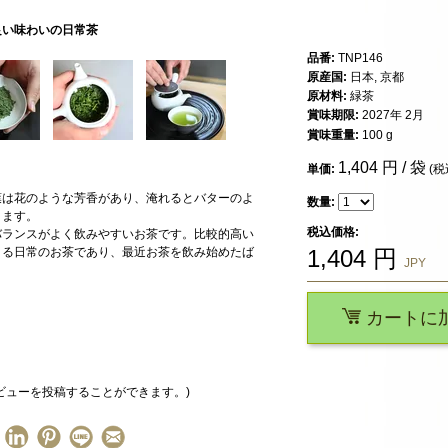
良い味わいの日常茶
品番:
TNP146
原産国:
日本, 京都
原材料:
緑茶
賞味期限:
2027年 2月
賞味重量:
100 g
1,404
円 / 袋
単価:
(税
葉は花のような芳香があり、淹れるとバターのよ
数量:
ります。
税込価格:
バランスがよく飲みやすいお茶です。比較的高い
きる日常のお茶であり、最近お茶を飲み始めたば
1,404
円
JPY
。
カートに
ビューを投稿することができます。)