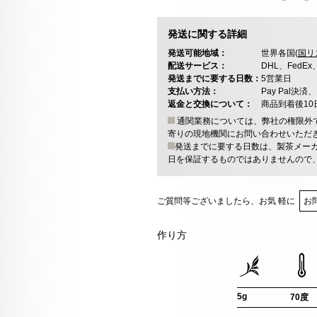
発送に関する詳細
発送可能地域：
世界各国(
国リ
配送サービス：
DHL、FedE
発送までに要する日数：
5営業日
支払い方法：
Pay Pal
返金と交換について：
商品到着後1
通関業務については、弊社の権限外
寄りの現地機関にお問い合わせいただ
発送までに要する日数は、製茶メー
日を保証するものではありませんので
ご質問等ございましたら、お気 軽に
お
作り方
5g
70度