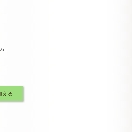
込)
加える