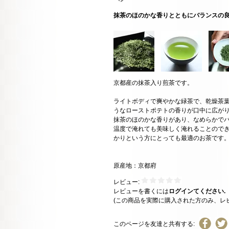
抹茶のほのかな香りとともにバランスの
京都産の抹茶入り煎茶です。
ライトボディで爽やかな緑茶で、乾燥茶
うなローストポテトの香りが口中に広が
抹茶のほのかな香りがあり、なめらかで
温度で淹れても美味しく淹れることので
かりという方にとっても最適のお茶です
原産地：京都府
レビュー:
レビューを書くには
ログインてください.
(この商品を実際に購入された方のみ、レ
このページを友達と共有する: