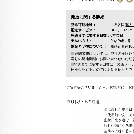
発送に関する詳細
発送可能地域：
世界各国(
国リ
配送サービス：
DHL、FedE
発送までに要する日数：
5営業日
支払い方法：
Pay Pal
返金と交換について：
商品到着後1
通関業務については、弊社の権限外
寄りの現地機関にお問い合わせいただ
発送までに要する日数は、製茶メー
日を保証するものではありませんので
ご質問等ございましたら、お気 軽に
お
取り扱い上の注意
・水に濡れた場合は
・ご使用前であって
・直射日光を避け、
・汚れが気になる際
・茶筒への移り香を