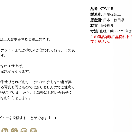
品番:
KTW115
製造者:
角館樺細工
原産国:
日本、秋田県
材質:
山桜樹皮
寸法:
直径：約6.8cm, 高さ
この商品は現在品切れ中
年以上の歴史を誇る伝統工芸です。
てください。
ルナット）または柳の木が使われており、その表
ます。
やを出す仕上げ。
を湿気から守ります。
一つ手造りされており、それぞれ少しずつ趣が異
いる写真と同じものではありませんのでご注意く
点がございましたら、お気軽にお問い合わせく
細をお知らせします。
ビューを投稿することができます。)