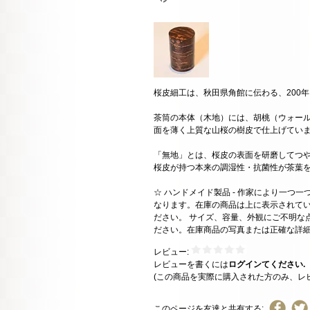
桜皮細工は、秋田県角館に伝わる、200
茶筒の本体（木地）には、胡桃（ウォー
面を薄く上質な山桜の樹皮で仕上げてい
「無地」とは、桜皮の表面を研磨してつ
桜皮が持つ本来の調湿性・抗菌性が茶葉
☆ ハンドメイド製品 - 作家により一つ
なります。在庫の商品は上に表示されて
ださい。 サイズ、容量、外観にご不明な
ださい。在庫商品の写真または正確な詳
レビュー:
レビューを書くには
ログインてください.
(この商品を実際に購入された方のみ、レ
このページを友達と共有する: