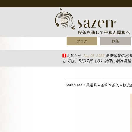
ブログ
抹茶
夏季休業のお
お知らせ:
Aug 03, 2026
しては、8月17日（月）以降に順次発
Sazen Tea
»
茶道具
»
茶筒 & 茶入
»
桜皮茶