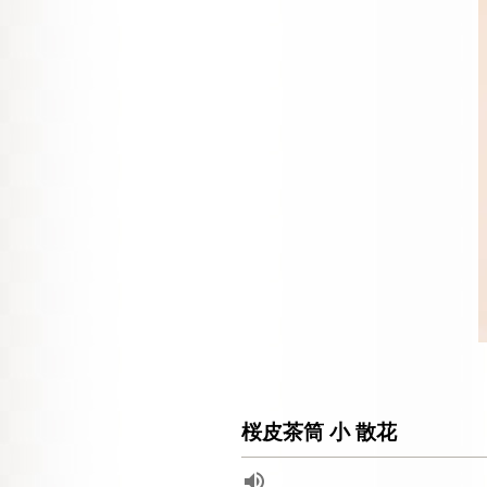
桜皮茶筒 小 散花