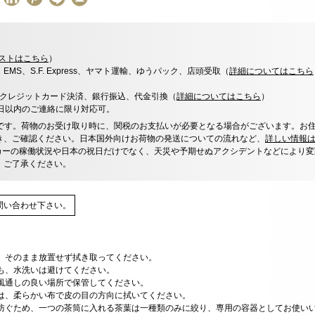
ストはこちら
）
x、EMS、S.F. Express、ヤマト運輸、ゆうパック、店頭受取（
詳細についてはこちら
決済、クレジットカード決済、銀行振込、代金引換（
詳細についてはこちら
）
0日以内のご連絡に限り対応可。
です。荷物のお受け取り時に、関税のお支払いが必要となる場合がございます。お
き、ご確認ください。日本国外向けお荷物の発送についての流れなど、
詳しい情報
カーの稼働状況や日本の祝日だけでなく、天災や予期せぬアクシデントなどにより変
、ご了承ください。
問い合わせ下さい。
、そのまま放置せず拭き取ってください。
も、水洗いは避けてください。
風通しの良い場所で保管してください。
は、柔らかい布で皮の目の方向に拭いてください。
防ぐため、一つの茶筒に入れる茶葉は一種類のみに絞り、専用の容器としてお使い