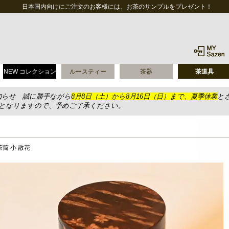
日本国内向けにご注文のお客様には、お茶のサンプルをプレゼント！
NEW コレクション
ルースティー
茶器
茶道具
知らせ 誠に勝手ながら
8月8日（土）から8月16日（日）まで、夏季休業
と
送となりますので、予めご了承ください。
筒 小 散花