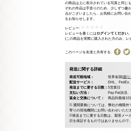
の商品は上に表示されている写真と同じも
ぞれの作品は手造りのため、少しずつ趣が
点がございましたら、お気軽にお問い合
をお知らせします。
レビュー:
レビューを書くには
ログインてください.
(この商品を実際に購入された方のみ、レ
このページを友達と共有する:
発送に関する詳細
発送可能地域：
世界各国(
国リ
配送サービス：
DHL、FedE
発送までに要する日数：
5営業日
支払い方法：
Pay Pal
返金と交換について：
商品到着後1
通関業務については、弊社の権限外
寄りの現地機関にお問い合わせいただ
発送までに要する日数は、製茶メー
日を保証するものではありませんので