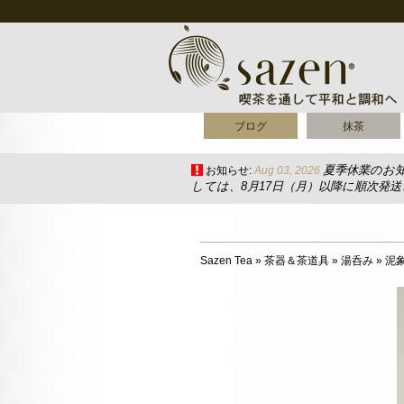
ブログ
抹茶
夏季休業のお
お知らせ:
Aug 03, 2026
しては、8月17日（月）以降に順次発
Sazen Tea
»
茶器＆茶道具
»
湯呑み
»
泥