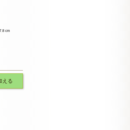
.8 cm
加える