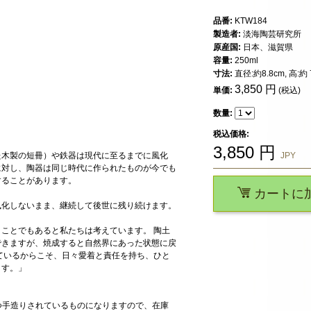
品番:
KTW184
製造者:
淡海陶芸研究所
原産国:
日本、滋賀県
容量:
250ml
寸法:
直径:約8.8cm, 高:約 7
3,850
円
単価:
(税込)
数量:
税込価格:
3,850
円
た木製の短冊）や鉄器は現代に至るまでに風化
JPY
に対し、陶器は同じ時代に作られたものが今でも
することがあります。
カートに
風化しないまま、継続して後世に残り続けます。
ことでもあると私たちは考えています。 陶土
できますが、焼成すると自然界にあった状態に戻
ているからこそ、日々愛着と責任を持ち、ひと
ます。」
一つ手造りされているものになりますので、在庫