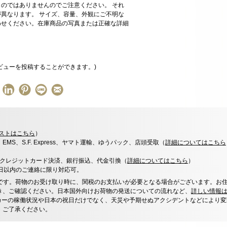
のではありませんのでご注意ください。 それ
異なります。 サイズ、容量、外観にご不明な
わせください。在庫商品の写真または正確な詳細
ビューを投稿することができます。)
ストはこちら
）
x、EMS、S.F. Express、ヤマト運輸、ゆうパック、店頭受取（
詳細についてはこちら
決済、クレジットカード決済、銀行振込、代金引換（
詳細についてはこちら
）
0日以内のご連絡に限り対応可。
です。荷物のお受け取り時に、関税のお支払いが必要となる場合がございます。お
き、ご確認ください。日本国外向けお荷物の発送についての流れなど、
詳しい情報
カーの稼働状況や日本の祝日だけでなく、天災や予期せぬアクシデントなどにより変
、ご了承ください。