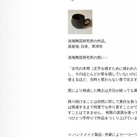
淡海陶芸研究所の作品。
原産地: 日本、草津市
淡海陶芸研究所の想い：
「古代の木簡（文字を残すために使われ
し、そのほとんどが形を残していないの
使えるほど、当時と変わらない形で出土
窯により焼成した陶土は月日が経っても
残り続けることは自然に対して責任を負う
は焼成するまで何度でも作り直すことが
すことはできません。 有限の資源を使っ
つひとつ手作りで作品をつくり上げてい
☆ ハンドメイド製品 - 作家により一つ