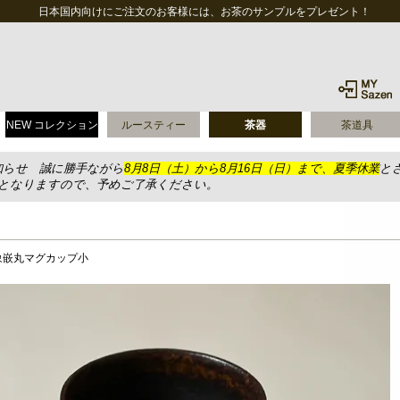
日本国内向けにご注文のお客様には、お茶のサンプルをプレゼント！
NEW コレクション
ルースティー
茶器
茶道具
知らせ 誠に勝手ながら
8月8日（土）から8月16日（日）まで、夏季休業
と
送となりますので、予めご了承ください。
象嵌丸マグカップ小