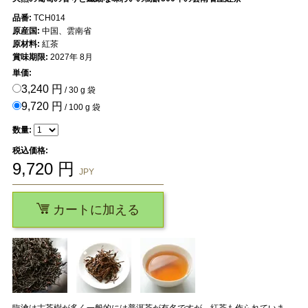
品番:
TCH014
原産国:
中国、雲南省
原材料:
紅茶
賞味期限:
2027年 8月
単価:
3,240 円
/ 30 g 袋
9,720 円
/ 100 g 袋
数量:
税込価格:
9,720
円
JPY
カートに加える