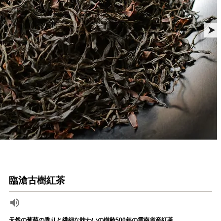
臨滄古樹紅茶
天然の葡萄の香りと繊細な味わいの樹齢500年の雲南省産紅茶