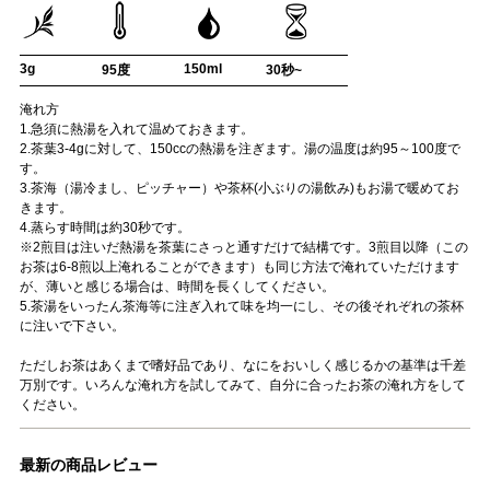
3g
150ml
95度
30秒~
淹れ方
1.急須に熱湯を入れて温めておきます。
2.茶葉3-4gに対して、150ccの熱湯を注ぎます。湯の温度は約95～100度で
す。
3.茶海（湯冷まし、ピッチャー）や茶杯(小ぶりの湯飲み)もお湯で暖めてお
きます。
4.蒸らす時間は約30秒です。
※2煎目は注いだ熱湯を茶葉にさっと通すだけで結構です。3煎目以降（この
お茶は6-8煎以上淹れることができます）も同じ方法で淹れていただけます
が、薄いと感じる場合は、時間を長くしてください。
5.茶湯をいったん茶海等に注ぎ入れて味を均一にし、その後それぞれの茶杯
に注いで下さい。
ただしお茶はあくまで嗜好品であり、なにをおいしく感じるかの基準は千差
万別です。いろんな淹れ方を試してみて、自分に合ったお茶の淹れ方をして
ください。
最新の商品レビュー