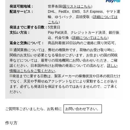
発送可能地域：
世界各国(
国リストはこちら
）
配送サービス：
DHL、FedEx、EMS、S.F. Express、ヤマト運
輸、ゆうパック、店頭受取（
詳細については
こちら
）
発送までに要する日数：
5営業日
支払い方法：
Pay Pal決済、クレジットカード決済、銀行振
込、代金引換（
詳細についてはこちら
）
返金と交換について：
商品到着後10日以内のご連絡に限り対応可。
通関業務については、弊社の権限外です。荷物のお受け取り時に、
関税のお支払いが必要となる場合がございます。お住まいの国の関税
率などについては、最寄りの現地機関にお問い合わせいただき、ご確
認ください。日本国外向けお荷物の発送についての流れなど、
詳しい
情報はこちらをご覧ください
。
発送までに要する日数は、製茶メーカーの稼働状況や日本の祝日だけ
でなく、天災や予期せぬアクシデントなどにより変動することがあり
ます。必ずしも発送日を保証するものではありませんので、ご了承く
ださい。
ご質問等ございましたら、お気 軽に
お問い合わせ下さい。
作り方