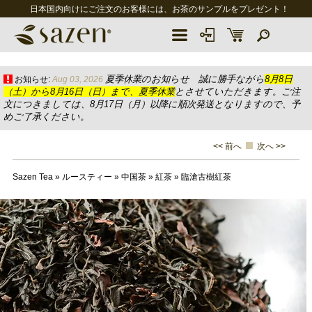
日本国内向けにご注文のお客様には、お茶のサンプルをプレゼント！
夏季休業のお知らせ 誠に勝手ながら
8月8日
お知らせ:
Aug 03, 2026
（土）から8月16日（日）まで、夏季休業
とさせていただきます。ご注
文につきましては、8月17日（月）以降に順次発送となりますので、予
めご了承ください。
<< 前へ
次へ >>
Sazen Tea
»
ルースティー
»
中国茶
»
紅茶
»
臨滄古樹紅茶