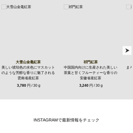
大雪山金毫紅茶
祁門紅茶
美しい琥珀色の水色にマスカット
中国国内向けに生産された美しい
ま
のような芳醇な香りに魅了される
茶葉と甘くフルーティーな香りの
雲南省産紅茶
安徽省産紅茶
3,780
円 / 30 g
3,240
円 / 30 g
INSTAGRAMで最新情報をチェック