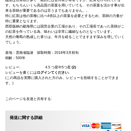
臨滄は古茶樹が多く一般的には普洱茶が有名ですが、紅茶も作られていま
す。もちろんいくら高品質の茶葉を用いていても、その茶葉を活かす事が出
来る茶師が重要であるのは言うまでもありません。。
特に紅茶は他の茶種に比べ4倍以上の茶葉を必要とするため、茶師の力量が
特に重要となります。
西双版納の勐海県には国営企業の工場があり、その工場長であった茶師がこ
の紅茶を作っている為、味わいは非常に繊細なものとなっています。
天然の葡萄の熟成した香りは、年月を経ることでますます深みを増していく
でしょう。
産地：雲南省臨滄 採取時期：2018年3月初旬
樹齢：500年
レビュー:
4.5
つ星中5つ星
(
2
)
レビューを書くには
ログインてください.
(この商品を実際に購入された方のみ、レビューを投稿することができま
す。)
このページを友達と共有する:
発送に関する詳細