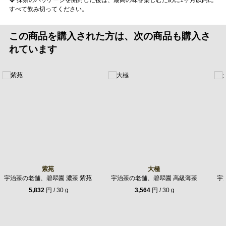
すべて飲み切ってください。
この商品を購入された方は、次の商品も購入さ
れています
紫苑
大極
宇治茶の老舗、碧翆園 濃茶 紫苑
宇治茶の老舗、碧翆園 高級薄茶
宇
5,832
円 / 30 g
3,564
円 / 30 g