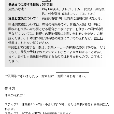
こちら
）
発送までに要する日数：
5営業日
支払い方法：
Pay Pal決済、クレジットカード決済、銀行振
込、代金引換（
詳細についてはこちら
）
返金と交換について：
商品到着後10日以内のご連絡に限り対応可。
通関業務については、弊社の権限外です。荷物のお受け取り時に、
関税のお支払いが必要となる場合がございます。お住まいの国の関税
率などについては、最寄りの現地機関にお問い合わせいただき、ご確
認ください。日本国外向けお荷物の発送についての流れなど、
詳しい
情報はこちらをご覧ください
。
発送までに要する日数は、製茶メーカーの稼働状況や日本の祝日だけ
でなく、天災や予期せぬアクシデントなどにより変動することがあり
ます。必ずしも発送日を保証するものではありませんので、ご了承く
ださい。
ご質問等ございましたら、お気 軽に
お問い合わせ下さい。
作り方
薄茶の淹れ方：
ステップ1：抹茶粉1.5～2g（小さじ約1/2杯、または茶杓2杯分）を茶碗に入
れます。
ステップ2：80℃のお湯70mlを抹茶粉に注ぎます。