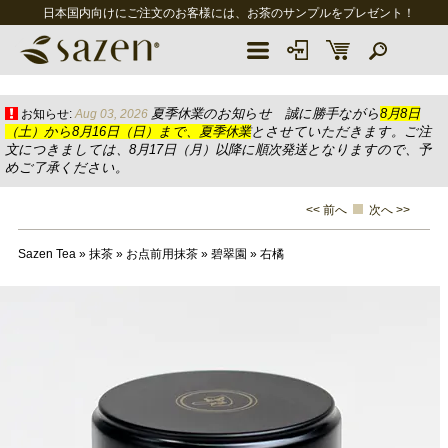
日本国内向けにご注文のお客様には、お茶のサンプルをプレゼント！
夏季休業のお知らせ 誠に勝手ながら
8月8日
お知らせ:
Aug 03, 2026
（土）から8月16日（日）まで、夏季休業
とさせていただきます。ご注
文につきましては、8月17日（月）以降に順次発送となりますので、予
めご了承ください。
<< 前へ
次へ >>
Sazen Tea
»
抹茶
»
お点前用抹茶
»
碧翠園
»
右橘