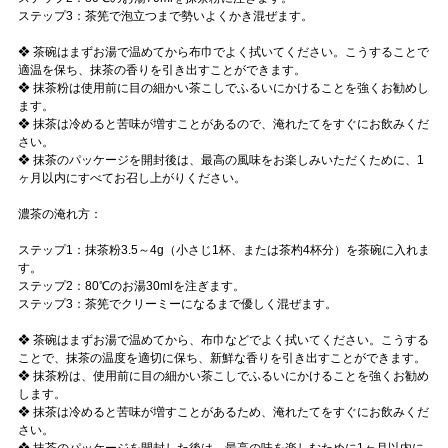
ステップ3：茶筅で泡立つまで勢いよくかき混ぜます。
❖ 茶碗はまずお湯で温めてから布巾でよく拭いてください。こうすることで
適温を保ち、抹茶の香りを引き出すことができます。
❖ 抹茶粉は使用前に目の細かい茶こしでふるいにかけることを強くお勧めし
ます。
❖ 抹茶は冷めると苦味が増すことがあるので、淹れたてをすぐにお飲みくだ
さい。
❖ 抹茶のパッケージを開封後は、最高の風味をお楽しみいただくために、1
ヶ月以内にすべてお召し上がりください。
濃茶の淹れ方：
ステップ1：抹茶粉3.5～4g（小さじ1杯、または茶杓4杯分）を茶碗に入れま
す。
ステップ2：80℃のお湯30mlを注ぎます。
ステップ3：茶筅でクリーミーになるまで優しく混ぜます。
❖ 茶碗はまずお湯で温めてから、布巾などでよく拭いてください。こうする
ことで、抹茶の温度を適切に保ち、新鮮な香りを引き出すことができます。
❖ 抹茶粉は、使用前に目の細かい茶こしでふるいにかけることを強くお勧め
します。
❖ 抹茶は冷めると苦味が増すことがあるため、淹れたてをすぐにお飲みくだ
さい。
❖ 抹茶のパッケージを開封した後は、最高の味を楽しむために1ヶ月以内に