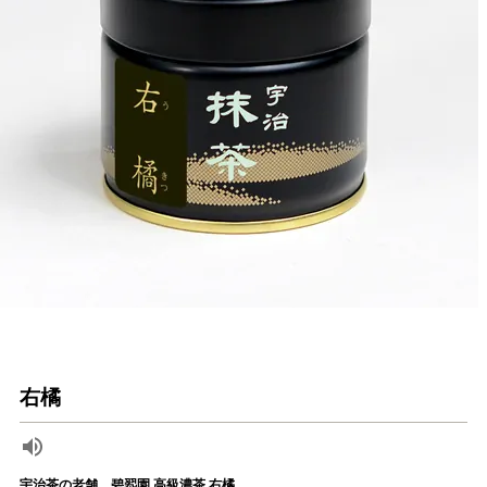
右橘
宇治茶の老舗、碧翆園 高級濃茶 右橘