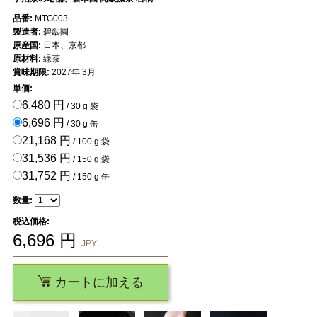
品番:
MTG003
製造者:
碧翆園
原産国:
日本、京都
原材料:
緑茶
賞味期限:
2027年 3月
単価:
6,480 円
/ 30 g 袋
6,696 円
/ 30 g 缶
21,168 円
/ 100 g 袋
31,536 円
/ 150 g 袋
31,752 円
/ 150 g 缶
数量:
税込価格:
6,696
円
JPY
カートに加える