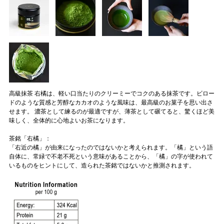
高級抹茶 右橘は、軽い口当たりのクリーミーでコクのある抹茶です。ビロー
ドのような質感と芳醇なカカオのような風味は、最高級のお菓子を思い出さ
せます。 濃茶として練るのが最適ですが、薄茶として碾てると、驚くほど美
味しく、全体的に心地よいお茶になります。
茶銘「右橘」：
「右近の橘」が由来になったのではないかと考えられます。「橘」という語
自体に、常緑で不老不死という意味があることから、「橘」の字が使われて
いるものをヒントにして、造られた茶銘ではないかと推測されます。