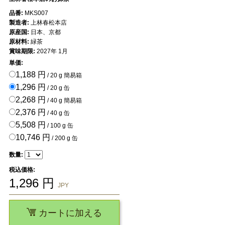
品番:
MKS007
製造者:
上林春松本店
原産国:
日本、京都
原材料:
緑茶
賞味期限:
2027年 1月
単価:
1,188 円
/ 20 g 簡易箱
1,296 円
/ 20 g 缶
2,268 円
/ 40 g 簡易箱
2,376 円
/ 40 g 缶
5,508 円
/ 100 g 缶
10,746 円
/ 200 g 缶
数量:
税込価格:
1,296
円
JPY
カートに加える