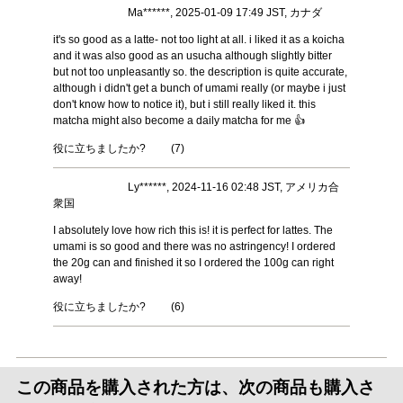
Ma******, 2025-01-09 17:49 JST, カナダ
it's so good as a latte- not too light at all. i liked it as a koicha
and it was also good as an usucha although slightly bitter
but not too unpleasantly so. the description is quite accurate,
although i didn't get a bunch of umami really (or maybe i just
don't know how to notice it), but i still really liked it. this
matcha might also become a daily matcha for me 👍
役に立ちましたか?
(
7
)
Ly******, 2024-11-16 02:48 JST, アメリカ合
衆国
I absolutely love how rich this is! it is perfect for lattes. The
umami is so good and there was no astringency! I ordered
the 20g can and finished it so I ordered the 100g can right
away!
役に立ちましたか?
(
6
)
この商品を購入された方は、次の商品も購入さ