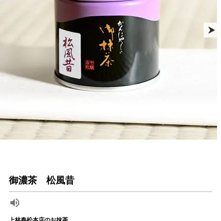
御濃茶 松風昔
上林春松本店のお抹茶