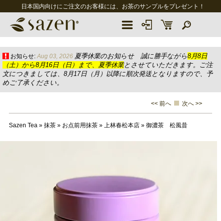
日本国内向けにご注文のお客様には、お茶のサンプルをプレゼント！
夏季休業のお知らせ 誠に勝手ながら
8月8日
お知らせ:
Aug 03, 2026
（土）から8月16日（日）まで、夏季休業
とさせていただきます。ご注
文につきましては、8月17日（月）以降に順次発送となりますので、予
めご了承ください。
<< 前へ
次へ >>
Sazen Tea
»
抹茶
»
お点前用抹茶
»
上林春松本店
»
御濃茶 松風昔