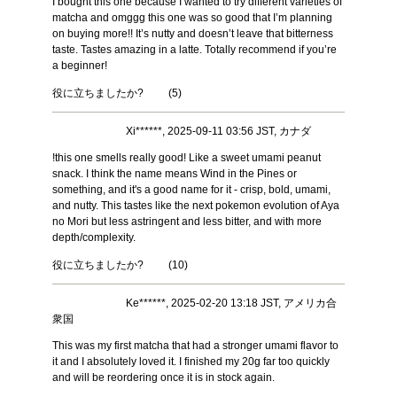
I bought this one because I wanted to try different varieties of
matcha and omggg this one was so good that I’m planning
on buying more!! It’s nutty and doesn’t leave that bitterness
taste. Tastes amazing in a latte. Totally recommend if you’re
a beginner!
役に立ちましたか?
(
5
)
Xi******, 2025-09-11 03:56 JST, カナダ
!this one smells really good! Like a sweet umami peanut
snack. I think the name means Wind in the Pines or
something, and it's a good name for it - crisp, bold, umami,
and nutty. This tastes like the next pokemon evolution of Aya
no Mori but less astringent and less bitter, and with more
depth/complexity.
役に立ちましたか?
(
10
)
Ke******, 2025-02-20 13:18 JST, アメリカ合
衆国
This was my first matcha that had a stronger umami flavor to
it and I absolutely loved it. I finished my 20g far too quickly
and will be reordering once it is in stock again.