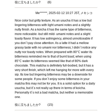
役に立ちましたか?
(
6
)
Me******, 2025-02-12 10:27 JST, メキシコ
Nice color but gritty texture. As an usucha it has a low but
lingering bitterness with light umami notes and a slightly
nutty finish. As a koicha it has the same type of bitterness,
more noticeable -but still mild- umami notes and a slight
toasty flavor. It has low astringency, almost unnoticeable if
you don´t pay close attention. As a latte it had a mellow
grassy taste with no umami nor bitterness; I didn´t notice any
nutty nor toasty notes. When prepared with 80°C water its
bitterness reminded me to that of burnt toast; when using
85°C water its bitterness seemed like that of 80% dark
chocolate. This matcha is definitely full-bodied, but it has a
very short finish, which left me hanging for more with every
sip. Its low but lingering bitterness may be a downside for
some people. If you don´t enjoy some bitterness in your
matcha this may not be for you. It is a solid option for a daily
usucha, but it´s not really up there in terms of koicha.
Personally it´s not a bad matcha, but neither a memorable
one.
役に立ちましたか?
(
15
)