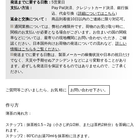
発送までに要する日数：
5営業日
支払い方法：
Pay Pal決済、クレジットカード決済、銀行振
込、代金引換（
詳細についてはこちら
）
返金と交換について：
商品到着後10日以内のご連絡に限り対応可。
通関業務については、弊社の権限外です。荷物のお受け取り時に、
関税のお支払いが必要となる場合がございます。お住まいの国の関税
率などについては、最寄りの現地機関にお問い合わせいただき、ご確
認ください。日本国外向けお荷物の発送についての流れなど、
詳しい
情報はこちらをご覧ください
。
発送までに要する日数は、製茶メーカーの稼働状況や日本の祝日だけ
でなく、天災や予期せぬアクシデントなどにより変動することがあり
ます。必ずしも発送日を保証するものではありませんので、ご了承く
ださい。
ご質問等ございましたら、お気 軽に
お問い合わせ下さい。
作り方
薄茶の淹れ方：
ステップ1：抹茶粉1.5～2g（小さじ約1/2杯、または茶杓2杯分）を茶碗に入
れます。
ステップ2：80℃のお湯70mlを抹茶粉に注ぎます。