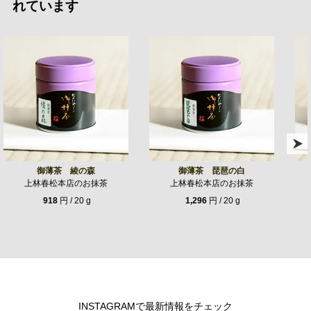
れています
御薄茶 綾の森
御薄茶 琵琶の白
上林春松本店のお抹茶
上林春松本店のお抹茶
918
円 / 20 g
1,296
円 / 20 g
INSTAGRAMで最新情報をチェック