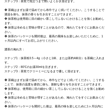
ステップ3：茶筅で泡立つまで勢いよくかき混ぜます。
❖ 茶碗はまずお湯で温めてから布巾でよく拭いてください。こうすることで
適温を保ち、抹茶の香りを引き出すことができます。
❖ 抹茶粉は使用前に目の細かい茶こしでふるいにかけることを強くお勧めし
ます。
❖ 抹茶は冷めると苦味が増すことがあるので、淹れたてをすぐにお飲みくだ
さい。
❖ 抹茶のパッケージを開封後は、最高の風味をお楽しみいただくために、1
ヶ月以内にすべてお召し上がりください。
濃茶の淹れ方：
ステップ1：抹茶粉3.5～4g（小さじ1杯、または茶杓4杯分）を茶碗に入れま
す。
ステップ2：80℃のお湯30mlを注ぎます。
ステップ3：茶筅でクリーミーになるまで優しく混ぜます。
❖ 茶碗はまずお湯で温めてから、布巾などでよく拭いてください。こうする
ことで、抹茶の温度を適切に保ち、新鮮な香りを引き出すことができます。
❖ 抹茶粉は、使用前に目の細かい茶こしでふるいにかけることを強くお勧め
します。
❖ 抹茶は冷めると苦味が増すことがあるため、淹れたてをすぐにお飲みくだ
さい。
❖ 抹茶のパッケージを開封した後は、最高の味を楽しむために1ヶ月以内に