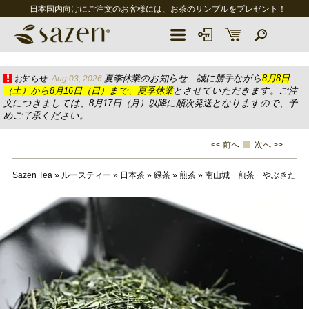
日本国内向けにご注文のお客様には、お茶のサンプルをプレゼント！
夏季休業のお知らせ 誠に勝手ながら
8月8日
お知らせ:
Aug 03, 2026
（土）から8月16日（日）まで、夏季休業
とさせていただきます。ご注
文につきましては、8月17日（月）以降に順次発送となりますので、予
めご了承ください。
<< 前へ
次へ >>
Sazen Tea
»
ルースティー
»
日本茶
»
緑茶
»
煎茶
»
南山城 煎茶 やぶきた