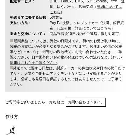
配送サービス：
DHL、FedEx、EMS、S.F. Express、ヤマト運
輸、ゆうパック、店頭受取（
詳細については
こちら
）
発送までに要する日数：
5営業日
支払い方法：
Pay Pal決済、クレジットカード決済、銀行振
込、代金引換（
詳細についてはこちら
）
返金と交換について：
商品到着後10日以内のご連絡に限り対応可。
通関業務については、弊社の権限外です。荷物のお受け取り時に、
関税のお支払いが必要となる場合がございます。お住まいの国の関税
率などについては、最寄りの現地機関にお問い合わせいただき、ご確
認ください。日本国外向けお荷物の発送についての流れなど、
詳しい
情報はこちらをご覧ください
。
発送までに要する日数は、製茶メーカーの稼働状況や日本の祝日だけ
でなく、天災や予期せぬアクシデントなどにより変動することがあり
ます。必ずしも発送日を保証するものではありませんので、ご了承く
ださい。
ご質問等ございましたら、お気 軽に
お問い合わせ下さい。
作り方