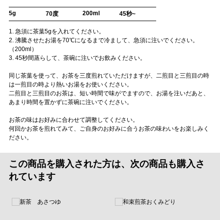
5g
200ml
70度
45秒~
1. 急須に茶葉5gを入れてください。
2. 沸騰させたお湯を70℃になるまで冷まして、急須に注いでください。
（200ml）
3. 45秒間蒸らして、茶碗に注いでお飲みください。
同じ茶葉を使って、お茶を三度煎れていただけますが、二煎目と三煎目の時
は一煎目の時より熱いお湯をお使いください。
二煎目と三煎目のお茶は、短い時間で味がでますので、お湯を注いだあと、
あまり時間を置かずに茶碗に注いでください。
お茶の味はお好みに合わせて調整してください。
何回かお茶を煎れてみて、ご自身のお好みに合うお茶の味わいをお楽しみく
ださい。
この商品を購入された方は、次の商品も購入さ
れています