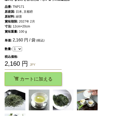
品番:
TNP171
原産国:
日本, 京都府
原材料:
緑茶
賞味期限:
2027年 2月
寸法:
12cm×20cm
賞味重量:
100 g
2,160
円 / 袋
単価:
(税込)
数量:
税込価格:
2,160
円
JPY
カートに加える