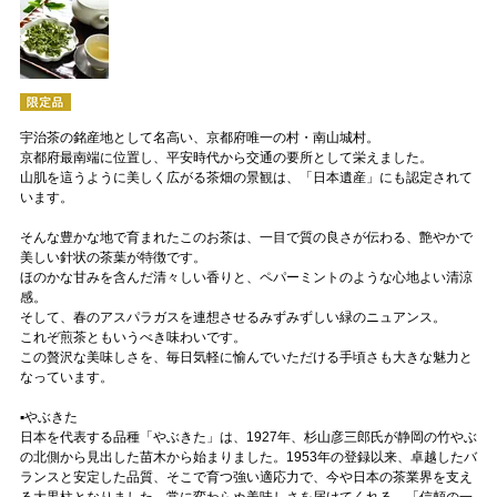
宇治茶の銘産地として名高い、京都府唯一の村・南山城村。
京都府最南端に位置し、平安時代から交通の要所として栄えました。
山肌を這うように美しく広がる茶畑の景観は、「日本遺産」にも認定されて
います。
そんな豊かな地で育まれたこのお茶は、一目で質の良さが伝わる、艶やかで
美しい針状の茶葉が特徴です。
ほのかな甘みを含んだ清々しい香りと、ペパーミントのような心地よい清涼
感。
そして、春のアスパラガスを連想させるみずみずしい緑のニュアンス。
これぞ煎茶ともいうべき味わいです。
この贅沢な美味しさを、毎日気軽に愉んでいただける手頃さも大きな魅力と
なっています。
▪️やぶきた
日本を代表する品種「やぶきた」は、1927年、杉山彦三郎氏が静岡の竹やぶ
の北側から見出した苗木から始まりました。1953年の登録以来、卓越したバ
ランスと安定した品質、そこで育つ強い適応力で、今や日本の茶業界を支え