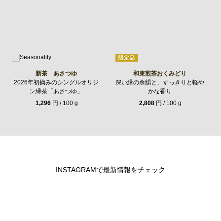
新茶 あさつゆ
和束煎茶おくみどり
2026年初摘みのシングルオリジ
深い緑の余韻と、すっきりと軽や
ン緑茶「あさつゆ」
かな香り
1,296
円 / 100 g
2,808
円 / 100 g
INSTAGRAMで最新情報をチェック